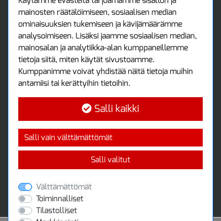
Asiakastilini
Käytämme evästeitä tarjoamamme sisällön ja
mainosten räätälöimiseen, sosiaalisen median
Asiakastili
ominaisuuksien tukemiseen ja kävijämäärämme
Luo tili
analysoimiseen. Lisäksi jaamme sosiaalisen median,
Kirjaudu sisään
mainosalan ja analytiikka-alan kumppaneillemme
Ota yhteyttä
tietoja siitä, miten käytät sivustoamme.
Protools Oy
Kumppanimme voivat yhdistää näitä tietoja muihin
antamiisi tai kerättyihin tietoihin.
Tuottajankatu 13
04440 Järvenpää
Salli kaikki
Puh: (09) 7515 4700
info@protools.fi
Uutiskirje
Salli vain välttämättömät
Tilaa maksuton uutiskirjeemme
Salli valitut
Välttämättömät
Toiminnalliset
Tilastolliset