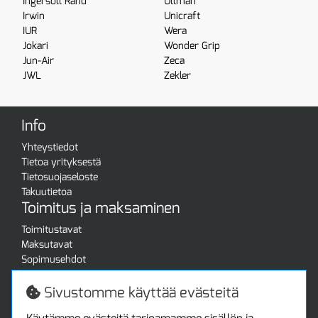
Ingersoll Rand
Ullman
Irwin
Unicraft
IUR
Wera
Jokari
Wonder Grip
Jun-Air
Zeca
JWL
Zekler
Info
Yhteystiedot
Tietoa yrityksestä
Tietosuojaseloste
Takuutietoa
Toimitus ja maksaminen
Toimitustavat
Maksutavat
Sopimusehdot
Turvallista ostamista
Jälleenmyyjille
Sivustomme käyttää evästeitä
Tax free / verovapaa myynti