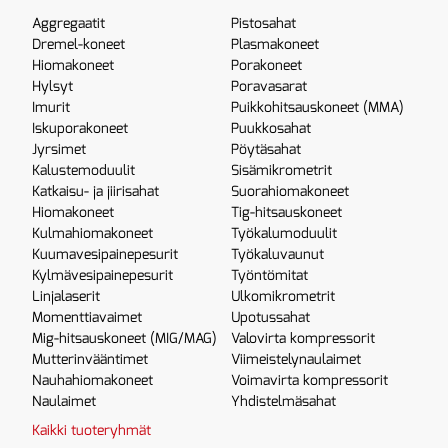
Aggregaatit
Pistosahat
Dremel-koneet
Plasmakoneet
Hiomakoneet
Porakoneet
Hylsyt
Poravasarat
Imurit
Puikkohitsauskoneet (MMA)
Iskuporakoneet
Puukkosahat
Jyrsimet
Pöytäsahat
Kalustemoduulit
Sisämikrometrit
Katkaisu- ja jiirisahat
Suorahiomakoneet
Hiomakoneet
Tig-hitsauskoneet
Kulmahiomakoneet
Työkalumoduulit
Kuumavesipainepesurit
Työkaluvaunut
Kylmävesipainepesurit
Työntömitat
Linjalaserit
Ulkomikrometrit
Momenttiavaimet
Upotussahat
Mig-hitsauskoneet (MIG/MAG)
Valovirta kompressorit
Mutterinvääntimet
Viimeistelynaulaimet
Nauhahiomakoneet
Voimavirta kompressorit
Naulaimet
Yhdistelmäsahat
Kaikki tuoteryhmät