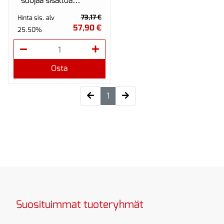
suojaa sisältöä
pölyltä ja
73,17 €
Hinta sis. alv
kosteudelta.
57,90 €
25.50%
Osta
(current)
1
Suosituimmat tuoteryhmät