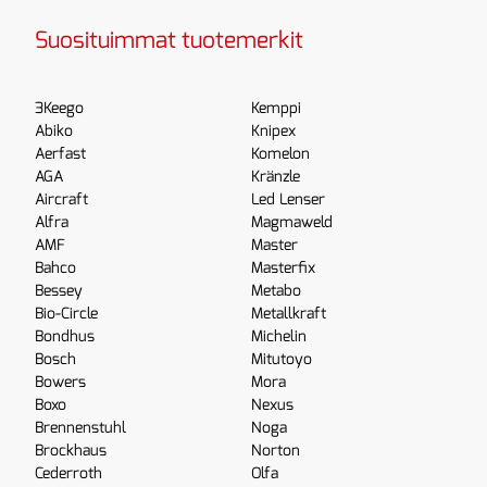
Suosituimmat tuotemerkit
3Keego
Kemppi
Abiko
Knipex
Aerfast
Komelon
AGA
Kränzle
Aircraft
Led Lenser
Alfra
Magmaweld
AMF
Master
Bahco
Masterfix
Bessey
Metabo
Bio-Circle
Metallkraft
Bondhus
Michelin
Bosch
Mitutoyo
Bowers
Mora
Boxo
Nexus
Brennenstuhl
Noga
Brockhaus
Norton
Cederroth
Olfa