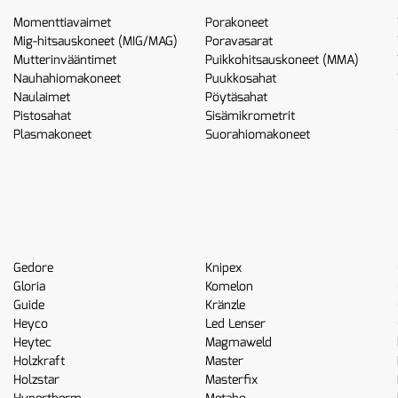
Momenttiavaimet
Porakoneet
Mig-hitsauskoneet (MIG/MAG)
Poravasarat
Mutterinvääntimet
Puikkohitsauskoneet (MMA)
Nauhahiomakoneet
Puukkosahat
Naulaimet
Pöytäsahat
Pistosahat
Sisämikrometrit
Plasmakoneet
Suorahiomakoneet
Gedore
Knipex
Gloria
Komelon
Guide
Kränzle
Heyco
Led Lenser
Heytec
Magmaweld
Holzkraft
Master
Holzstar
Masterfix