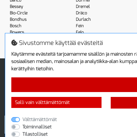
Bahco
Dormer
Bessey
Dremel
Bio-Circle
Dräco
Bondhus
Durlach
Bosch
Fein
Bowers
Felo
Boxo
Festool
Sivustomme käyttää evästeitä
Brennenstuhl
Fluke
Käytämme evästeitä tarjoamamme sisällön ja mainosten rä
sosiaalisen median, mainosalan ja analytiikka-alan kumppa
Info
Toimitus ja maksa
kerättyihin tietoihin.
Yhteystiedot
Toimitustavat
Tietoa yrityksestä
Maksutavat
Tietosuojaseloste
Sopimusehdot
Takuutietoa
Turvallista ostamista
Salli vain välttämättömät
Jälleenmyyjille
Tax free / verovapaa myynti
Välttämättömät
Toiminnalliset
Tilastolliset