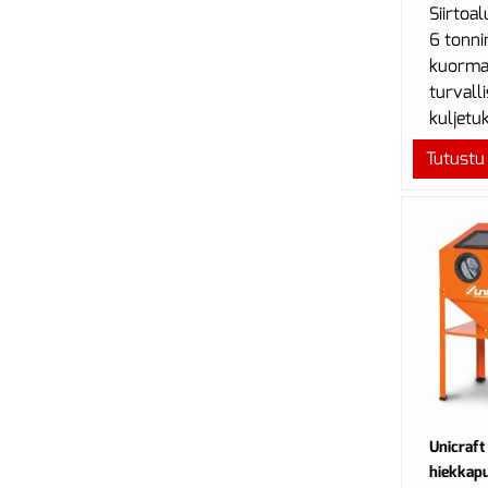
Siirtoal
6 tonni
kuormau
turvall
kuljetu
Tutustu
Unicraft
hiekkapu