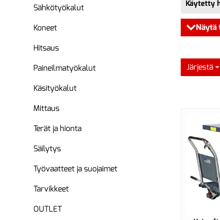
Käytetty 
Sähkötyökalut
Näytä 
Koneet
Hitsaus
Järjestä
Paineilmatyökalut
Käsityökalut
Mittaus
Terät ja hionta
Säilytys
Työvaatteet ja suojaimet
Tarvikkeet
OUTLET