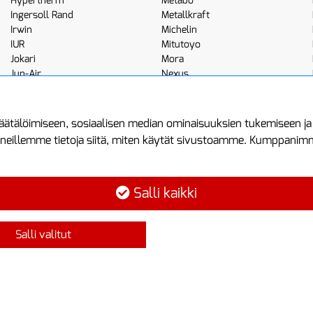
Hypertherm
Metabo
Ingersoll Rand
Metallkraft
Irwin
Michelin
IUR
Mitutoyo
Jokari
Mora
Jun-Air
Nexus
JWL
Noga
Kemppi
Norton
ätälöimiseen, sosiaalisen median ominaisuuksien tukemiseen j
neillemme tietoja siitä, miten käytät sivustoamme. Kumppanimme 
minen
Asiakastilini
Protools
Asiakastili
Tuottajankatu 1
Salli kaikki
Luo tili
04440 Järvenp
Kirjaudu sisään
Puh: (09) 7515
Salli valitut
Ota yhteyttä
info@protools.f