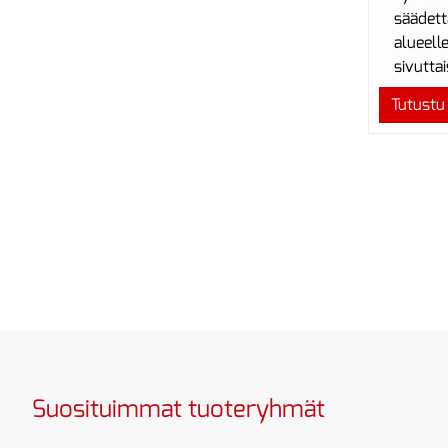
säädett
alueell
sivuttai
Tutustu
Suosituimmat tuoteryhmät