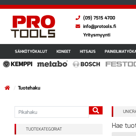
(09) 7515 4700
info@protools.fi
Yritysmyynti
SÄHKÖTYÖKALUT
KONEET
HITSAUS
PAINEILMATYÖK
Tuotehaku
UNICR
Hae tuot
TUOTEKATEGORIAT