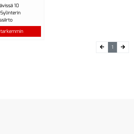
ävissä 10
eSylinterin
ssiirto
 tarkemmin
(current)
1