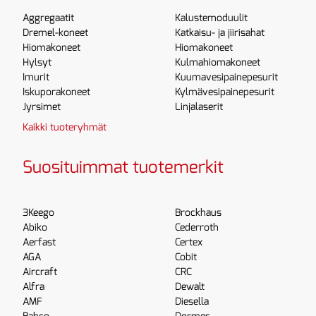
Aggregaatit
Kalustemoduulit
Dremel-koneet
Katkaisu- ja jiirisahat
Hiomakoneet
Hiomakoneet
Hylsyt
Kulmahiomakoneet
Imurit
Kuumavesipainepesurit
Iskuporakoneet
Kylmävesipainepesurit
Jyrsimet
Linjalaserit
Kaikki tuoteryhmät
Suosituimmat tuotemerkit
3Keego
Brockhaus
Abiko
Cederroth
Aerfast
Certex
AGA
Cobit
Aircraft
CRC
Alfra
Dewalt
AMF
Diesella