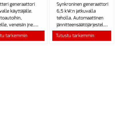
tteri generaattori
Synkroninen generaattori
valle käyttäjälle.
6,5 kW:n jatkuvalla
toautoihin,
teholla. Automaattinen
lle, veneisiin jne.
jännitteensäätöjärjestelmä
tteri tekniikka
(AVR), ylikuormitussuoja
stu tarkemmin
Tutustu tarkemmin
tuu m...
...