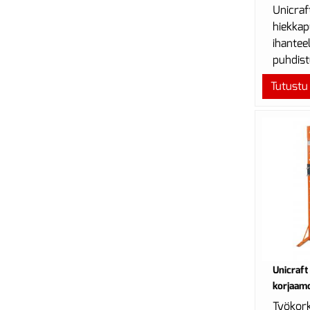
Unicraf
hiekkap
ihantee
puhdist
tai maa
Tutustu
Unicraf
korjaamo
Työkor