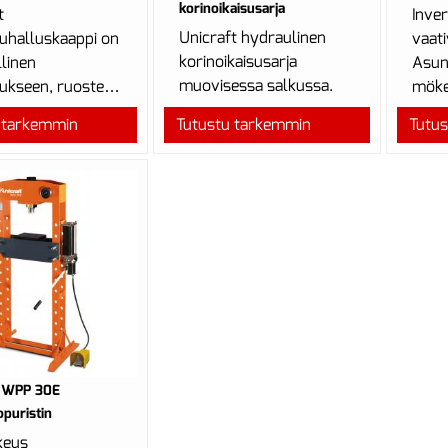
korinoikaisusarja
t
Inver
Unicraft hydraulinen
uhalluskaappi on
vaati
korinoikaisusarja
llinen
Asun
muovisessa salkussa.
ukseen, ruosteen
mökei
lin poistoon.
Inver
 tarkemmin
Tutustu tarkemmin
Tutu
sovel
t WPP 30E
puristin
keus