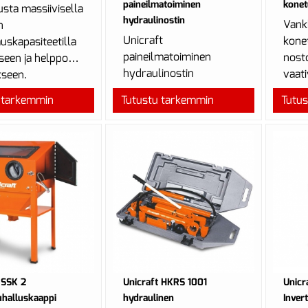
paineilmatoiminen
konet
usta massiivisella
hydraulinostin
Vank
n
Unicraft
kone
skapasiteetilla
paineilmatoiminen
nosto
iseen ja helppoon
hydraulinostin
vaati
kseen.
hallittuihin, turvallisiin
 tarkemmin
Tutustu tarkemmin
Tutu
nostoihin ja laskuihin,
jopa 60 t
nostokapasiteetil...
 SSK 2
Unicraft HKRS 1001
Unicr
halluskaappi
hydraulinen
Inver