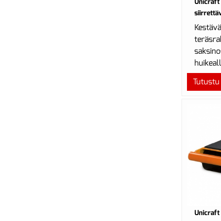
Unicraf
siirrett
Kestäv
teräsra
saksin
huikeal
kuormau
Tutustu
Unicraft