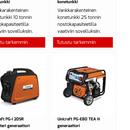
unkki
konetunkki
karakenteinen
Vankkarakenteinen
tunkki 10 tonnin
konetunkki 25 tonnin
kapasiteetilla
nostokapasiteetilla
viin sovelluksiin.
vaativiin sovelluksiin.
stu tarkemmin
Tutustu tarkemmin
aft PG-I 20SR
Unicraft PG-E80 TEA H
tteri generaattori
generaattori