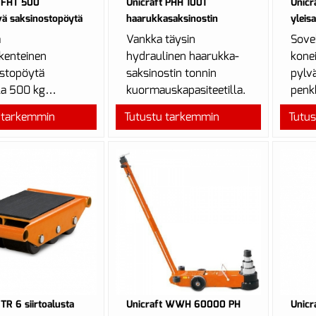
t FHT 500
Unicraft PHH 1001
Unicr
ävä saksinostopöytä
haarukkasaksinostin
yleis
ä
Vankka täysin
Sove
kenteinen
hydraulinen haarukka-
kone
ostopöytä
saksinostin tonnin
pylv
la 500 kg
kuormauskapasiteetilla.
penk
skapasiteetilla.
penk
 tarkemmin
Tutustu tarkemmin
Tutu
vaiv
aina 
 TR 6 siirtoalusta
Unicraft WWH 60000 PH
Unicr