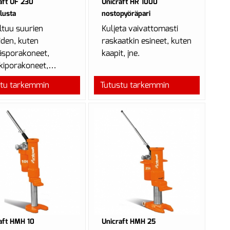
aft UF 230
Unicraft HR 1000
alusta
nostopyöräpari
ltuu suurien
Kuljeta vaivattomasti
iden, kuten
raskaatkin esineet, kuten
äsporakoneet,
kaapit, jne.
kiporakoneet,
kihiomakoneet,
stu tarkemmin
Tutustu tarkemmin
attomaan siirtoon
230 k...
aft HMH 10
Unicraft HMH 25