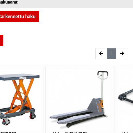
hakusana:
tarkennettu haku
(current)
1