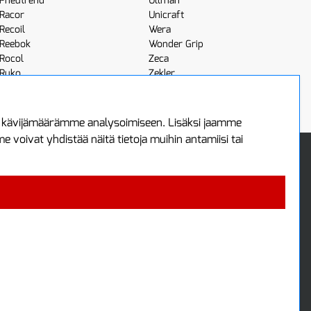
Pneutrend
Ullman
Racor
Unicraft
Recoil
Wera
Reebok
Wonder Grip
Rocol
Zeca
Ruko
Zekler
Röhm
Scangrip
a kävijämäärämme analysoimiseen. Lisäksi jaamme
voivat yhdistää näitä tietoja muihin antamiisi tai
 Oy
Uutiskirje
3
Tilaa maksuton uutiskirjeemme
ää
 4700
i