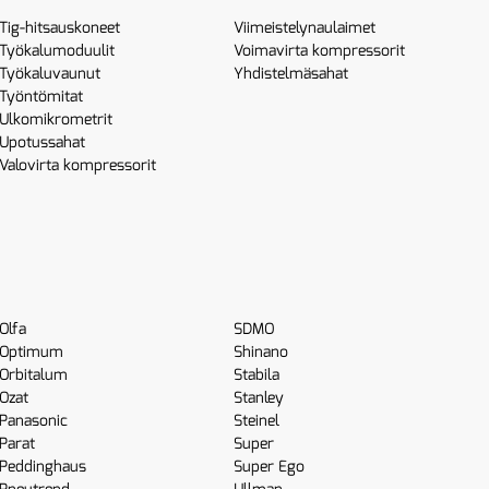
Tig-hitsauskoneet
Viimeistelynaulaimet
Työkalumoduulit
Voimavirta kompressorit
Työkaluvaunut
Yhdistelmäsahat
Työntömitat
Ulkomikrometrit
Upotussahat
Valovirta kompressorit
Olfa
SDMO
Optimum
Shinano
Orbitalum
Stabila
Ozat
Stanley
Panasonic
Steinel
Parat
Super
Peddinghaus
Super Ego