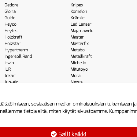
Gedore
Knipex
Gloria
Komelon
Guide
Kränzle
Heyco
Led Lenser
Heytec
Magmaweld
Holzkraft
Master
Holzstar
Masterfix
Hypertherm
Metabo
Ingersoll Rand
Metallkraft
Irwin
Michelin
IUR
Mitutoyo
Jokari
Mora
Jun-Air
Nexus
JWL
Noga
Kemppi
Norton
ätälöimiseen, sosiaalisen median ominaisuuksien tukemiseen j
neillemme tietoja siitä, miten käytät sivustoamme. Kumppanimme 
minen
Asiakastilini
Protools
Asiakastili
Tuottajankatu 1
Salli kaikki
Luo tili
04440 Järvenp