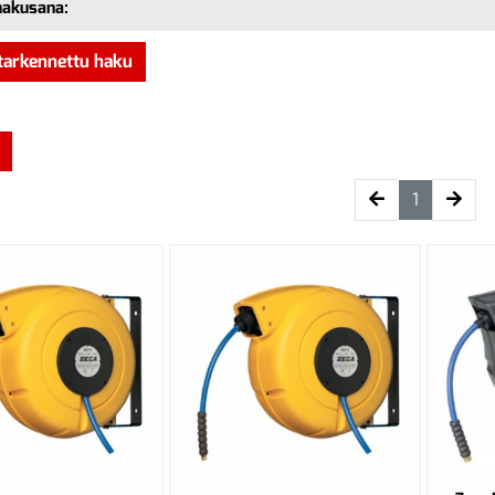
hakusana:
tarkennettu haku
(current)
1