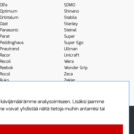
Olfa
SDMO
Optimum
Shinano
Orbitalum
Stabila
Ozat
Stanley
Panasonic
Steinel
Parat
Super
Peddinghaus
Super Ego
Pneutrend
Ullman
Racor
Unicraft
Recoil
Wera
Reebok
Wonder Grip
Rocol
Zeca
Ruko
Zekler
Röhm
Scangrip
a kävijämäärämme analysoimiseen. Lisäksi jaamme
voivat yhdistää näitä tietoja muihin antamiisi tai
 Oy
Uutiskirje
3
Tilaa maksuton uutiskirjeemme
ää