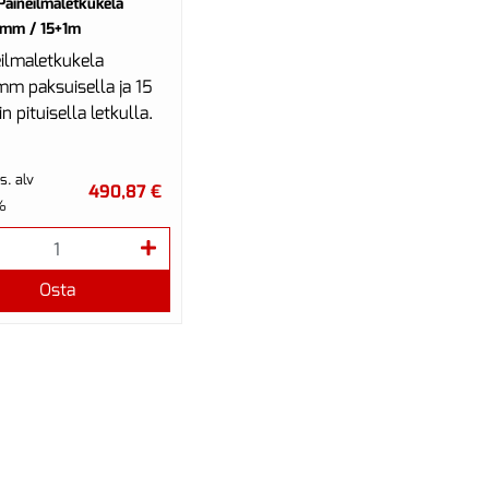
Paineilmaletkukela
5mm / 15+1m
eilmaletkukela
mm paksuisella ja 15
n pituisella letkulla.
s. alv
490,87 €
%
Osta