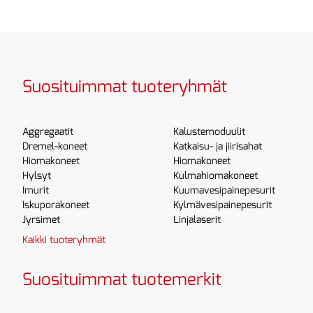
Suosituimmat tuoteryhmät
Aggregaatit
Kalustemoduulit
Dremel-koneet
Katkaisu- ja jiirisahat
Hiomakoneet
Hiomakoneet
Hylsyt
Kulmahiomakoneet
Imurit
Kuumavesipainepesurit
Iskuporakoneet
Kylmävesipainepesurit
Jyrsimet
Linjalaserit
Kaikki tuoteryhmät
Suosituimmat tuotemerkit