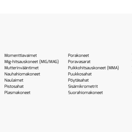
Momenttiavaimet
Porakoneet
Mig-hitsauskoneet (MIG/MAG)
Poravasarat
Mutterinvääntimet
Puikkohitsauskoneet (MMA)
Nauhahiomakoneet
Puukkosahat
Naulaimet
Pöytäsahat
Pistosahat
Sisämikrometrit
Plasmakoneet
Suorahiomakoneet