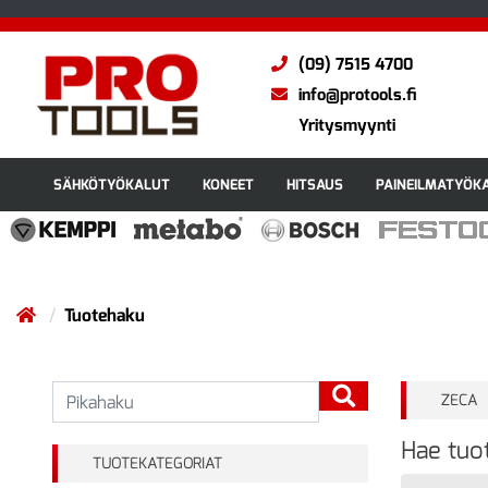
(09) 7515 4700
info@protools.fi
Yritysmyynti
SÄHKÖTYÖKALUT
KONEET
HITSAUS
PAINEILMATYÖK
Tuotehaku
ZECA
Hae tuot
TUOTEKATEGORIAT