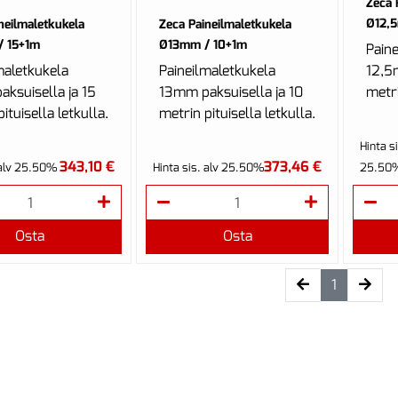
Zeca 
Ø12,
neilmaletkukela
Zeca Paineilmaletkukela
 15+1m
Ø13mm / 10+1m
Pain
maletkukela
Paineilmaletkukela
12,5
ksuisella ja 15
13mm paksuisella ja 10
metri
ituisella letkulla.
metrin pituisella letkulla.
Hinta si
343,10 €
373,46 €
 alv 25.50%
Hinta sis. alv 25.50%
25.50
Osta
Osta
(current)
1