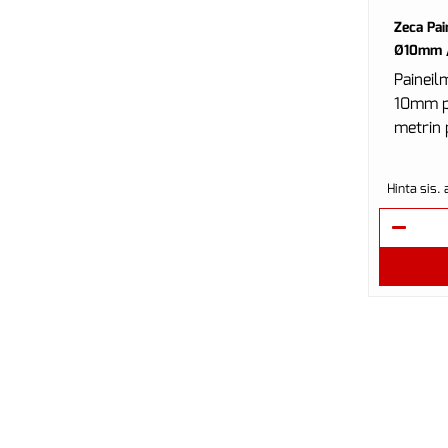
Zeca Pai
Ø10mm /
Paineil
10mm pa
metrin p
Hinta sis.