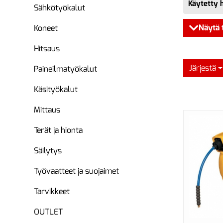
Käytetty 
Sähkötyökalut
Näytä 
Koneet
Hitsaus
Järjestä
Paineilmatyökalut
Käsityökalut
Mittaus
Terät ja hionta
Säilytys
Työvaatteet ja suojaimet
Tarvikkeet
OUTLET