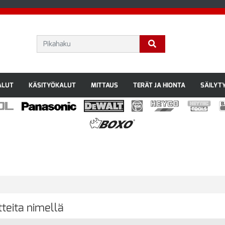
ALUT
KÄSITYÖKALUT
MITTAUS
TERÄT JA HIONTA
SÄILYT
teita nimellä