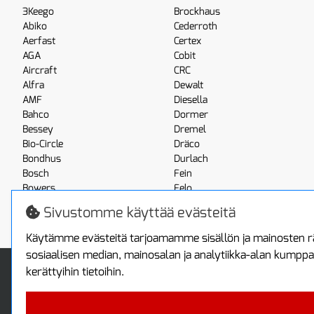
3Keego
Brockhaus
Abiko
Cederroth
Aerfast
Certex
AGA
Cobit
Aircraft
CRC
Alfra
Dewalt
AMF
Diesella
Bahco
Dormer
Bessey
Dremel
Bio-Circle
Dräco
Bondhus
Durlach
Bosch
Fein
Bowers
Felo
Boxo
Festool
Sivustomme käyttää evästeitä
Brennenstuhl
Fluke
Käytämme evästeitä tarjoamamme sisällön ja mainosten rä
sosiaalisen median, mainosalan ja analytiikka-alan kumppa
Info
Toimitus ja maksa
kerättyihin tietoihin.
Yhteystiedot
Toimitustavat
Tietoa yrityksestä
Maksutavat