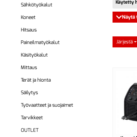
Käytetty 
Sähkötyökalut
Näytä 
Koneet
Hitsaus
Järjestä
Paineilmatyökalut
Käsityökalut
Mittaus
Terät ja hionta
Säilytys
Työvaatteet ja suojaimet
Tarvikkeet
OUTLET