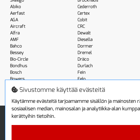
3Keego
Brockhaus
Abiko
Cederroth
Aerfast
Certex
AGA
Cobit
Aircraft
CRC
Alfra
Dewalt
AMF
Diesella
Bahco
Dormer
Bessey
Dremel
Bio-Circle
Dräco
Bondhus
Durlach
Bosch
Fein
Bowers
Felo
Boxo
Festool
Sivustomme käyttää evästeitä
Brennenstuhl
Fluke
Käytämme evästeitä tarjoamamme sisällön ja mainosten rä
sosiaalisen median, mainosalan ja analytiikka-alan kumppa
Info
Toimitus ja maksa
kerättyihin tietoihin.
Yhteystiedot
Toimitustavat
Tietoa yrityksestä
Maksutavat
Tietosuojaseloste
Sopimusehdot