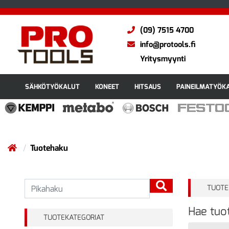
(09) 7515 4700
info@protools.fi
Yritysmyynti
SÄHKÖTYÖKALUT
KONEET
HITSAUS
PAINEILMATYÖK
Tuotehaku
TUOTE
Hae tuot
TUOTEKATEGORIAT