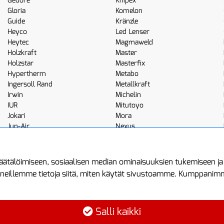
Gedore
Knipex
Gloria
Komelon
Guide
Kränzle
Heyco
Led Lenser
Heytec
Magmaweld
Holzkraft
Master
Holzstar
Masterfix
Hypertherm
Metabo
Ingersoll Rand
Metallkraft
Irwin
Michelin
IUR
Mitutoyo
Jokari
Mora
Jun-Air
Nexus
JWL
Noga
Kemppi
Norton
ätälöimiseen, sosiaalisen median ominaisuuksien tukemiseen j
neillemme tietoja siitä, miten käytät sivustoamme. Kumppanimme 
minen
Asiakastilini
Protools
Asiakastili
Tuottajankatu 1
Salli kaikki
Luo tili
04440 Järvenp
Kirjaudu sisään