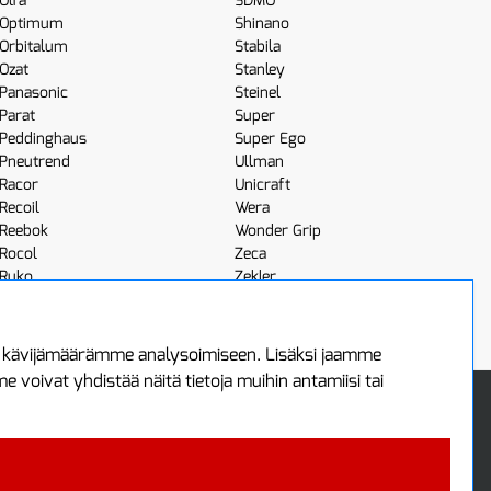
Olfa
SDMO
Optimum
Shinano
Orbitalum
Stabila
Ozat
Stanley
Panasonic
Steinel
Parat
Super
Peddinghaus
Super Ego
Pneutrend
Ullman
Racor
Unicraft
Recoil
Wera
Reebok
Wonder Grip
Rocol
Zeca
Ruko
Zekler
Röhm
Scangrip
a kävijämäärämme analysoimiseen. Lisäksi jaamme
voivat yhdistää näitä tietoja muihin antamiisi tai
 Oy
Uutiskirje
3
Tilaa maksuton uutiskirjeemme
ää