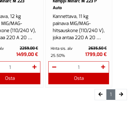
Minarc M 223
Kemppi Minarc M 223 P
Auto
ava, 12 kg
Kannettava, 11 kg
a MIG/MAG-
painava MIG/MAG-
kone (110/240 V),
hitsauskone (110/240 V),
taa 220 A 20 %
joka antaa 220 A 20 %
uhteella.
käyttösuhteella.
2259,00 €
2635,50 €
alv
Hinta sis. alv
lla manuaalinen...
Saatavilla manuaalinen...
1499,00 €
1799,00 €
25.50%
Osta
Osta
(current)
1