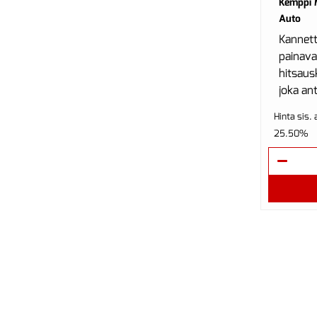
Kemppi 
Auto
Kannett
painav
hitsaus
joka an
käyttös
Hinta sis. 
Saatavi
25.50%