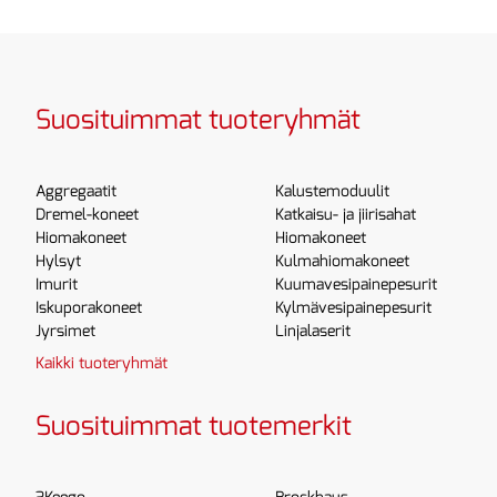
Suosituimmat tuoteryhmät
Aggregaatit
Kalustemoduulit
Dremel-koneet
Katkaisu- ja jiirisahat
Hiomakoneet
Hiomakoneet
Hylsyt
Kulmahiomakoneet
Imurit
Kuumavesipainepesurit
Iskuporakoneet
Kylmävesipainepesurit
Jyrsimet
Linjalaserit
Kaikki tuoteryhmät
Suosituimmat tuotemerkit