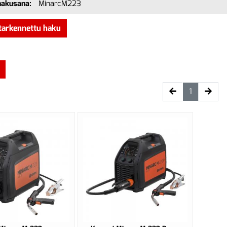
hakusana:
MinarcM223
tarkennettu haku
(current)
1