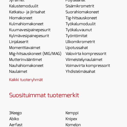
Jyrsimet
Pöytäsahat
Kalustemoduulit
Sisämikrometrit
Katkaisu- ja jiirisahat
Suorahiomakoneet
Hiomakoneet
Tig-hitsauskoneet
Kulmahiomakoneet
Työkalumoduulit
Kuumavesipainepesurit
Työkaluvaunut
Kylmävesipainepesurit
Työntömitat
Linjalaserit
Ulkomikrometrit
Momenttiavaimet
Upotussahat
Mig-hitsauskoneet (MIG/MAG)
Valovirta kompressorit
Mutterinvääntimet
Viimeistelynaulaimet
Nauhahiomakoneet
Voimavirta kompressorit
Naulaimet
Yhdistelmäsahat
Kaikki tuoteryhmät
Suosituimmat tuotemerkit
3Keego
Kemppi
Abiko
Knipex
Aerfast
Komelon