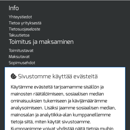
Info
Yhteystiedot
Tietoa yrityksestä
Tietosuojaseloste
Takuutietoa
Toimitus ja maksaminen
Toimitustavat
Maksutavat
Sopimusehdot
Turvallista ostamista
Jälleenmyyjille
Sivustomme käyttää evästeitä
Tax free / verovapaa myynti
Asiakastilini
Käytämme evästeitä tarjoamamme sisällön ja
mainosten räätälöimiseen, sosiaalisen median
Asiakastili
ominaisuuksien tukemiseen ja kävijämäärämme
Luo tili
analysoimiseen. Lisäksi jaamme sosiaalisen median,
Kirjaudu sisään
mainosalan ja analytiikka-alan kumppaneillemme
Ota yhteyttä
tietoja siitä, miten käytät sivustoamme.
Protools Oy
Kumppanimme voivat yhdistää näitä tietoja muihin