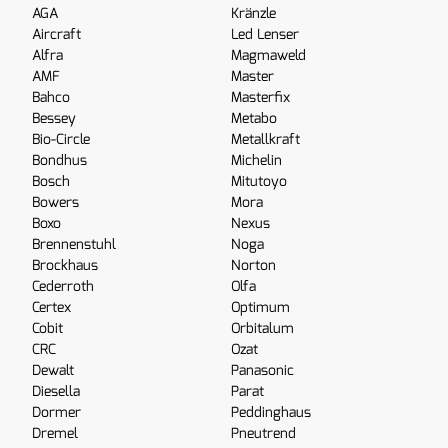
AGA
Kränzle
Aircraft
Led Lenser
Alfra
Magmaweld
AMF
Master
Bahco
Masterfix
Bessey
Metabo
Bio-Circle
Metallkraft
Bondhus
Michelin
Bosch
Mitutoyo
Bowers
Mora
Boxo
Nexus
Brennenstuhl
Noga
Brockhaus
Norton
Cederroth
Olfa
Certex
Optimum
Cobit
Orbitalum
CRC
Ozat
Dewalt
Panasonic
Diesella
Parat
Dormer
Peddinghaus
Dremel
Pneutrend