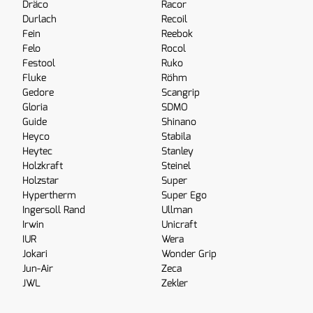
Dräco
Racor
Durlach
Recoil
Fein
Reebok
Felo
Rocol
Festool
Ruko
Fluke
Röhm
Gedore
Scangrip
Gloria
SDMO
Guide
Shinano
Heyco
Stabila
Heytec
Stanley
Holzkraft
Steinel
Holzstar
Super
Hypertherm
Super Ego
Ingersoll Rand
Ullman
Irwin
Unicraft
IUR
Wera
Jokari
Wonder Grip
Jun-Air
Zeca
JWL
Zekler