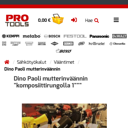
Hae
0,00 €
Sähkötyökalut
Vääntimet
Dino Paoli mutterinväännin
Dino Paoli mutterinväännin
"komposiittirungolla 1"""