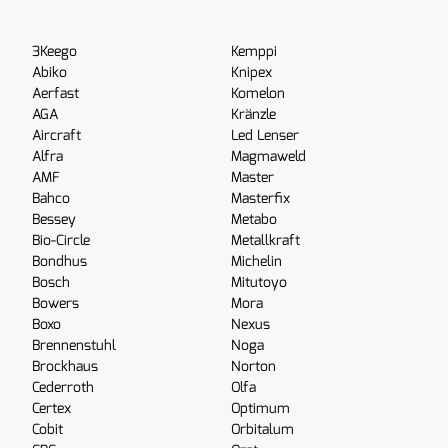
3Keego
Kemppi
Abiko
Knipex
Aerfast
Komelon
AGA
Kränzle
Aircraft
Led Lenser
Alfra
Magmaweld
AMF
Master
Bahco
Masterfix
Bessey
Metabo
Bio-Circle
Metallkraft
Bondhus
Michelin
Bosch
Mitutoyo
Bowers
Mora
Boxo
Nexus
Brennenstuhl
Noga
Brockhaus
Norton
Cederroth
Olfa
Certex
Optimum
Cobit
Orbitalum