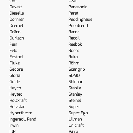
CRC
Ozat
Dewalt
Panasonic
Diesella
Parat
Dormer
Peddinghaus
Dremel
Pneutrend
Dräco
Racor
Durlach
Recoil
Fein
Reebok
Felo
Rocol
Festool
Ruko
Fluke
Röhm
Gedore
Scangrip
Gloria
SDMO
Guide
Shinano
Heyco
Stabila
Heytec
Stanley
Holzkraft
Steinel
Holzstar
Super
Hypertherm
Super Ego
Ingersoll Rand
Ullman
Irwin
Unicraft
IUR
Wera