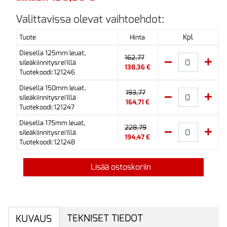
Valittavissa olevat vaihtoehdot:
Kpl
Tuote
Hinta
Diesella 125mm leuat,
162,77
sileäkiinnitysrei'illä
138,36 €
Tuotekoodi:121246
Diesella 150mm leuat,
193,77
sileäkiinnitysrei'illä
164,71 €
Tuotekoodi:121247
Diesella 175mm leuat,
228,79
sileäkiinnitysrei'illä
194,47 €
Tuotekoodi:121248
Lisää ostoskoriin
TEKNISET TIEDOT
KUVAUS