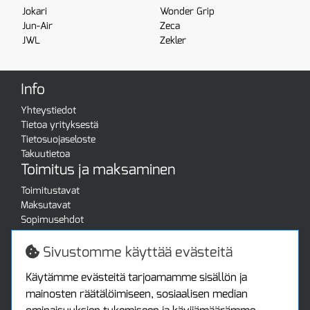
Jokari
Wonder Grip
Jun-Air
Zeca
JWL
Zekler
Info
Yhteystiedot
Tietoa yrityksestä
Tietosuojaseloste
Takuutietoa
Toimitus ja maksaminen
Toimitustavat
Maksutavat
Sopimusehdot
Turvallista ostamista
Jälleenmyyjille
Sivustomme käyttää evästeitä
Tax free / verovapaa myynti
Asiakastilini
Käytämme evästeitä tarjoamamme sisällön ja
mainosten räätälöimiseen, sosiaalisen median
Asiakastili