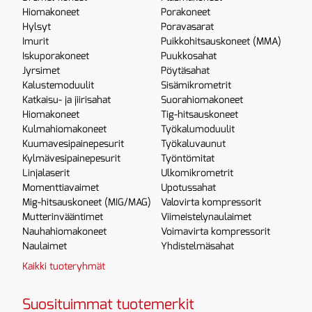
Hiomakoneet
Porakoneet
Hylsyt
Poravasarat
Imurit
Puikkohitsauskoneet (MMA)
Iskuporakoneet
Puukkosahat
Jyrsimet
Pöytäsahat
Kalustemoduulit
Sisämikrometrit
Katkaisu- ja jiirisahat
Suorahiomakoneet
Hiomakoneet
Tig-hitsauskoneet
Kulmahiomakoneet
Työkalumoduulit
Kuumavesipainepesurit
Työkaluvaunut
Kylmävesipainepesurit
Työntömitat
Linjalaserit
Ulkomikrometrit
Momenttiavaimet
Upotussahat
Mig-hitsauskoneet (MIG/MAG)
Valovirta kompressorit
Mutterinvääntimet
Viimeistelynaulaimet
Nauhahiomakoneet
Voimavirta kompressorit
Naulaimet
Yhdistelmäsahat
Kaikki tuoteryhmät
Suosituimmat tuotemerkit