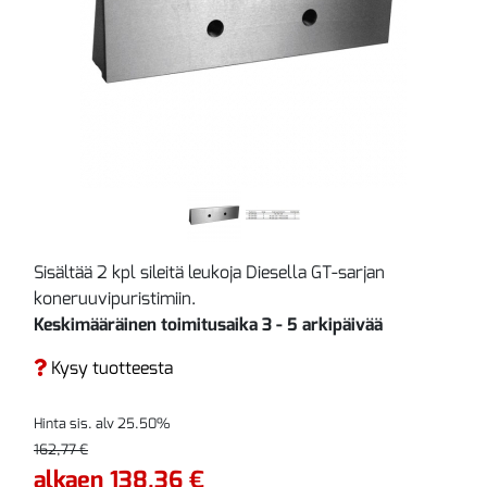
Sisältää 2 kpl sileitä leukoja Diesella GT-sarjan
koneruuvipuristimiin.
Keskimääräinen toimitusaika 3 - 5 arkipäivää
Kysy tuotteesta
Hinta sis. alv 25.50%
162,77 €
alkaen 138,36 €