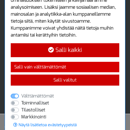
ominaisuuksien tukemiseen ja kävijämäärämme
Luo tili
analysoimiseen. Lisäksi jaamme sosiaalisen median,
Kirjaudu sisään
mainosalan ja analytiikka-alan kumppaneillemme
Ota yhteyttä
tietoja siitä, miten käytät sivustoamme.
Protools Oy
Kumppanimme voivat yhdistää näitä tietoja muihin
antamiisi tai kerättyihin tietoihin.
Tuottajankatu 13
04440 Järvenpää
Salli kaikki
Puh: (09) 7515 4700
info@protools.fi
Uutiskirje
Salli vain välttämättömät
Tilaa maksuton uutiskirjeemme
Salli valitut
Välttämättömät
Toiminnalliset
Tilastolliset
Markkinointi
Näytä lisätietoa evästetyypeistä
Powered by
© 2020 Protools Oy