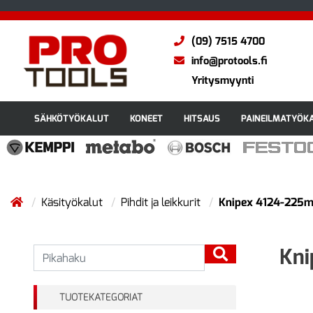
(09) 7515 4700
info@protools.fi
Yritysmyynti
SÄHKÖTYÖKALUT
KONEET
HITSAUS
PAINEILMATYÖK
Käsityökalut
Pihdit ja leikkurit
Knipex 4124-225m
Kni
TUOTEKATEGORIAT