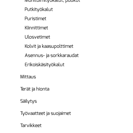
Monitoimityökalut, puukot
Putkityökalut
Puristimet
Kiinnittimet
Ulosvetimet
Kolvit ja kaasupolttimet
Asennus- ja sorkkaraudat
Erikoiskäsityökalut
Mittaus
Terät ja hionta
Säilytys
Työvaatteet ja suojaimet
Tarvikkeet