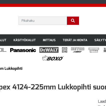
ALUT
KÄSITYÖKALUT
MITTAUS
TERÄT JA HIONTA
SÄILYT
m Lukkopihti
pex 4124-225mm Lukkopihti suor
Laad