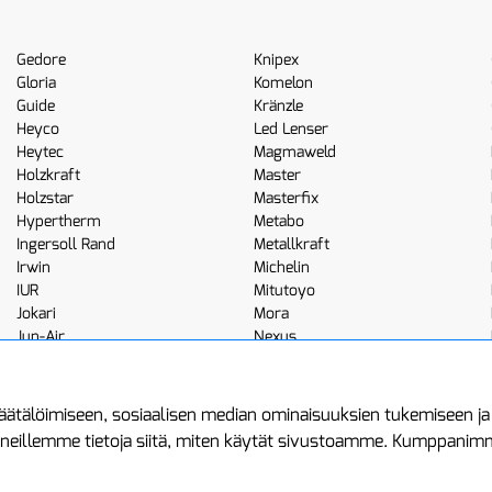
Gedore
Knipex
Gloria
Komelon
Guide
Kränzle
Heyco
Led Lenser
Heytec
Magmaweld
Holzkraft
Master
Holzstar
Masterfix
Hypertherm
Metabo
Ingersoll Rand
Metallkraft
Irwin
Michelin
IUR
Mitutoyo
Jokari
Mora
Jun-Air
Nexus
JWL
Noga
Kemppi
Norton
ätälöimiseen, sosiaalisen median ominaisuuksien tukemiseen j
neillemme tietoja siitä, miten käytät sivustoamme. Kumppanimme 
minen
Asiakastilini
Protools