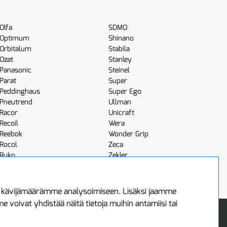
Olfa
SDMO
Optimum
Shinano
Orbitalum
Stabila
Ozat
Stanley
Panasonic
Steinel
Parat
Super
Peddinghaus
Super Ego
Pneutrend
Ullman
Racor
Unicraft
Recoil
Wera
Reebok
Wonder Grip
Rocol
Zeca
Ruko
Zekler
Röhm
Scangrip
a kävijämäärämme analysoimiseen. Lisäksi jaamme
voivat yhdistää näitä tietoja muihin antamiisi tai
 Oy
Uutiskirje