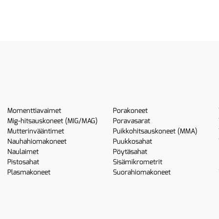
Momenttiavaimet
Porakoneet
Mig-hitsauskoneet (MIG/MAG)
Poravasarat
Mutterinvääntimet
Puikkohitsauskoneet (MMA)
Nauhahiomakoneet
Puukkosahat
Naulaimet
Pöytäsahat
Pistosahat
Sisämikrometrit
Plasmakoneet
Suorahiomakoneet