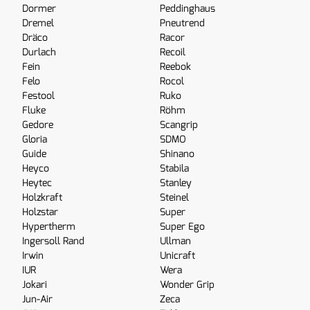
Dormer
Peddinghaus
Dremel
Pneutrend
Dräco
Racor
Durlach
Recoil
Fein
Reebok
Felo
Rocol
Festool
Ruko
Fluke
Röhm
Gedore
Scangrip
Gloria
SDMO
Guide
Shinano
Heyco
Stabila
Heytec
Stanley
Holzkraft
Steinel
Holzstar
Super
Hypertherm
Super Ego
Ingersoll Rand
Ullman
Irwin
Unicraft
IUR
Wera
Jokari
Wonder Grip
Jun-Air
Zeca