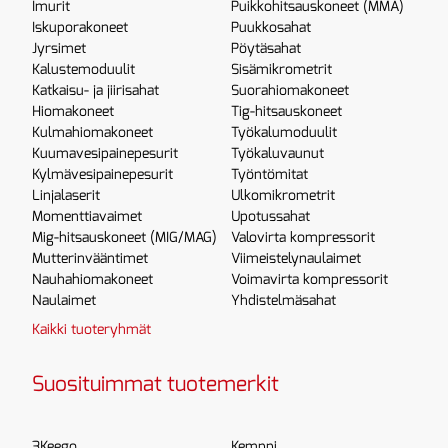
Imurit
Puikkohitsauskoneet (MMA)
Iskuporakoneet
Puukkosahat
Jyrsimet
Pöytäsahat
Kalustemoduulit
Sisämikrometrit
Katkaisu- ja jiirisahat
Suorahiomakoneet
Hiomakoneet
Tig-hitsauskoneet
Kulmahiomakoneet
Työkalumoduulit
Kuumavesipainepesurit
Työkaluvaunut
Kylmävesipainepesurit
Työntömitat
Linjalaserit
Ulkomikrometrit
Momenttiavaimet
Upotussahat
Mig-hitsauskoneet (MIG/MAG)
Valovirta kompressorit
Mutterinvääntimet
Viimeistelynaulaimet
Nauhahiomakoneet
Voimavirta kompressorit
Naulaimet
Yhdistelmäsahat
Kaikki tuoteryhmät
Suosituimmat tuotemerkit
3Keego
Kemppi