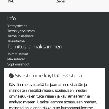
JWL
Zekler
Info
Yhteystiedot
Tietoa yrityksestä
Tietosuojaseloste
Takuutietoa
Toimitus ja maksaminen
Toimitustavat
Maksutavat
Sopimusehdot
Turvallista ostamista
Jälleenmyyjille
Sivustomme käyttää evästeitä
Tax free / verovapaa myynti
Asiakastilini
Käytämme evästeitä tarjoamamme sisällön ja
mainosten räätälöimiseen, sosiaalisen median
Asiakastili
ominaisuuksien tukemiseen ja kävijämäärämme
Luo tili
analysoimiseen. Lisäksi jaamme sosiaalisen median,
Kirjaudu sisään
mainosalan ja analytiikka-alan kumppaneillemme