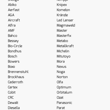
Abiko
Knipex
Aerfast
Komelon
AGA
Kränzle
Aircraft
Led Lenser
Alfra
Magmaweld
AMF
Master
Bahco
Masterfix
Bessey
Metabo
Bio-Circle
Metallkraft
Bondhus
Michelin
Bosch
Mitutoyo
Bowers
Mora
Boxo
Nexus
Brennenstuhl
Noga
Brockhaus
Norton
Cederroth
Olfa
Certex
Optimum
Cobit
Orbitalum
CRC
Ozat
Dewalt
Panasonic
Diesella
Parat