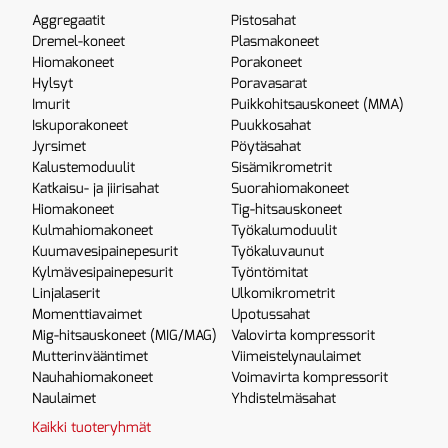
Aggregaatit
Pistosahat
Dremel-koneet
Plasmakoneet
Hiomakoneet
Porakoneet
Hylsyt
Poravasarat
Imurit
Puikkohitsauskoneet (MMA)
Iskuporakoneet
Puukkosahat
Jyrsimet
Pöytäsahat
Kalustemoduulit
Sisämikrometrit
Katkaisu- ja jiirisahat
Suorahiomakoneet
Hiomakoneet
Tig-hitsauskoneet
Kulmahiomakoneet
Työkalumoduulit
Kuumavesipainepesurit
Työkaluvaunut
Kylmävesipainepesurit
Työntömitat
Linjalaserit
Ulkomikrometrit
Momenttiavaimet
Upotussahat
Mig-hitsauskoneet (MIG/MAG)
Valovirta kompressorit
Mutterinvääntimet
Viimeistelynaulaimet
Nauhahiomakoneet
Voimavirta kompressorit
Naulaimet
Yhdistelmäsahat
Kaikki tuoteryhmät