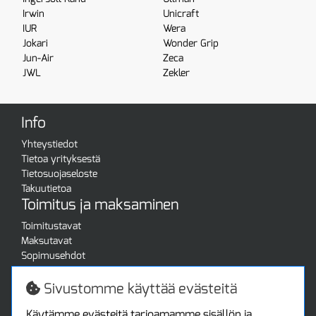
Irwin
Unicraft
IUR
Wera
Jokari
Wonder Grip
Jun-Air
Zeca
JWL
Zekler
Info
Yhteystiedot
Tietoa yrityksestä
Tietosuojaseloste
Takuutietoa
Toimitus ja maksaminen
Toimitustavat
Maksutavat
Sopimusehdot
Turvallista ostamista
Jälleenmyyjille
Sivustomme käyttää evästeitä
Tax free / verovapaa myynti
Asiakastilini
Käytämme evästeitä tarjoamamme sisällön ja