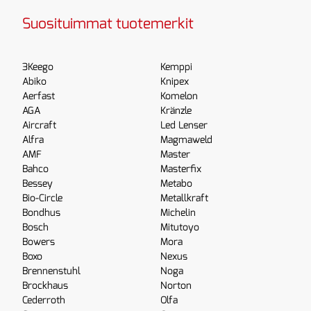
Suosituimmat tuotemerkit
3Keego
Kemppi
Abiko
Knipex
Aerfast
Komelon
AGA
Kränzle
Aircraft
Led Lenser
Alfra
Magmaweld
AMF
Master
Bahco
Masterfix
Bessey
Metabo
Bio-Circle
Metallkraft
Bondhus
Michelin
Bosch
Mitutoyo
Bowers
Mora
Boxo
Nexus
Brennenstuhl
Noga
Brockhaus
Norton
Cederroth
Olfa