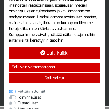
mainosten räätälöimiseen, sosiaalisen median
Asiakastili
ominaisuuksien tukemiseen ja kävijämäärämme
Luo tili
analysoimiseen. Lisäksi jaamme sosiaalisen median,
Kirjaudu sisään
mainosalan ja analytiikka-alan kumppaneillemme
Ota yhteyttä
tietoja siitä, miten käytät sivustoamme.
Protools Oy
Kumppanimme voivat yhdistää näitä tietoja muihin
antamiisi tai kerättyihin tietoihin.
Tuottajankatu 13
04440 Järvenpää
Salli kaikki
Puh: (09) 7515 4700
info@protools.fi
Uutiskirje
Salli vain välttämättömät
Tilaa maksuton uutiskirjeemme
Salli valitut
Välttämättömät
Toiminnalliset
Tilastolliset
Markkinointi