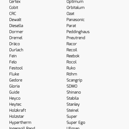
Certex
Optimum
Cobit
Orbitalum
CRC
Ozat
Dewalt
Panasonic
Diesella
Parat
Dormer
Peddinghaus
Dremel
Pneutrend
Dräco
Racor
Durlach
Recoil
Fein
Reebok
Felo
Rocol
Festool
Ruko
Fluke
Röhm
Gedore
Scangrip
Gloria
SDMO
Guide
Shinano
Heyco
Stabila
Heytec
Stanley
Holzkraft
Steinel
Holzstar
Super
Hypertherm
Super Ego
Ingersoll Rand
Ullman