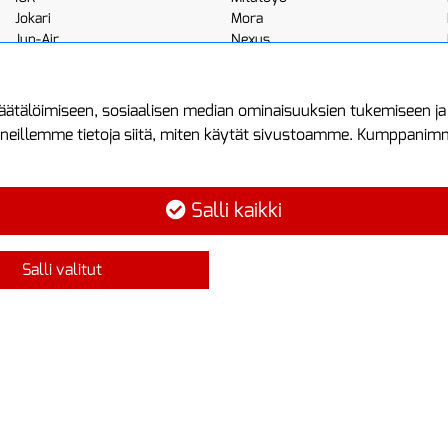
Jokari
Mora
Jun-Air
Nexus
JWL
Noga
Kemppi
Norton
ätälöimiseen, sosiaalisen median ominaisuuksien tukemiseen j
neillemme tietoja siitä, miten käytät sivustoamme. Kumppanimme 
minen
Asiakastilini
Protools
Asiakastili
Tuottajankatu 1
Salli kaikki
Luo tili
04440 Järvenp
Kirjaudu sisään
Puh: (09) 7515
Salli valitut
Ota yhteyttä
info@protools.f