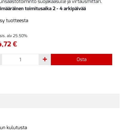
unsäästötoiminto suojakaasulle ja virtausmittari.
imääräinen toimitusaika 2 - 4 arkipäivää
sy tuotteesta
 sis. alv 25.50%
,72 €
Osta
sun kulutusta