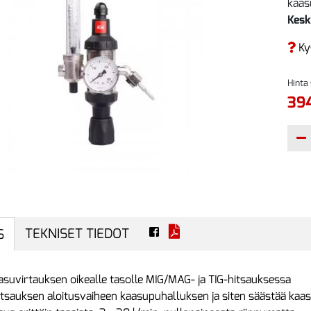
kaas
Kesk
Ky
Hinta
394
TEKNISET TIEDOT
S
asuvirtauksen oikealle tasolle MIG/MAG- ja TIG-hitsauksessa
itsauksen aloitusvaiheen kaasupuhalluksen ja siten säästää kaa