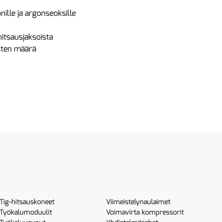
ille ja argonseoksille
hitsausjaksoista
usten määrä
Tig-hitsauskoneet
Viimeistelynaulaimet
Työkalumoduulit
Voimavirta kompressorit