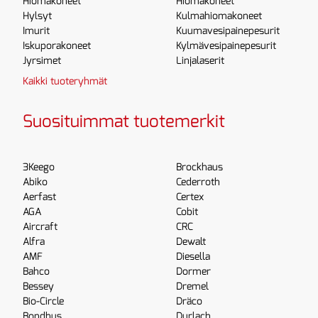
Hiomakoneet
Hiomakoneet
Hylsyt
Kulmahiomakoneet
Imurit
Kuumavesipainepesurit
Iskuporakoneet
Kylmävesipainepesurit
Jyrsimet
Linjalaserit
Kaikki tuoteryhmät
Suosituimmat tuotemerkit
3Keego
Brockhaus
Abiko
Cederroth
Aerfast
Certex
AGA
Cobit
Aircraft
CRC
Alfra
Dewalt
AMF
Diesella
Bahco
Dormer
Bessey
Dremel
Bio-Circle
Dräco
Bondhus
Durlach