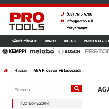
(09) 7515 4700
info@protools.fi
Yritysmyynti
SÄHKÖTYÖKALUT
KONEET
HITSAUS
PAINEILMATYÖK
Hitsaus
AGA Prosaver virtaussäädin
AGA
TUOTEKATEGORIAT