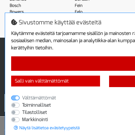
Bosch
Fein
Bowers
Felo
Boxo
Festool
Sivustomme käyttää evästeitä
Brennenstuhl
Fluke
Käytämme evästeitä tarjoamamme sisällön ja mainosten rä
sosiaalisen median, mainosalan ja analytiikka-alan kumppa
Info
Toimitus ja maksa
kerättyihin tietoihin.
Yhteystiedot
Toimitustavat
Tietoa yrityksestä
Maksutavat
Tietosuojaseloste
Sopimusehdot
Takuutietoa
Turvallista ostamista
Salli vain välttämättömät
Jälleenmyyjille
Tax free / verovapaa myynti
Välttämättömät
Toiminnalliset
Tilastolliset
Markkinointi
Näytä lisätietoa evästetyypeistä
© 2020 Protools Oy