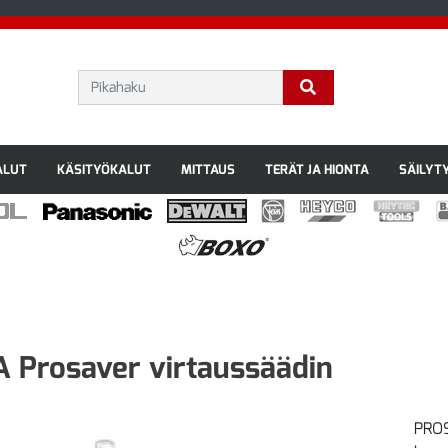
ALUT
KÄSITYÖKALUT
MITTAUS
TERÄT JA HIONTA
SÄILYT
 Prosaver virtaussäädin
PROS