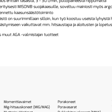
aus erittäin tasaista, 3 - 30 l/min, pullopaineesta riippumatta
 erityisesti MISON® suojakaasuille, soveltuu mainiosti myös argon
kennettu kaasunsäästötoiminto
stö on suurimmillaan silloin, kun työ koostuu useista lyhyistä 
ästymiseen vaikuttavat mm. hitsaustapa ja aloitusten ja lopet
 muut AGA -valmistajan tuotteet
Momenttiavaimet
Porakoneet
Mig-hitsauskoneet (MIG/MAG)
Poravasarat