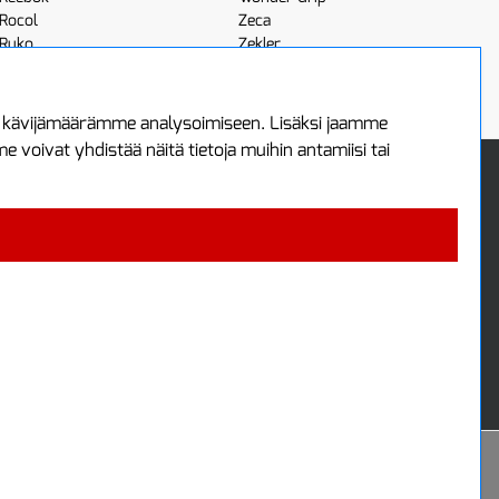
Rocol
Zeca
Ruko
Zekler
Röhm
Scangrip
a kävijämäärämme analysoimiseen. Lisäksi jaamme
voivat yhdistää näitä tietoja muihin antamiisi tai
 Oy
Uutiskirje
3
Tilaa maksuton uutiskirjeemme
ää
 4700
i
Powered by