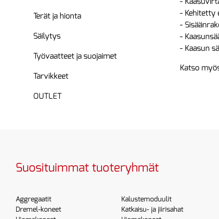
- Kaasuvirt
- Kehitetty
Terät ja hionta
- Sisäänra
Säilytys
- Kaasunsää
- Kaasun sä
Työvaatteet ja suojaimet
Katso myös
Tarvikkeet
OUTLET
Suosituimmat tuoteryhmät
Aggregaatit
Kalustemoduulit
Dremel-koneet
Katkaisu- ja jiirisahat