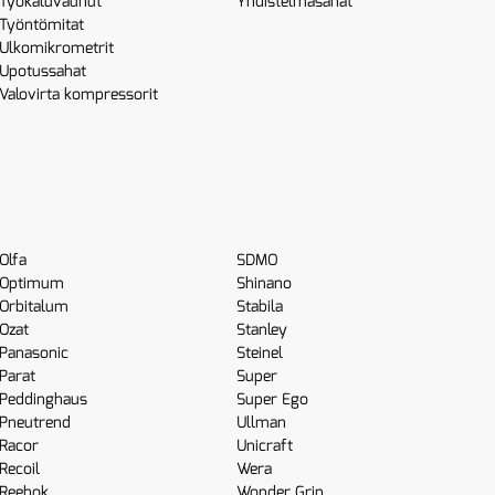
Työkaluvaunut
Yhdistelmäsahat
Työntömitat
Ulkomikrometrit
Upotussahat
Valovirta kompressorit
Olfa
SDMO
Optimum
Shinano
Orbitalum
Stabila
Ozat
Stanley
Panasonic
Steinel
Parat
Super
Peddinghaus
Super Ego
Pneutrend
Ullman
Racor
Unicraft
Recoil
Wera
Reebok
Wonder Grip