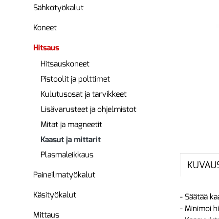
Sähkötyökalut
Koneet
Hitsaus
Hitsauskoneet
Pistoolit ja polttimet
Kulutusosat ja tarvikkeet
Lisävarusteet ja ohjelmistot
Mitat ja magneetit
Kaasut ja mittarit
Plasmaleikkaus
KUVAU
Paineilmatyökalut
Käsityökalut
- Säätää ka
- Minimoi h
Mittaus