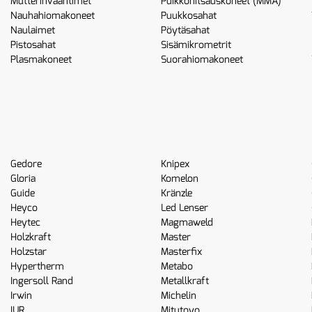
Mutterinvääntimet
Puikkohitsauskoneet (MMA)
Nauhahiomakoneet
Puukkosahat
Naulaimet
Pöytäsahat
Pistosahat
Sisämikrometrit
Plasmakoneet
Suorahiomakoneet
Gedore
Knipex
Gloria
Komelon
Guide
Kränzle
Heyco
Led Lenser
Heytec
Magmaweld
Holzkraft
Master
Holzstar
Masterfix
Hypertherm
Metabo
Ingersoll Rand
Metallkraft
Irwin
Michelin
IUR
Mitutoyo