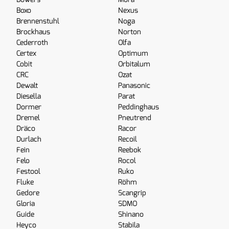
Boxo
Nexus
Brennenstuhl
Noga
Brockhaus
Norton
Cederroth
Olfa
Certex
Optimum
Cobit
Orbitalum
CRC
Ozat
Dewalt
Panasonic
Diesella
Parat
Dormer
Peddinghaus
Dremel
Pneutrend
Dräco
Racor
Durlach
Recoil
Fein
Reebok
Felo
Rocol
Festool
Ruko
Fluke
Röhm
Gedore
Scangrip
Gloria
SDMO
Guide
Shinano
Heyco
Stabila