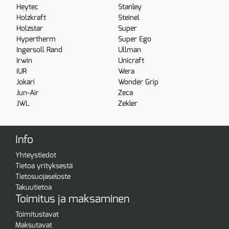
Heytec
Stanley
Holzkraft
Steinel
Holzstar
Super
Hypertherm
Super Ego
Ingersoll Rand
Ullman
Irwin
Unicraft
IUR
Wera
Jokari
Wonder Grip
Jun-Air
Zeca
JWL
Zekler
Info
Yhteystiedot
Tietoa yrityksestä
Tietosuojaseloste
Takuutietoa
Toimitus ja maksaminen
Toimitustavat
Maksutavat