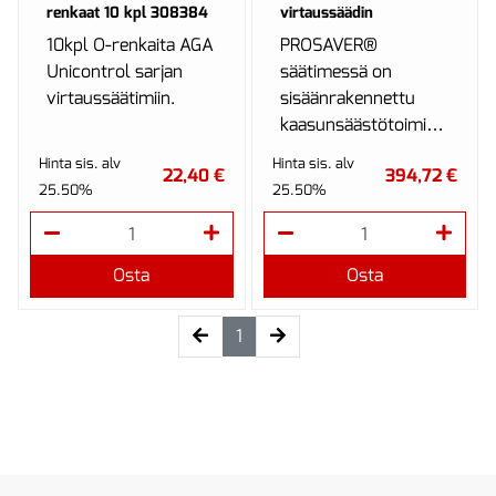
renkaat 10 kpl 308384
virtaussäädin
10kpl O-renkaita AGA
PROSAVER®
Unicontrol sarjan
säätimessä on
virtaussäätimiin.
sisäänrakennettu
kaasunsäästötoiminto
suojakaasulle ja
Hinta sis. alv
Hinta sis. alv
22,40 €
394,72 €
virtausmittari.
25.50%
25.50%
Osta
Osta
(current)
1