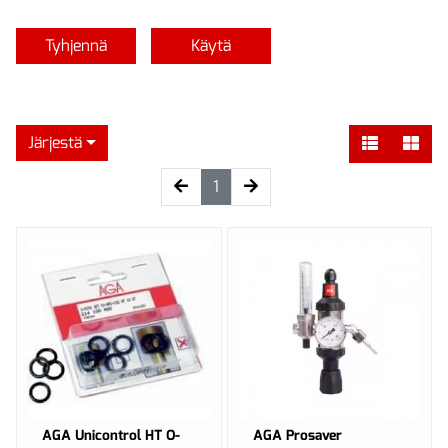
Tyhjennä
Käytä
Järjestä
(current)
1
AGA Unicontrol HT O-
AGA Prosaver