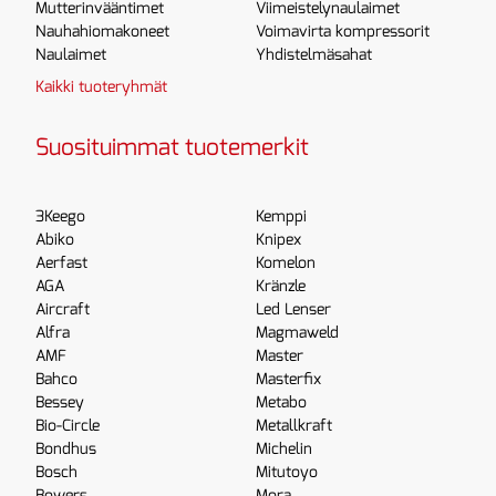
Mutterinvääntimet
Viimeistelynaulaimet
Nauhahiomakoneet
Voimavirta kompressorit
Naulaimet
Yhdistelmäsahat
Kaikki tuoteryhmät
Suosituimmat tuotemerkit
3Keego
Kemppi
Abiko
Knipex
Aerfast
Komelon
AGA
Kränzle
Aircraft
Led Lenser
Alfra
Magmaweld
AMF
Master
Bahco
Masterfix
Bessey
Metabo
Bio-Circle
Metallkraft
Bondhus
Michelin
Bosch
Mitutoyo
Bowers
Mora