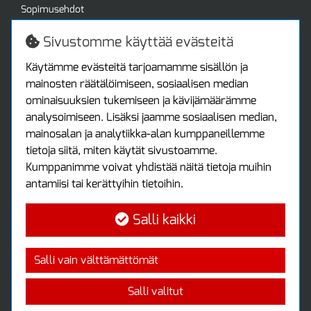
Sopimusehdot
Turvallista ostamista
Jälleenmyyjille
Sivustomme käyttää evästeitä
Tax free / verovapaa myynti
Asiakastilini
Käytämme evästeitä tarjoamamme sisällön ja
mainosten räätälöimiseen, sosiaalisen median
Asiakastili
ominaisuuksien tukemiseen ja kävijämäärämme
Luo tili
analysoimiseen. Lisäksi jaamme sosiaalisen median,
Kirjaudu sisään
mainosalan ja analytiikka-alan kumppaneillemme
Ota yhteyttä
tietoja siitä, miten käytät sivustoamme.
Protools Oy
Kumppanimme voivat yhdistää näitä tietoja muihin
antamiisi tai kerättyihin tietoihin.
Tuottajankatu 13
04440 Järvenpää
Salli kaikki
Puh: (09) 7515 4700
info@protools.fi
Uutiskirje
Salli vain välttämättömät
Tilaa maksuton uutiskirjeemme
Salli valitut