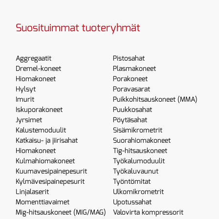
Suosituimmat tuoteryhmät
Aggregaatit
Pistosahat
Dremel-koneet
Plasmakoneet
Hiomakoneet
Porakoneet
Hylsyt
Poravasarat
Imurit
Puikkohitsauskoneet (MMA)
Iskuporakoneet
Puukkosahat
Jyrsimet
Pöytäsahat
Kalustemoduulit
Sisämikrometrit
Katkaisu- ja jiirisahat
Suorahiomakoneet
Hiomakoneet
Tig-hitsauskoneet
Kulmahiomakoneet
Työkalumoduulit
Kuumavesipainepesurit
Työkaluvaunut
Kylmävesipainepesurit
Työntömitat
Linjalaserit
Ulkomikrometrit
Momenttiavaimet
Upotussahat
Mig-hitsauskoneet (MIG/MAG)
Valovirta kompressorit