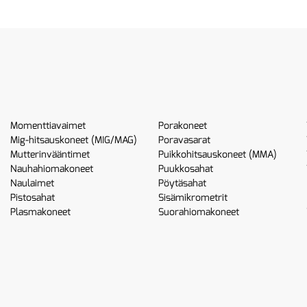
Momenttiavaimet
Porakoneet
Mig-hitsauskoneet (MIG/MAG)
Poravasarat
Mutterinvääntimet
Puikkohitsauskoneet (MMA)
Nauhahiomakoneet
Puukkosahat
Naulaimet
Pöytäsahat
Pistosahat
Sisämikrometrit
Plasmakoneet
Suorahiomakoneet