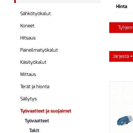
Hinta
Sähkötyökalut
Koneet
Tyhjen
Hitsaus
Paineilmatyökalut
Järjestä
Käsityökalut
Mittaus
Terät ja hionta
Säilytys
Työvaatteet ja suojaimet
Työvaatteet
Takit