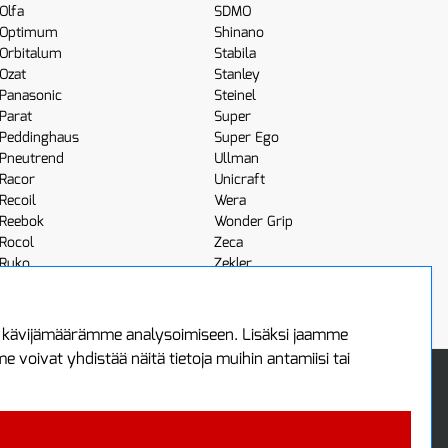
Olfa
SDMO
Optimum
Shinano
Orbitalum
Stabila
Ozat
Stanley
Panasonic
Steinel
Parat
Super
Peddinghaus
Super Ego
Pneutrend
Ullman
Racor
Unicraft
Recoil
Wera
Reebok
Wonder Grip
Rocol
Zeca
Ruko
Zekler
Röhm
Scangrip
a kävijämäärämme analysoimiseen. Lisäksi jaamme
voivat yhdistää näitä tietoja muihin antamiisi tai
 Oy
Uutiskirje
3
Tilaa maksuton uutiskirjeemme
ää