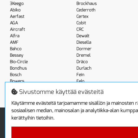
3Keego
Brockhaus
Abiko
Cederroth
Aerfast
Certex
AGA
Cobit
Aircraft
CRC
Alfra
Dewalt
AMF
Diesella
Bahco
Dormer
Bessey
Dremel
Bio-Circle
Dräco
Bondhus
Durlach
Bosch
Fein
Bowers
Felo
Boxo
Festool
Sivustomme käyttää evästeitä
Brennenstuhl
Fluke
Käytämme evästeitä tarjoamamme sisällön ja mainosten rä
sosiaalisen median, mainosalan ja analytiikka-alan kumppa
Info
Toimitus ja maksa
kerättyihin tietoihin.
Yhteystiedot
Toimitustavat
Tietoa yrityksestä
Maksutavat