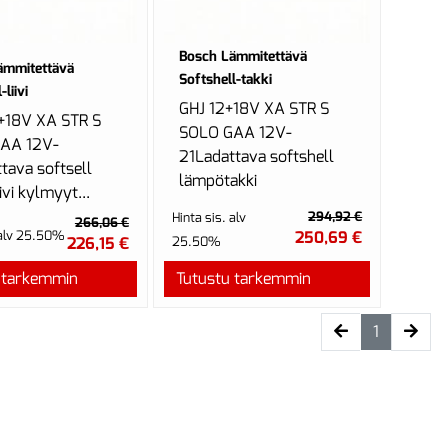
Bosch Lämmitettävä
ämmitettävä
Softshell-takki
-liivi
GHJ 12+18V XA STR S
+18V XA STR S
SOLO GAA 12V-
AA 12V-
21Ladattava softshell
tava softsell
lämpötakki
ivi kylmyyt...
294,92 €
Hinta sis. alv
266,06 €
 alv 25.50%
250,69 €
226,15 €
25.50%
 tarkemmin
Tutustu tarkemmin
(current)
1