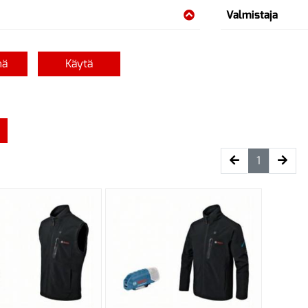
Valmistaja
nä
Käytä
(current)
1