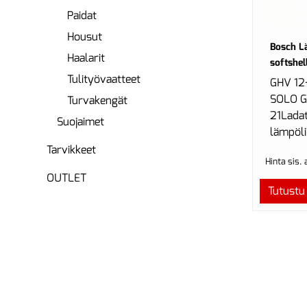
Paidat
Housut
Bosch L
Haalarit
softshell
Tulityövaatteet
GHV 12
SOLO G
Turvakengät
21Ladat
Suojaimet
lämpöli
Tarvikkeet
Hinta sis.
OUTLET
Tutustu