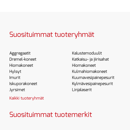
Suosituimmat tuoteryhmät
Aggregaatit
Kalustemoduulit
Dremel-koneet
Katkaisu- ja jiirisahat
Hiomakoneet
Hiomakoneet
Hylsyt
Kulmahiomakoneet
Imurit
Kuumavesipainepesurit
Iskuporakoneet
Kylmävesipainepesurit
Jyrsimet
Linjalaserit
Kaikki tuoteryhmät
Suosituimmat tuotemerkit