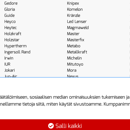
Gedore
Knipex
Gloria
Komelon
Guide
Kränzle
Heyco
Led Lenser
Heytec
Magmaweld
Holzkraft
Master
Holzstar
Masterfix
Hypertherm
Metabo
Ingersoll Rand
Metallkraft
Irwin
Michelin
IUR
Mitutoyo
Jokari
Mora
Jun-Air
Nexus
JWL
Noga
Kemppi
Norton
ätälöimiseen, sosiaalisen median ominaisuuksien tukemiseen j
neillemme tietoja siitä, miten käytät sivustoamme. Kumppanimme 
minen
Asiakastilini
Protools
Asiakastili
Tuottajankatu 1
Salli kaikki
Luo tili
04440 Järvenp