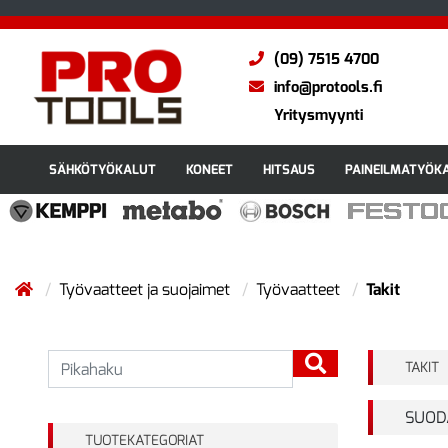
(09) 7515 4700
info@protools.fi
Yritysmyynti
SÄHKÖTYÖKALUT
KONEET
HITSAUS
PAINEILMATYÖK
Työvaatteet ja suojaimet
Työvaatteet
Takit
TAKIT
SUOD
TUOTEKATEGORIAT