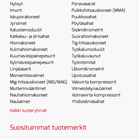
Hylsyt
Poravasarat
Imurit
Puikkohitsauskoneet (MMA)
Iskuporakoneet
Puukkosahat
Jyrsimet
Pöytäsahat
Kalustemoduulit
Sisämikrometrit
Katkaisu- ja jiirisahat
Suorahiomakoneet
Hiomakoneet
Tig-hitsauskoneet
Kulmahiomakoneet
Työkalumoduulit
Kuumavesipainepesurit
Työkaluvaunut
Kylmävesipainepesurit
Työntömitat
Linjalaserit
Ulkomikrometrit
Momenttiavaimet
Upotussahat
Mig-hitsauskoneet (MIG/MAG)
Valovirta kompressorit
Mutterinvääntimet
Viimeistelynaulaimet
Nauhahiomakoneet
Voimavirta kompressorit
Naulaimet
Yhdistelmäsahat
Kaikki tuoteryhmät
Suosituimmat tuotemerkit