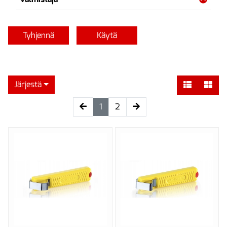
Tyhjennä
Käytä
Järjestä
(current)
1
2