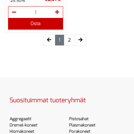
25.50%
Osta
(current)
1
2
Suosituimmat tuoteryhmät
Aggregaatit
Pistosahat
Dremel-koneet
Plasmakoneet
Hiomakoneet
Porakoneet