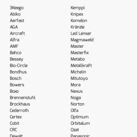
3Keego
Kemppi
Abiko
Knipex
Aerfast
Komelon
AGA
Kränzle
Aircraft
Led Lenser
Alfra
Magmaweld
AMF
Master
Bahco
Masterfix
Bessey
Metabo
Bio-Circle
Metallkraft
Bondhus
Michelin
Bosch
Mitutoyo
Bowers
Mora
Boxo
Nexus
Brennenstuhl
Noga
Brockhaus
Norton
Cederroth
Olfa
Certex
Optimum
Cobit
Orbitalum
CRC
Ozat
Dewalt
Panasonic