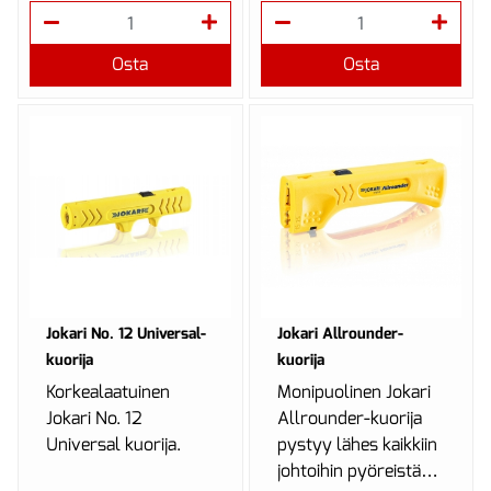
Osta
Osta
Jokari No. 12 Universal-
Jokari Allrounder-
kuorija
kuorija
Korkealaatuinen
Monipuolinen Jokari
Jokari No. 12
Allrounder-kuorija
Universal kuorija.
pystyy lähes kaikkiin
johtoihin pyöreistä