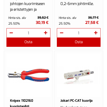
johtojen kuorimiseen
0,2-6mm johtimille.
ja eristettyjen ja
eristämättömien
35,52 €
36,77 €
Hinta sis. alv
Hinta sis. alv
kaapelikenkien ja
30,19 €
27,58 €
25.50%
25.50%
liittimien ja avointen
p...
Osta
Osta
Knipex 1102160
Jokari PC-CAT kuorija
kuorintapihti