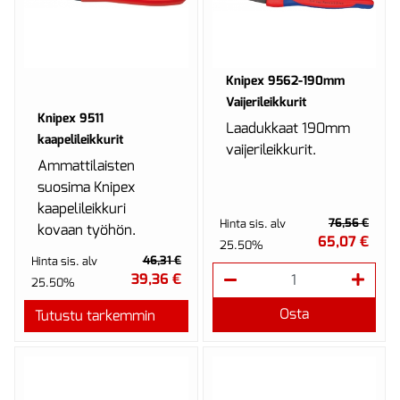
Knipex 9562-190mm
Vaijerileikkurit
Knipex 9511
Laadukkaat 190mm
kaapelileikkurit
vaijerileikkurit.
Ammattilaisten
suosima Knipex
kaapelileikkuri
76,56 €
Hinta sis. alv
kovaan työhön.
65,07 €
25.50%
46,31 €
Hinta sis. alv
39,36 €
25.50%
Osta
Tutustu tarkemmin