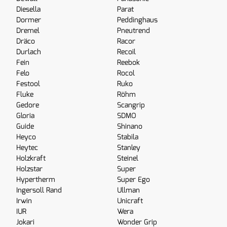
Diesella
Parat
Dormer
Peddinghaus
Dremel
Pneutrend
Dräco
Racor
Durlach
Recoil
Fein
Reebok
Felo
Rocol
Festool
Ruko
Fluke
Röhm
Gedore
Scangrip
Gloria
SDMO
Guide
Shinano
Heyco
Stabila
Heytec
Stanley
Holzkraft
Steinel
Holzstar
Super
Hypertherm
Super Ego
Ingersoll Rand
Ullman
Irwin
Unicraft
IUR
Wera
Jokari
Wonder Grip