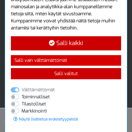
Kirjaudu sisään
mainosalan ja analytiikka-alan kumppaneillemme
Ota yhteyttä
tietoja siitä, miten käytät sivustoamme.
Protools Oy
Kumppanimme voivat yhdistää näitä tietoja muihin
antamiisi tai kerättyihin tietoihin.
Tuottajankatu 13
04440 Järvenpää
Salli kaikki
Puh: (09) 7515 4700
info@protools.fi
Uutiskirje
Salli vain välttämättömät
Tilaa maksuton uutiskirjeemme
Salli valitut
Välttämättömät
Toiminnalliset
Tilastolliset
Markkinointi
Näytä lisätietoa evästetyypeistä
Powered by
© 2020 Protools Oy