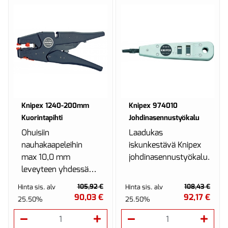
Knipex 1240-200mm
Knipex 974010
Kuorintapihti
Johdinasennustyökalu
Ohuisiin
Laadukas
nauhakaapeleihin
iskunkestävä Knipex
max 10,0 mm
johdinasennustyökalu.
leveyteen yhdessä
työvaiheessa.
105,92 €
108,43 €
Hinta sis. alv
Hinta sis. alv
90,03 €
92,17 €
25.50%
25.50%