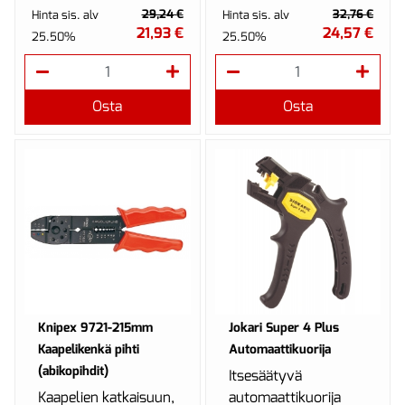
leveisiin litteisiin ja
29,24 €
32,76 €
Hinta sis. alv
Hinta sis. alv
useaan kokoon....
21,93 €
24,57 €
25.50%
25.50%
Osta
Osta
Knipex 9721-215mm
Jokari Super 4 Plus
Kaapelikenkä pihti
Automaattikuorija
(abikopihdit)
Itsesäätyvä
Kaapelien katkaisuun,
automaattikuorija