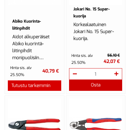
Jokari No. 15 Super-
kuorija
Abiko Kuorinta-
Korkealaatuinen
liitinpihdit
Jokari No. 15 Super-
Aidot alkuperäiset
kuorija.
Abiko kuorintä-
liitinpihdit
56,10 €
Hinta sis. alv
monipuolisiin
42,07 €
25.50%
kuorintatarpeisiin.
Hinta sis. alv
40,79 €
25.50%
Osta
Tutustu tarkemmin