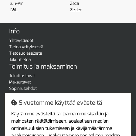
Jun-Air
Zeca
JWL
Zekler
Info
Yhteystiedot
Tietoa yrityksestä
Tietosuojaseloste
Takuutietoa
Toimitus ja maksaminen
Toimitustavat
Maksutavat
Sopimusehdot
Turvallista ostamista
Jälleenmyyjille
Sivustomme käyttää evästeitä
Tax free / verovapaa myynti
Asiakastilini
Käytämme evästeitä tarjoamamme sisällön ja
mainosten räätälöimiseen, sosiaalisen median
Asiakastili
ominaisuuksien tukemiseen ja kävijämäärämme
Luo tili
analysoimiseen. Lisäksi jaamme sosiaalisen median,