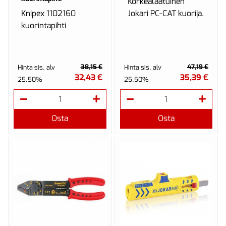
Korkealaatuinen
Knipex 1102160
Jokari PC-CAT kuorija.
kuorintapihti
38,15 €
47,19 €
Hinta sis. alv
Hinta sis. alv
32,43 €
35,39 €
25.50%
25.50%
Osta
Osta