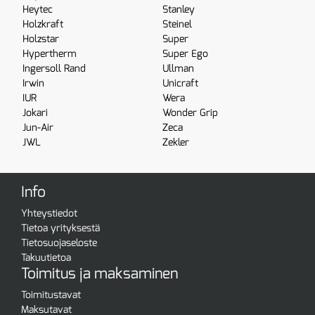
Heytec
Stanley
Holzkraft
Steinel
Holzstar
Super
Hypertherm
Super Ego
Ingersoll Rand
Ullman
Irwin
Unicraft
IUR
Wera
Jokari
Wonder Grip
Jun-Air
Zeca
JWL
Zekler
Info
Yhteystiedot
Tietoa yrityksestä
Tietosuojaseloste
Takuutietoa
Toimitus ja maksaminen
Toimitustavat
Maksutavat