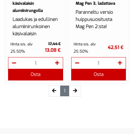
käsivalaisin
Mag Pen 3, ladattava
alumiinirungolla
Paranneltu versio
Laadukas ja edullinen
huippusuositusta
alumiinirunkoinen
Mag Pen 2:sta!
käsivalaisin
tehokkaalla 1 watin
17,44 €
Hinta sis. alv
Hinta sis. alv
42,51 €
ledillä.
13,08 €
25.50%
25.50%
Osta
Osta
(current)
1