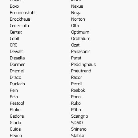
Boxo
Nexus
Brennenstuhl
Noga
Brockhaus
Norton
Cederroth
Olfa
Certex
Optimum
Cobit
Orbitalum
CRC
Ozat
Dewalt
Panasonic
Diesella
Parat
Dormer
Peddinghaus
Dremel
Pneutrend
Dräco
Racor
Durlach
Recoil
Fein
Reebok
Felo
Rocol
Festool
Ruko
Fluke
Röhm
Gedore
Scangrip
Gloria
SDMO
Guide
Shinano
Heyco
Stabila