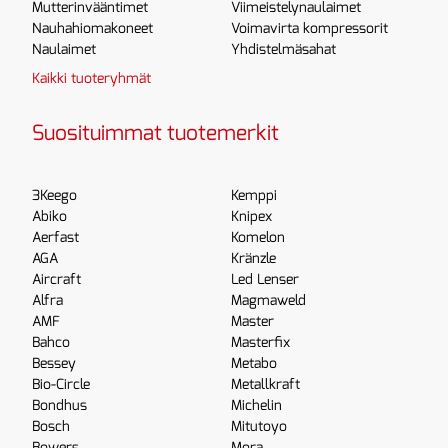
Mutterinvääntimet
Viimeistelynaulaimet
Nauhahiomakoneet
Voimavirta kompressorit
Naulaimet
Yhdistelmäsahat
Kaikki tuoteryhmät
Suosituimmat tuotemerkit
3Keego
Kemppi
Abiko
Knipex
Aerfast
Komelon
AGA
Kränzle
Aircraft
Led Lenser
Alfra
Magmaweld
AMF
Master
Bahco
Masterfix
Bessey
Metabo
Bio-Circle
Metallkraft
Bondhus
Michelin
Bosch
Mitutoyo
Bowers
Mora