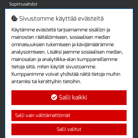
Sopimusehdot
Turvallista ostamista
Jälleenmyyjille
Sivustomme käyttää evästeitä
Tax free / verovapaa myynti
Asiakastilini
Käytämme evästeitä tarjoamamme sisällön ja
mainosten räätälöimiseen, sosiaalisen median
Asiakastili
ominaisuuksien tukemiseen ja kävijämäärämme
Luo tili
analysoimiseen. Lisäksi jaamme sosiaalisen median,
Kirjaudu sisään
mainosalan ja analytiikka-alan kumppaneillemme
Ota yhteyttä
tietoja siitä, miten käytät sivustoamme.
Protools Oy
Kumppanimme voivat yhdistää näitä tietoja muihin
antamiisi tai kerättyihin tietoihin.
Tuottajankatu 13
04440 Järvenpää
Salli kaikki
Puh: (09) 7515 4700
info@protools.fi
Uutiskirje
Salli vain välttämättömät
Tilaa maksuton uutiskirjeemme
Salli valitut