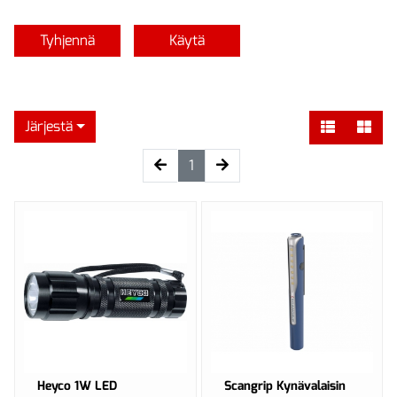
Tyhjennä
Käytä
Järjestä
(current)
1
Heyco 1W LED
Scangrip Kynävalaisin