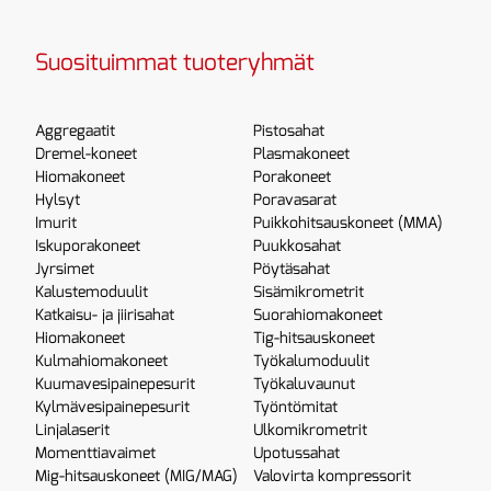
Suosituimmat tuoteryhmät
Aggregaatit
Pistosahat
Dremel-koneet
Plasmakoneet
Hiomakoneet
Porakoneet
Hylsyt
Poravasarat
Imurit
Puikkohitsauskoneet (MMA)
Iskuporakoneet
Puukkosahat
Jyrsimet
Pöytäsahat
Kalustemoduulit
Sisämikrometrit
Katkaisu- ja jiirisahat
Suorahiomakoneet
Hiomakoneet
Tig-hitsauskoneet
Kulmahiomakoneet
Työkalumoduulit
Kuumavesipainepesurit
Työkaluvaunut
Kylmävesipainepesurit
Työntömitat
Linjalaserit
Ulkomikrometrit
Momenttiavaimet
Upotussahat
Mig-hitsauskoneet (MIG/MAG)
Valovirta kompressorit