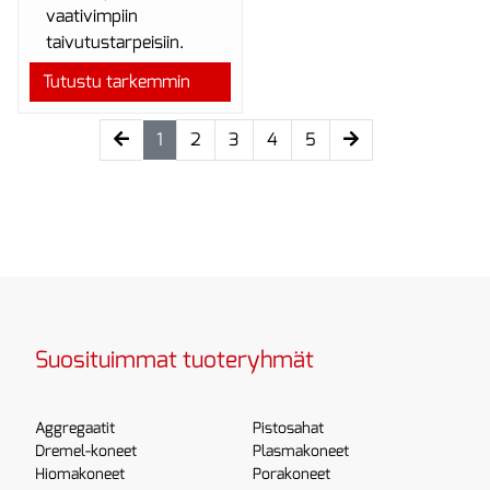
vaativimpiin
taivutustarpeisiin.
Tutustu tarkemmin
(current)
1
2
3
4
5
Suosituimmat tuoteryhmät
Aggregaatit
Pistosahat
Dremel-koneet
Plasmakoneet
Hiomakoneet
Porakoneet