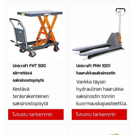
teollisuuskäyttöön.
Unicraft FHT 500
Unicraft PHH 1001
siirrettävä
haarukkasaksinostin
saksinostopöytä
Vankka täysin
Kestävä
hydraulinen haarukka-
teräsrakenteinen
saksinostin tonnin
saksinostopöytä
kuormauskapasiteetilla.
huikealla 500 kg
Tutustu tarkemmin
Tutustu tarkemmin
kuormauskapasiteetilla.