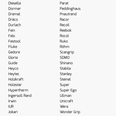
Diesella
Parat
Dormer
Peddinghaus
Dremel
Pneutrend
Dräco
Racor
Durlach
Recoil
Fein
Reebok
Felo
Rocol
Festool
Ruko
Fluke
Röhm
Gedore
Scangrip
Gloria
SDMO
Guide
Shinano
Heyco
Stabila
Heytec
Stanley
Holzkraft
Steinel
Holzstar
Super
Hypertherm
Super Ego
Ingersoll Rand
Ullman
Irwin
Unicraft
IUR
Wera
Jokari
Wonder Grip