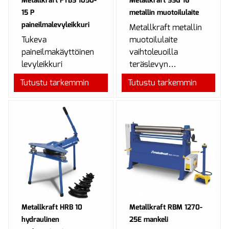
Metallkraft FTBS 1050-
Metallkraft SSG 16
15 P
metallin muotoilulaite
paineilmalevyleikkuri
Metallkraft metallin
Tukeva
muotoilulaite
paineilmakäyttöinen
vaihtoleuoilla
levyleikkuri
teräslevyn
jalkapolkimella.
puristukseen ja
Tutustu tarkemmin
Tutustu tarkemmin
Tehdastilaustuote,
levitykseen.
tilausaika 2-3 viikkoa.
Tehdastilaustuote,
tilausaika ...
Metallkraft HRB 10
Metallkraft RBM 1270-
hydraulinen
25E mankeli