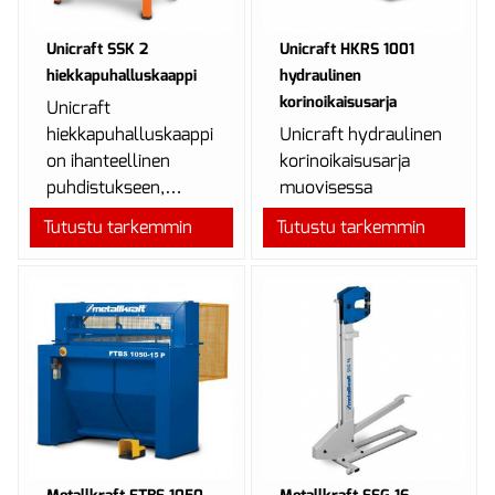
Unicraft SSK 2
Unicraft HKRS 1001
hiekkapuhalluskaappi
hydraulinen
korinoikaisusarja
Unicraft
hiekkapuhalluskaappi
Unicraft hydraulinen
on ihanteellinen
korinoikaisusarja
puhdistukseen,
muovisessa
ruosteen tai maalin
salkussa.
Tutustu tarkemmin
Tutustu tarkemmin
poistoon.