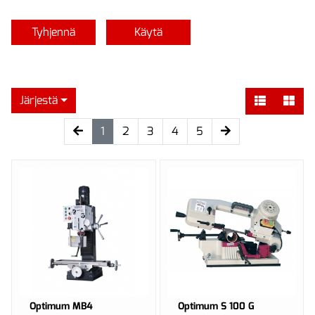
Tyhjennä
Käytä
Järjestä
(current)
1
2
3
4
5
Optimum MB4
Optimum S 100 G