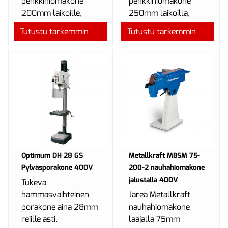
penkkihiomakone
penkkihiomakone
200mm laikoille,
250mm laikoilla,
laatutuote
laatutuote
Tutustu tarkemmin
Tutustu tarkemmin
ammattilaisille ja
ammattilaisille ja
teollisuuteen.
teollisuuteen.
Optimum DH 28 GS
Metallkraft MBSM 75-
Pylväsporakone 400V
200-2 nauhahiomakone
jalustalla 400V
Tukeva
hammasvaihteinen
Järeä Metallkraft
porakone aina 28mm
nauhahiomakone
reiille asti.
laajalla 75mm