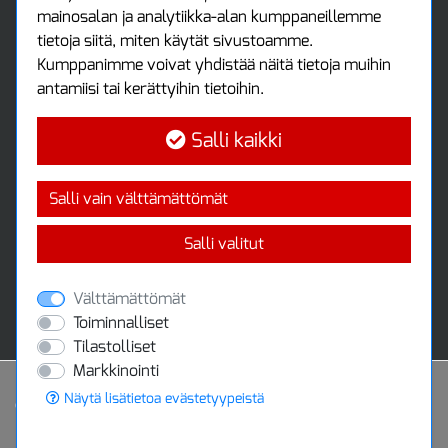
mainosalan ja analytiikka-alan kumppaneillemme
Ota yhteyttä
tietoja siitä, miten käytät sivustoamme.
Protools Oy
Kumppanimme voivat yhdistää näitä tietoja muihin
antamiisi tai kerättyihin tietoihin.
Tuottajankatu 13
04440 Järvenpää
Salli kaikki
Puh: (09) 7515 4700
info@protools.fi
Uutiskirje
Salli vain välttämättömät
Tilaa maksuton uutiskirjeemme
Salli valitut
Välttämättömät
Toiminnalliset
Tilastolliset
Markkinointi
Näytä lisätietoa evästetyypeistä
Powered by
© 2020 Protools Oy