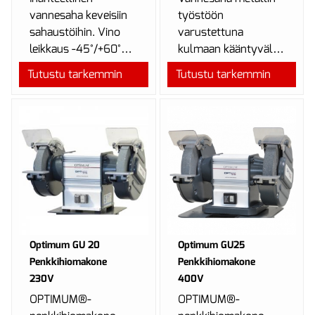
vannesaha keveisiin
työstöön
sahaustöihin. Vino
varustettuna
leikkaus -45°/+60°
kulmaan kääntyvällä
kääntyvän
sahakaarella ja
Tutustu tarkemmin
Tutustu tarkemmin
sahakaaren ansiosta.
kahdella
teränopeudella.
Optimum GU 20
Optimum GU25
Penkkihiomakone
Penkkihiomakone
230V
400V
OPTIMUM®-
OPTIMUM®-