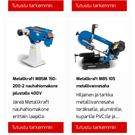
leveällä hioma-
Tutustu tarkemmin
Tutustu tarkemmin
alueella
teollisuuskäyttöön.
Metallkraft MBSM 150-
Metallkraft MBS 105
200-2 nauhahiomakone
metallivannesaha
jalustalla 400V
Hiljainen ja tarkka
Järeä Metallkraft
metallivannesaha
nauhahiomakone
teräkselle, alumiinille,
erittäin laajalla
kuparille PVC:lle ja
150mm leveällä
teflonille.
Tutustu tarkemmin
Tutustu tarkemmin
hioma-alueella