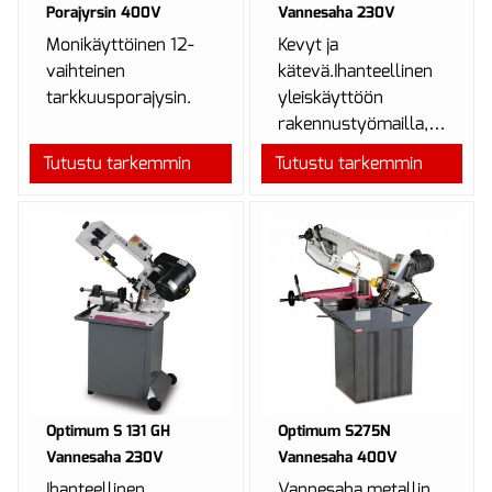
Porajyrsin 400V
Vannesaha 230V
Monikäyttöinen 12-
Kevyt ja
vaihteinen
kätevä.Ihanteellinen
tarkkuusporajysin.
yleiskäyttöön
rakennustyömailla,
asennuksessa,
Tutustu tarkemmin
Tutustu tarkemmin
autojen huolto- ja
varaosapalvelussa,
työpa...
Optimum S 131 GH
Optimum S275N
Vannesaha 230V
Vannesaha 400V
Ihanteellinen
Vannesaha metallin