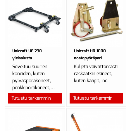
Unicraft UF 230
Unicraft HR 1000
yleisalusta
nostopyöräpari
Soveltuu suurien
Kuljeta vaivattomasti
koneiden, kuten
raskaatkin esineet,
pylväsporakoneet,
kuten kaapit, jne.
penkkiporakoneet,
penkkihiomakoneet,
Tutustu tarkemmin
Tutustu tarkemmin
vaivattomaan
siirtoon aina 230 k...