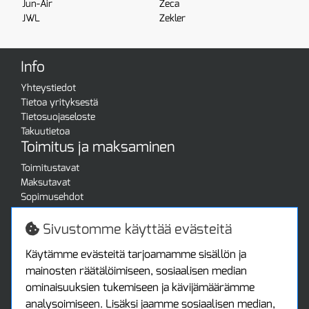
Jun-Air
Zeca
JWL
Zekler
Info
Yhteystiedot
Tietoa yrityksestä
Tietosuojaseloste
Takuutietoa
Toimitus ja maksaminen
Toimitustavat
Maksutavat
Sopimusehdot
Turvallista ostamista
Jälleenmyyjille
Sivustomme käyttää evästeitä
Tax free / verovapaa myynti
Asiakastilini
Käytämme evästeitä tarjoamamme sisällön ja
mainosten räätälöimiseen, sosiaalisen median
Asiakastili
ominaisuuksien tukemiseen ja kävijämäärämme
Luo tili
analysoimiseen. Lisäksi jaamme sosiaalisen median,
Kirjaudu sisään