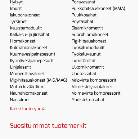
Hylsyt
Poravasarat
Imurit
Puikkohitsauskoneet (MMA)
Iskuporakoneet
Puukkosahat
Jyrsimet
Pöytäsahat
Kalustemoduulit
Sisämikrometrit
Katkaisu- ja jiirisahat
Suorahiomakoneet
Hiomakoneet
Tig-hitsauskoneet
Kulmahiomakoneet
Työkalumoduulit
Kuumavesipainepesurit
Työkaluvaunut
Kylmävesipainepesurit
Työntömitat
Linjalaserit
Ulkomikrometrit
Momenttiavaimet
Upotussahat
Mig-hitsauskoneet (MIG/MAG)
Valovirta kompressorit
Mutterinvääntimet
Viimeistelynaulaimet
Nauhahiomakoneet
Voimavirta kompressorit
Naulaimet
Yhdistelmäsahat
Kaikki tuoteryhmät
Suosituimmat tuotemerkit