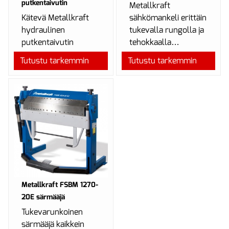
putkentaivutin
Metallkraft
Kätevä Metallkraft
sähkömankeli erittäin
hydraulinen
tukevalla rungolla ja
putkentaivutin
tehokkaalla
erilaisten kupari- ja
moottorilla.
Tutustu tarkemmin
Tutustu tarkemmin
komposiittiputkien
Tehdastilaustuote,
taivutukseen.
tilausaika 2-3 viikk...
Metallkraft FSBM 1270-
20E särmääjä
Tukevarunkoinen
särmääjä kaikkein