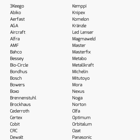
3Keego
Kemppi
Abiko
Knipex
Aerfast
Komelon
AGA
Kränzle
Aircraft
Led Lenser
Alfra
Magmaweld
AMF
Master
Bahco
Masterfix
Bessey
Metabo
Bio-Circle
Metallkraft
Bondhus
Michelin
Bosch
Mitutoyo
Bowers
Mora
Boxo
Nexus
Brennenstuhl
Noga
Brockhaus
Norton
Cederroth
Olfa
Certex
Optimum
Cobit
Orbitalum
CRC
Ozat
Dewalt
Panasonic