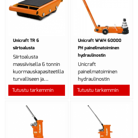
Unicraft TR 6
Unicraft WWH 60000
siirtoalusta
PH paineilmatoiminen
hydraulinostin
Siirtoalusta
massiivisella 6 tonnin
Unicraft
kuormauskapasiteetilla
paineilmatoiminen
turvalliseen ja
hydraulinostin
helppoon kuljetukseen.
hallittuihin,
Tutustu tarkemmin
Tutustu tarkemmin
turvallisiin nostoihin
ja laskuihin, jopa 60 t
nostokapasiteetil...