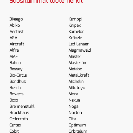
Suosituimmat tuotemerkit
3Keego
Kemppi
Abiko
Knipex
Aerfast
Komelon
AGA
Kränzle
Aircraft
Led Lenser
Alfra
Magmaweld
AMF
Master
Bahco
Masterfix
Bessey
Metabo
Bio-Circle
Metallkraft
Bondhus
Michelin
Bosch
Mitutoyo
Bowers
Mora
Boxo
Nexus
Brennenstuhl
Noga
Brockhaus
Norton
Cederroth
Olfa
Certex
Optimum
Cobit
Orbitalum