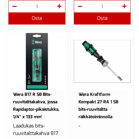
iskuhuippujen
vaimentamiseen,
Osta
Osta
pidin pitää myö...
Wera 817 R SB Bits-
Wera Kraftform
ruuvitalttakahva, jossa
Kompakt 27 RA 1 SB
Rapidaptor-pikaistukka,
bits-ruuvitaltta
1/4'' x 133 mm'
räikkätoiminnolla
Laadukas bits-
-
ruuvitalttakahva 817