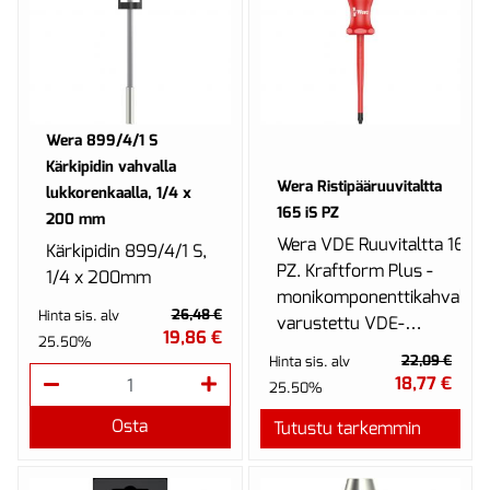
Wera 899/4/1 S
Kärkipidin vahvalla
Wera Ristipääruuvitaltta
lukkorenkaalla, 1/4 x
165 iS PZ
200 mm
Wera VDE Ruuvitaltta 165
Kärkipidin 899/4/1 S,
PZ. Kraftform Plus -
1/4 x 200mm
monikomponenttikahvalla
lukkorengas.
26,48 €
Hinta sis. alv
varustettu VDE-
Kärkipidin, joka sopii
19,86 €
25.50%
ruuvitaltta nopeaan ja
sellaisten bits-
22,09 €
Hinta sis. alv
miellyttävään...
kärkien
18,77 €
25.50%
kiinnittämiseen, joissa
Osta
Tutustu tarkemmin
on...