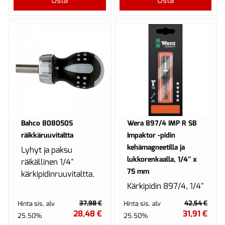
Osta
Osta
lukkorenkaalla ja
magnee...
Bahco 808050S
Wera 897/4 IMP R SB
räikkäruuvitaltta
Impaktor -pidin
kehämagneetilla ja
Lyhyt ja paksu
lukkorenkaalla, 1/4'' x
räikällinen 1/4"
75 mm
kärkipidinruuvitaltta.
Kärkipidin 897/4, 1/4"
x 75 mm IMP R SB.
37,98 €
42,54 €
Hinta sis. alv
Hinta sis. alv
Impaktor-kärkipidin
28,48 €
31,91 €
25.50%
25.50%
äärimmäisten