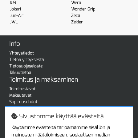
IUR
Wera
Jokari
Wonder Grip
Jun-Air
Zeca
JWL
Zekler
Info
Yhteystiedot
Tietoa yrityksestä
Tietosuojaseloste
Takuutietoa
Toimitus ja maksaminen
Toimitustavat
Maksutavat
Sopimusehdot
Turvallista ostamista
Jälleenmyyjille
Sivustomme käyttää evästeitä
Tax free / verovapaa myynti
Asiakastilini
Käytämme evästeitä tarjoamamme sisällön ja
mainosten räätälöimiseen, sosiaalisen median
Asiakastili