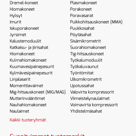
Dremel-koneet
Plasmakoneet
Hiomakoneet
Porakoneet
Hylsyt
Poravasarat
Imurit
Puikkohitsauskoneet (MMA)
Iskuporakoneet
Puukkosahat
Jyrsimet
Pöytäsahat
Kalustemoduulit
Sisämikrometrit
Katkaisu- ja jiirisahat
Suorahiomakoneet
Hiomakoneet
Tig-hitsauskoneet
Kulmahiomakoneet
Työkalumoduulit
Kuumavesipainepesurit
Työkaluvaunut
Kylmävesipainepesurit
Työntömitat
Linjalaserit
Ulkomikrometrit
Momenttiavaimet
Upotussahat
Mig-hitsauskoneet (MIG/MAG)
Valovirta kompressorit
Mutterinvääntimet
Viimeistelynaulaimet
Nauhahiomakoneet
Voimavirta kompressorit
Naulaimet
Yhdistelmäsahat
Kaikki tuoteryhmät