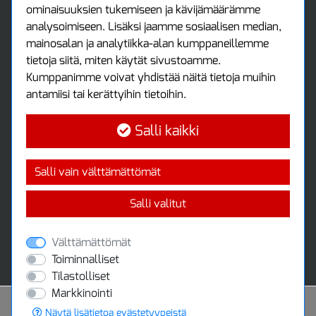
ominaisuuksien tukemiseen ja kävijämäärämme
Luo tili
analysoimiseen. Lisäksi jaamme sosiaalisen median,
Kirjaudu sisään
mainosalan ja analytiikka-alan kumppaneillemme
Ota yhteyttä
tietoja siitä, miten käytät sivustoamme.
Protools Oy
Kumppanimme voivat yhdistää näitä tietoja muihin
antamiisi tai kerättyihin tietoihin.
Tuottajankatu 13
04440 Järvenpää
Salli kaikki
Puh: (09) 7515 4700
info@protools.fi
Uutiskirje
Salli vain välttämättömät
Tilaa maksuton uutiskirjeemme
Salli valitut
Välttämättömät
Toiminnalliset
Tilastolliset
Markkinointi
Näytä lisätietoa evästetyypeistä