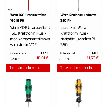
Wera 160 Uraruuvitaltta
Wera Ristipääruuvitaltta
160 iS PH
350 PH
Wera VDE Uraruuvitaltta
Laadukas Wera
160. Kraftform Plus -
Kraftform Plus -
monikomponenttikahvalla
ristipääruuvitaltta PH
varustettu VDE-
350.
ruuvitaltta nopeaan ja
Monikomponenttikahva
11,77 €
13,68 €
Hinta sis. alv
Hinta sis. alv
miellyttävään...
takaa miellyttävän
10,01 €
11,63 €
25.50%
25.50%
ergonomisen
Tutustu tarkemmin
Tutustu tarkemmin
työskentel...