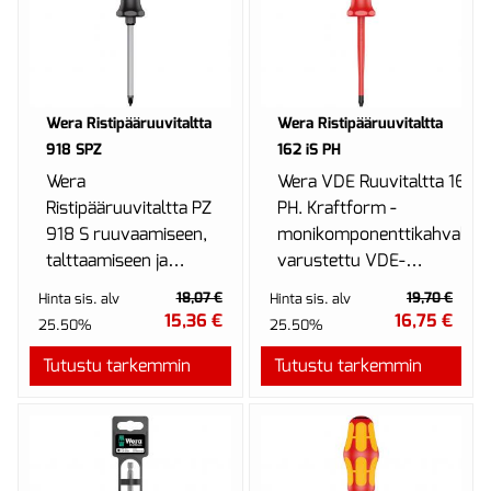
Wera Ristipääruuvitaltta
Wera Ristipääruuvitaltta
918 SPZ
162 iS PH
Wera
Wera VDE Ruuvitaltta 162
Ristipääruuvitaltta PZ
PH. Kraftform -
918 S ruuvaamiseen,
monikomponenttikahvalla
talttaamiseen ja
varustettu VDE-
tiukasti kiinni olevien
ruuvitaltta nopeaan ja
18,07 €
19,70 €
Hinta sis. alv
Hinta sis. alv
ruuvien
miellyttävään työs...
15,36 €
16,75 €
25.50%
25.50%
irrottamiseen.
Tutustu tarkemmin
Kraftfor...
Tutustu tarkemmin