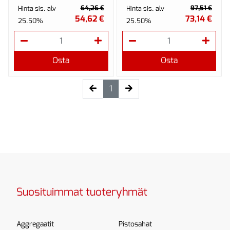
R, 1/4" x 133 mm SB.
64,26 €
97,51 €
Hinta sis. alv
Hinta sis. alv
Kahvaan upotettava
54,62 €
73,14 €
25.50%
25.50%
bajonettiterä ja
pikaistukka
mahdollistavat n...
Osta
Osta
(current)
1
Suosituimmat tuoteryhmät
Aggregaatit
Pistosahat