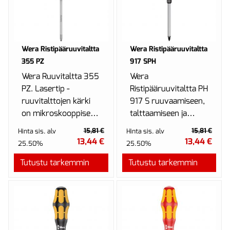
Wera Ristipääruuvitaltta
Wera Ristipääruuvitaltta
355 PZ
917 SPH
Wera Ruuvitaltta 355
Wera
PZ. Lasertip -
Ristipääruuvitaltta PH
ruuvitalttojen kärki
917 S ruuvaamiseen,
on mikroskooppisesti
talttaamiseen ja
karhennettu
tiukasti kiinni olevien
15,81 €
15,81 €
Hinta sis. alv
Hinta sis. alv
lasersäteellä ja
ruuvien
13,44 €
13,44 €
25.50%
25.50%
karkea pinta p...
irrottamiseen.
Tutustu tarkemmin
Tutustu tarkemmin
Kraftfor...