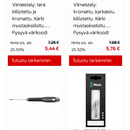
Viimeistely: terä
Viimeistely:
kiillotettu ja
kromattu, karkaistu,
kromattu. Kärki
kiillotettu. Kärki
mustaoksidoitu.
mustaoksidoitu.
Pysyvä värikoodi
Pysyvä värikoodi
kahvan molemmissa
kahvan molemmissa
7,25 €
7,68 €
Hinta sis. alv
Hinta sis. alv
päissä. Materia...
päissä.Mater...
5,44 €
5,76 €
25.50%
25.50%
Tutustu tarkemmin
Tutustu tarkemmin