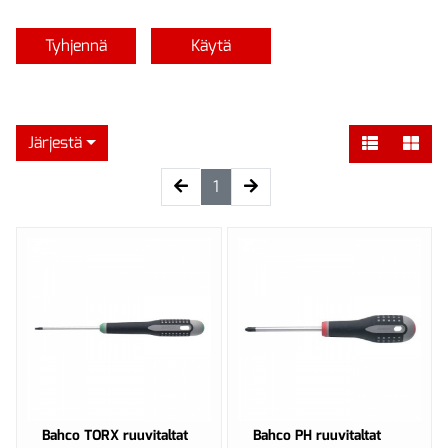
Tyhjennä
Käytä
Järjestä
(current)
1
Bahco TORX ruuvitaltat
Bahco PH ruuvitaltat