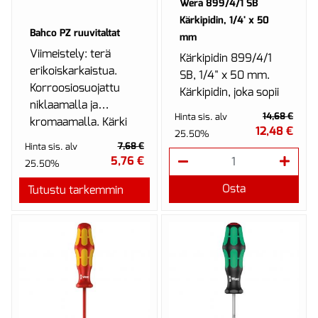
Wera 899/4/1 SB
Kärkipidin, 1/4' x 50
Bahco PZ ruuvitaltat
mm
Viimeistely: terä
Kärkipidin 899/4/1
erikoiskarkaistua.
SB, 1/4" x 50 mm.
Korroosiosuojattu
Kärkipidin, joka sopii
niklaamalla ja
sellaisten bits-
14,68 €
Hinta sis. alv
kromaamalla. Kärki
kärkien
12,48 €
25.50%
mustaoksidoitu.
kiinnittämiseen, joissa
7,68 €
Hinta sis. alv
Pysyvä värikood...
on 1/4" kuus...
5,76 €
25.50%
Osta
Tutustu tarkemmin