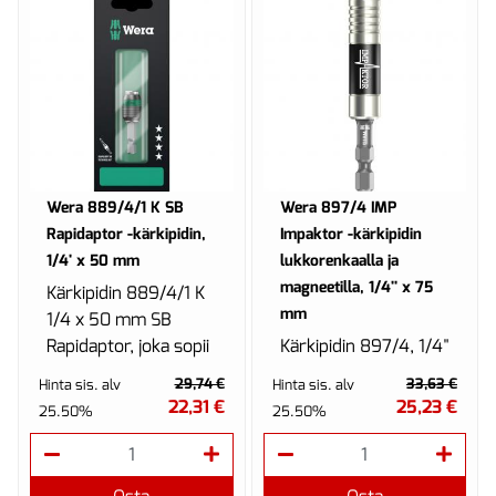
Wera 889/4/1 K SB
Wera 897/4 IMP
Rapidaptor -kärkipidin,
Impaktor -kärkipidin
1/4' x 50 mm
lukkorenkaalla ja
magneetilla, 1/4'' x 75
Kärkipidin 889/4/1 K
mm
1/4 x 50 mm SB
Rapidaptor, joka sopii
Kärkipidin 897/4, 1/4"
sellaisten bits-
x 75 mm IMP.
29,74 €
33,63 €
Hinta sis. alv
Hinta sis. alv
kärkien
Ruostumattomasta
22,31 €
25,23 €
25.50%
25.50%
kiinnittämiseen, joissa
teräksestä
on 1/4" kuusi...
valmistettu
Impaktor-kärkipidin