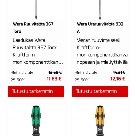
Wera Ruuvitaltta 367
Wera Uraruuvitaltta 932
Torx
A
Laadukas Wera
Weran ruuvimeisseli
Ruuvitaltta 367 Torx.
Kraftform-
Kraftform -
monikomponenttikahvalla
monikomponenttikahva
nopeaan ja miellyttävään
nopeaan ja
ruuvaamiseen,
13,68 €
14,31 €
Hinta sis. alv
Hinta sis. alv
miellyttävään
talttaamiseen ja tiukasti
11,63 €
12,16 €
25.50%
25.50%
työskentelyyn.Wera
k...
Tutustu tarkemmin
Black ...
Tutustu tarkemmin