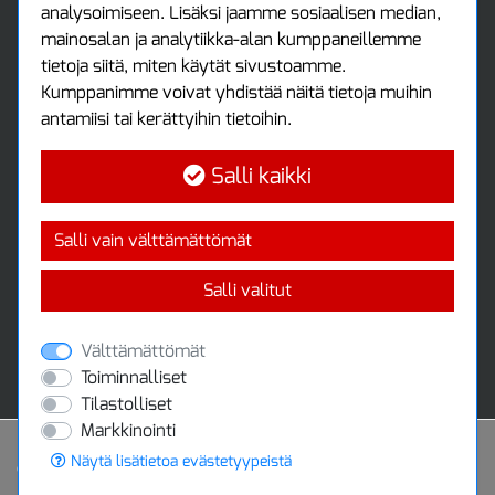
analysoimiseen. Lisäksi jaamme sosiaalisen median,
Kirjaudu sisään
mainosalan ja analytiikka-alan kumppaneillemme
Ota yhteyttä
tietoja siitä, miten käytät sivustoamme.
Protools Oy
Kumppanimme voivat yhdistää näitä tietoja muihin
antamiisi tai kerättyihin tietoihin.
Tuottajankatu 13
04440 Järvenpää
Salli kaikki
Puh: (09) 7515 4700
info@protools.fi
Uutiskirje
Salli vain välttämättömät
Tilaa maksuton uutiskirjeemme
Salli valitut
Välttämättömät
Toiminnalliset
Tilastolliset
Markkinointi
Näytä lisätietoa evästetyypeistä
Powered by
© 2020 Protools Oy