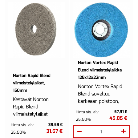
Norton Vortex Rapid
Blend viimeistelylaikka
Norton Rapid Blend
125x12x22mm
viimeistelylaikat,
Norton Vortex Rapid
150mm
Blend soveltuu
Kestävät Norton
karkeaan poistoon,
Rapid Blend
välihiontaan ja
57,31 €
Hinta sis. alv
viimeistelylaikat
viimeistelyyn.
45,85 €
25.50%
kolmella eri
39,59 €
Hinta sis. alv
paksuudella.
31,67 €
25.50%