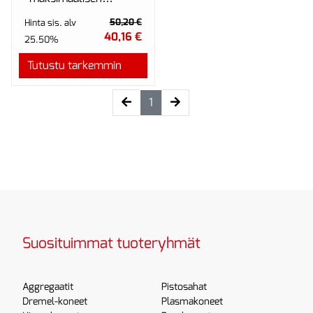
produktiivisuuden ja
50,20 €
Hinta sis. alv
minimoi häiriöajat.
40,16 €
25.50%
Tutustu tarkemmin
(current)
1
Suosituimmat tuoteryhmät
Aggregaatit
Pistosahat
Dremel-koneet
Plasmakoneet