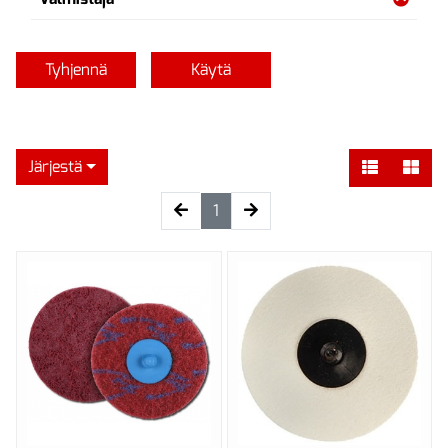
Tyhjennä
Käytä
Järjestä
(current)
1