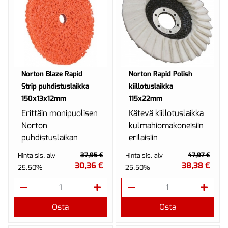
Norton Blaze Rapid
Norton Rapid Polish
Strip puhdistuslaikka
kiillotuslaikka
150x13x12mm
115x22mm
Erittäin monipuolisen
Kätevä kiillotuslaikka
Norton
kulmahiomakoneisiin
puhdistuslaikan
erilaisiin
ansiosta useampi
kiilloitustöihin.
37,95 €
47,97 €
Hinta sis. alv
Hinta sis. alv
hiontavaihe (karkea
30,36 €
38,38 €
25.50%
25.50%
poisto, välihionta,
viimeistely jne.) ...
Osta
Osta