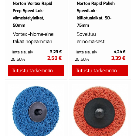
Norton Vortex Rapid
Norton Rapid Polish
Prep Speed Lok-
SpeedLok-
viimeistelylaikat,
kiillotuslaikat, 50-
50mm
75mm
Vortex -hioma-aine
Soveltuu
takaa nopeamman
erinomaisesti
työskentelyn ja
erilaisiin metalleihin
3,23 €
4,24 €
Hinta sis. alv
Hinta sis. alv
pidemmän käyttöiän,
kuten ruostumaton
2,58 €
3,39 €
25.50%
25.50%
mikä vähentää
teräs ja alumiini.
Tutustu tarkemmin
laikkojen vaihtoa ja
Tutustu tarkemmin
käytettyjen la...