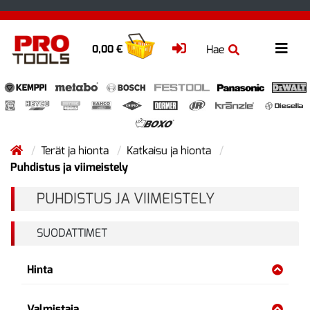
Hae
0,00 €
Terät ja hionta
Katkaisu ja hionta
Puhdistus ja viimeistely
PUHDISTUS JA VIIMEISTELY
SUODATTIMET
Hinta
Valmistaja