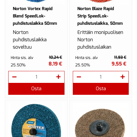
Norton Vortex Rapid
Norton Blaze Rapid
Blend SpeedLok-
Strip SpeedLok-
puhdistuslaikka 50mm
puhdistuslaikka, 50mm
Norton
Erittäin monipuolisen
puhdistuslaikka
Norton
soveltuu
puhdistuslaikan
erinomaisesti
ansiosta useampi
10,24 €
11,93 €
Hinta sis. alv
Hinta sis. alv
pehmeisiin
hiontavaihe (karkea
8,19 €
9,55 €
25.50%
25.50%
metalleihin, kuten
poisto, välihionta,
alumiini ja messinki.
viimeistely jne.) ...
Osta
Osta