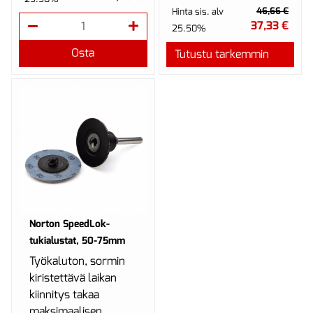
ovat kuperia. Näin
46,66 €
Hinta sis. alv
ollen niitä voidaan
37,33 €
25.50%
hyödyntää paremmin
Osta
Tutustu tarkemmin
ja työstöä...
Norton SpeedLok-
tukialustat, 50-75mm
Työkaluton, sormin
kiristettävä laikan
kiinnitys takaa
maksimaalisen