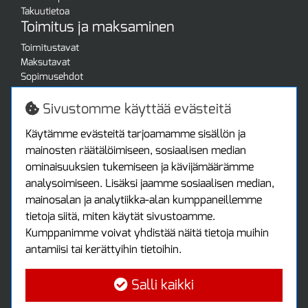
Takuutietoa
Toimitus ja maksaminen
Toimitustavat
Maksutavat
Sopimusehdot
Turvallista ostamista
Jälleenmyyjille
Sivustomme käyttää evästeitä
Tax free / verovapaa myynti
Asiakastilini
Käytämme evästeitä tarjoamamme sisällön ja
mainosten räätälöimiseen, sosiaalisen median
Asiakastili
ominaisuuksien tukemiseen ja kävijämäärämme
Luo tili
analysoimiseen. Lisäksi jaamme sosiaalisen median,
Kirjaudu sisään
mainosalan ja analytiikka-alan kumppaneillemme
Ota yhteyttä
tietoja siitä, miten käytät sivustoamme.
Protools Oy
Kumppanimme voivat yhdistää näitä tietoja muihin
antamiisi tai kerättyihin tietoihin.
Tuottajankatu 13
04440 Järvenpää
Salli kaikki
Puh: (09) 7515 4700