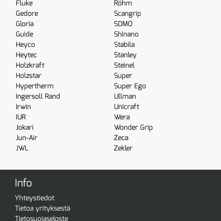
Fluke
Röhm
Gedore
Scangrip
Gloria
SDMO
Guide
Shinano
Heyco
Stabila
Heytec
Stanley
Holzkraft
Steinel
Holzstar
Super
Hypertherm
Super Ego
Ingersoll Rand
Ullman
Irwin
Unicraft
IUR
Wera
Jokari
Wonder Grip
Jun-Air
Zeca
JWL
Zekler
Info
Yhteystiedot
Tietoa yrityksestä
Tietosuojaseloste