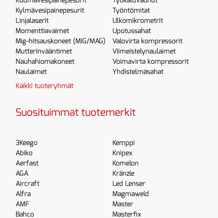
Kuumavesipainepesurit
Työkaluvaunut
Kylmävesipainepesurit
Työntömitat
Linjalaserit
Ulkomikrometrit
Momenttiavaimet
Upotussahat
Mig-hitsauskoneet (MIG/MAG)
Valovirta kompressorit
Mutterinvääntimet
Viimeistelynaulaimet
Nauhahiomakoneet
Voimavirta kompressorit
Naulaimet
Yhdistelmäsahat
Kaikki tuoteryhmät
Suosituimmat tuotemerkit
3Keego
Kemppi
Abiko
Knipex
Aerfast
Komelon
AGA
Kränzle
Aircraft
Led Lenser
Alfra
Magmaweld
AMF
Master
Bahco
Masterfix