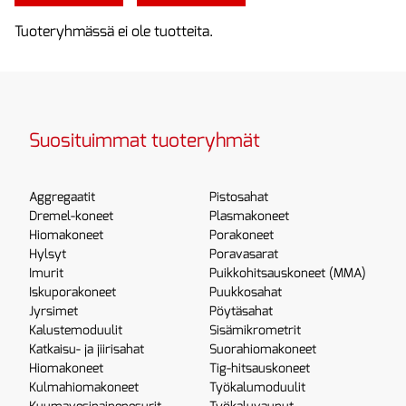
Tuoteryhmässä ei ole tuotteita.
Suosituimmat tuoteryhmät
Aggregaatit
Pistosahat
Dremel-koneet
Plasmakoneet
Hiomakoneet
Porakoneet
Hylsyt
Poravasarat
Imurit
Puikkohitsauskoneet (MMA)
Iskuporakoneet
Puukkosahat
Jyrsimet
Pöytäsahat
Kalustemoduulit
Sisämikrometrit
Katkaisu- ja jiirisahat
Suorahiomakoneet
Hiomakoneet
Tig-hitsauskoneet
Kulmahiomakoneet
Työkalumoduulit