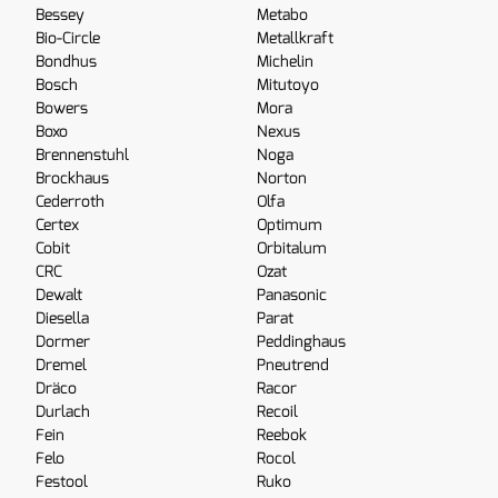
Bessey
Metabo
Bio-Circle
Metallkraft
Bondhus
Michelin
Bosch
Mitutoyo
Bowers
Mora
Boxo
Nexus
Brennenstuhl
Noga
Brockhaus
Norton
Cederroth
Olfa
Certex
Optimum
Cobit
Orbitalum
CRC
Ozat
Dewalt
Panasonic
Diesella
Parat
Dormer
Peddinghaus
Dremel
Pneutrend
Dräco
Racor
Durlach
Recoil
Fein
Reebok
Felo
Rocol
Festool
Ruko