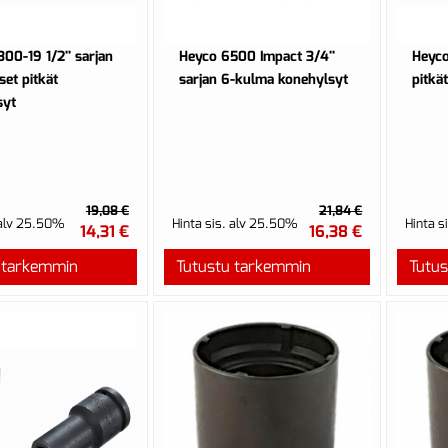
00-19 1/2'' sarjan
Heyco 6500 Impact 3/4''
Heyco
et pitkät
sarjan 6-kulma konehylsyt
pitkä
syt
19,08 €
21,84 €
 alv 25.50%
Hinta sis. alv 25.50%
Hinta s
14,31 €
16,38 €
 tarkemmin
Tutustu tarkemmin
Tutu