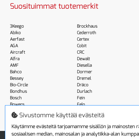
Suosituimmat tuotemerkit
3Keego
Brockhaus
Abiko
Cederroth
Aerfast
Certex
AGA
Cobit
Aircraft
CRC
Alfra
Dewalt
AMF
Diesella
Bahco
Dormer
Bessey
Dremel
Bio-Circle
Dräco
Bondhus
Durlach
Bosch
Fein
Bowers
Felo
Boxo
Festool
Sivustomme käyttää evästeitä
Brennenstuhl
Fluke
Käytämme evästeitä tarjoamamme sisällön ja mainosten rä
sosiaalisen median, mainosalan ja analytiikka-alan kumppa