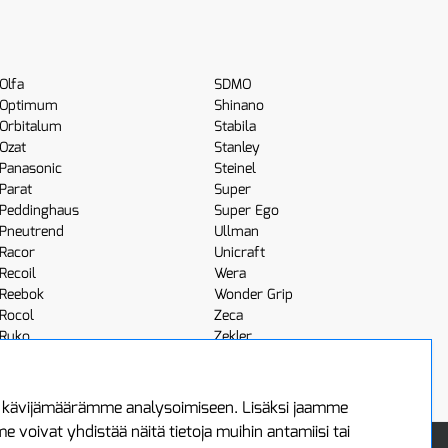
Olfa
SDMO
Optimum
Shinano
Orbitalum
Stabila
Ozat
Stanley
Panasonic
Steinel
Parat
Super
Peddinghaus
Super Ego
Pneutrend
Ullman
Racor
Unicraft
Recoil
Wera
Reebok
Wonder Grip
Rocol
Zeca
Ruko
Zekler
Röhm
Scangrip
a kävijämäärämme analysoimiseen. Lisäksi jaamme
voivat yhdistää näitä tietoja muihin antamiisi tai