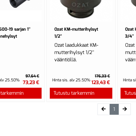
00-19 sarjan 1''
Ozat KM-mutterihylsyt
Ozat 
onehylsyt
1/2"
3/4"
Ozat laadukkaat KM-
Ozat
mutterihylsyt 1/2''
mutte
vääntiöllä.
väänt
97,64 €
176,33 €
 alv 25.50%
Hinta sis. alv 25.50%
Hinta s
73,23 €
123,43 €
 tarkemmin
Tutustu tarkemmin
Tutu
(current)
1