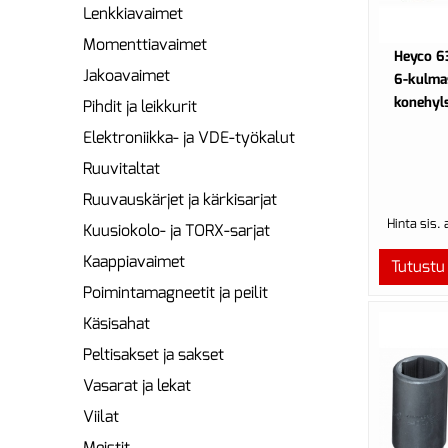
Lenkkiavaimet
Momenttiavaimet
Heyco 63
Jakoavaimet
6-kulmas
konehyl
Pihdit ja leikkurit
Elektroniikka- ja VDE-työkalut
Ruuvitaltat
Ruuvauskärjet ja kärkisarjat
Hinta sis.
Kuusiokolo- ja TORX-sarjat
Kaappiavaimet
Tutustu
Poimintamagneetit ja peilit
Käsisahat
Peltisakset ja sakset
Vasarat ja lekat
Viilat
Meistit