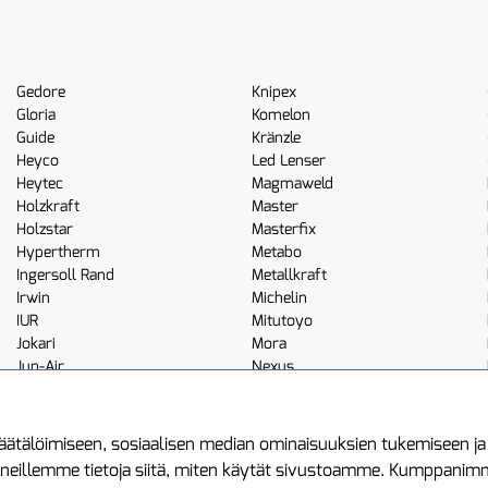
Gedore
Knipex
Gloria
Komelon
Guide
Kränzle
Heyco
Led Lenser
Heytec
Magmaweld
Holzkraft
Master
Holzstar
Masterfix
Hypertherm
Metabo
Ingersoll Rand
Metallkraft
Irwin
Michelin
IUR
Mitutoyo
Jokari
Mora
Jun-Air
Nexus
JWL
Noga
Kemppi
Norton
ätälöimiseen, sosiaalisen median ominaisuuksien tukemiseen j
neillemme tietoja siitä, miten käytät sivustoamme. Kumppanimme 