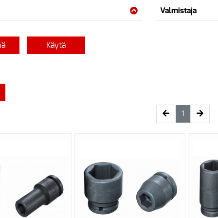
Valmistaja
nä
Käytä
(current)
1