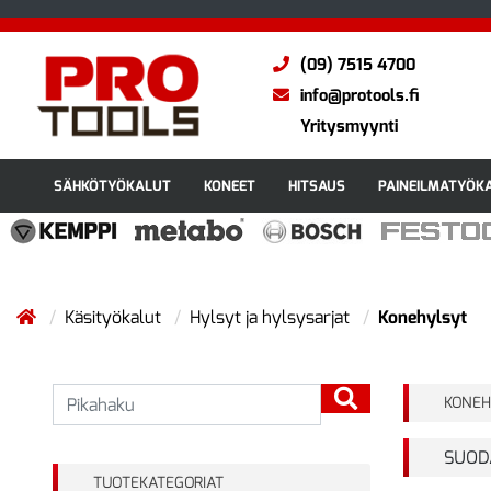
(09) 7515 4700
info@protools.fi
Yritysmyynti
SÄHKÖTYÖKALUT
KONEET
HITSAUS
PAINEILMATYÖK
Käsityökalut
Hylsyt ja hylsysarjat
Konehylsyt
KONEH
SUOD
TUOTEKATEGORIAT