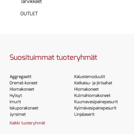
Tarvikkeet
OUTLET
Suosituimmat tuoteryhmät
Aggregaatit
Kalustemoduulit
Dremel-koneet
Katkaisu- ja jiirisahat
Hiomakoneet
Hiomakoneet
Hylsyt
Kulmahiomakoneet
Imurit
Kuumavesipainepesurit
Iskuporakoneet
Kylmävesipainepesurit
Jyrsimet
Linjalaserit
Kaikki tuoteryhmät