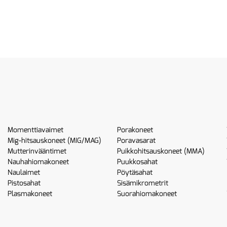
Momenttiavaimet
Porakoneet
Mig-hitsauskoneet (MIG/MAG)
Poravasarat
Mutterinvääntimet
Puikkohitsauskoneet (MMA)
Nauhahiomakoneet
Puukkosahat
Naulaimet
Pöytäsahat
Pistosahat
Sisämikrometrit
Plasmakoneet
Suorahiomakoneet