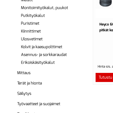
Monitoimityökalut, puukot
Putkityökalut
Puristimet
Heyco 66
pitkät k
Kiinnittimet
Ulosvetimet
Kolvit ja kaasupolttimet
Asennus- ja sorkkaraudat
Erikoiskäsityökalut
Hinta sis.
Mittaus
Tutustu
Terät ja hionta
Säilytys
Työvaatteet ja suojaimet