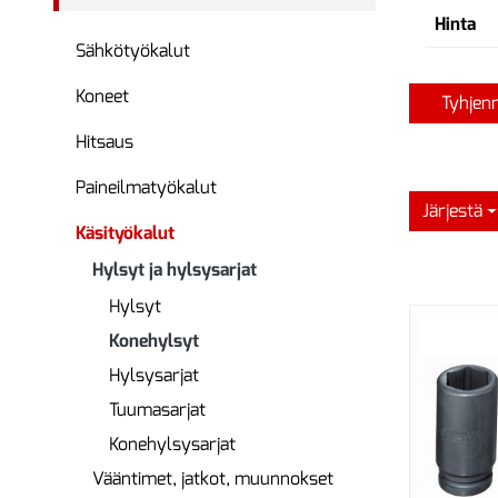
Hinta
Sähkötyökalut
Koneet
Tyhjen
Hitsaus
Paineilmatyökalut
Järjestä
Käsityökalut
Hylsyt ja hylsysarjat
Hylsyt
Konehylsyt
Hylsysarjat
Tuumasarjat
Konehylsysarjat
Vääntimet, jatkot, muunnokset