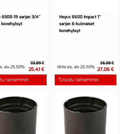
 6500-19 sarjan 3/4''
Heyco 6600 Impact 1''
t konehylsyt
sarjan 6-kulmaiset
konehylsyt
33,89 €
36,08 €
is. alv 25.50%
Hinta sis. alv 25.50%
25,41 €
27,06 €
stu tarkemmin
Tutustu tarkemmin