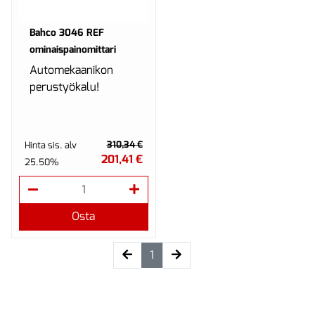
Bahco 3046 REF
ominaispainomittari
Automekaanikon
perustyökalu!
310,34 €
Hinta sis. alv
201,41 €
25.50%
Osta
(current)
1