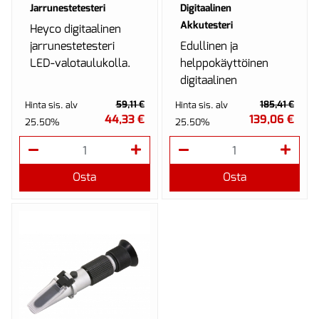
Jarrunestetesteri
Digitaalinen
Akkutesteri
Heyco digitaalinen
jarrunestetesteri
Edullinen ja
LED-valotaulukolla.
helppokäyttöinen
digitaalinen
akkutesteri.
59,11 €
185,41 €
Hinta sis. alv
Hinta sis. alv
44,33 €
139,06 €
25.50%
25.50%
Osta
Osta