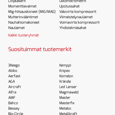
Linjalaserit
Ulkomikrometrit
Momenttiavaimet
Upotussahat
Mig-hitsauskoneet (MIG/MAG)
Valovirta kompressorit
Mutterinvääntimet
Viimeistelynaulaimet
Nauhahiomakoneet
Voimavirta kompressorit
Naulaimet
Yhdistelmäsahat
Kaikki tuoteryhmät
Suosituimmat tuotemerkit
3Keego
Kemppi
Abiko
Knipex
Aerfast
Komelon
AGA
Kränzle
Aircraft
Led Lenser
Alfra
Magmaweld
AMF
Master
Bahco
Masterfix
Bessey
Metabo
Bio-Circle
Metallkraft