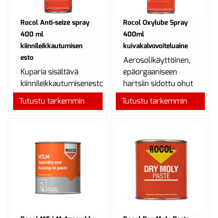
Rocol Anti-seize spray
Rocol Oxylube Spray
400 ml
400ml
kiinnileikkautumisen
kuivakalvovoiteluaine
esto
Aerosolikäyttöinen,
Kuparia sisältävä
epäorgaaniseen
kiinnileikkautumisenestoaerosoli.
hartsiin sidottu ohut
ja nopeasti kuivuva
Tutustu tarkemmin
Tutustu tarkemmin
MoS2 -kalvo.