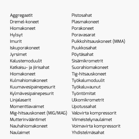
Aggregaatit
Pistosahat
Dremel-koneet
Plasmakoneet
Hiomakoneet
Porakoneet
Hylsyt
Poravasarat
Imurit
Puikkohitsauskoneet (MMA)
Iskuporakoneet
Puukkosahat
Jyrsimet
Pöytäsahat
Kalustemoduulit
Sisämikrometrit
Katkaisu- ja jiirisahat
Suorahiomakoneet
Hiomakoneet
Tig-hitsauskoneet
Kulmahiomakoneet
Työkalumoduulit
Kuumavesipainepesurit
Työkaluvaunut
Kylmävesipainepesurit
Työntömitat
Linjalaserit
Ulkomikrometrit
Momenttiavaimet
Upotussahat
Mig-hitsauskoneet (MIG/MAG)
Valovirta kompressorit
Mutterinvääntimet
Viimeistelynaulaimet
Nauhahiomakoneet
Voimavirta kompressorit
Naulaimet
Yhdistelmäsahat