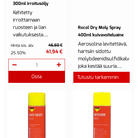
300ml irroitusöljy
Kehitetty
irroittamaan
ruosteen ja lian
Rocol Dry Moly Spray
vaikutuksesta
400ml kuivavoiteluaine
kiinnijuuttuneet osat
Aerosolina levitettävä,
46,60 €
Hinta sis. alv
sekä voitelee myös
hartsiin sidottu
41,94 €
25.50%
purkamisen aikana.
molybdeenidisulfidikalvo,
joka kestää suuria
kuormia ja korkeita
Osta
Tutustu tarkemmin
lämpötiloja.