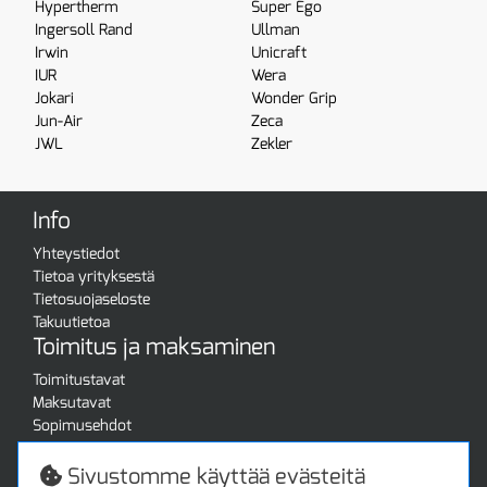
Hypertherm
Super Ego
Ingersoll Rand
Ullman
Irwin
Unicraft
IUR
Wera
Jokari
Wonder Grip
Jun-Air
Zeca
JWL
Zekler
Info
Yhteystiedot
Tietoa yrityksestä
Tietosuojaseloste
Takuutietoa
Toimitus ja maksaminen
Toimitustavat
Maksutavat
Sopimusehdot
Turvallista ostamista
Jälleenmyyjille
Sivustomme käyttää evästeitä