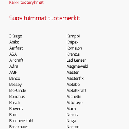
Kaikki tuoteryhmät
Suosituimmat tuotemerkit
3Keego
Kemppi
Abiko
Knipex
Aerfast
Komelon
AGA
Kränzle
Aircraft
Led Lenser
Alfra
Magmaweld
AMF
Master
Bahco
Masterfix
Bessey
Metabo
Bio-Circle
Metallkraft
Bondhus
Michelin
Bosch
Mitutoyo
Bowers
Mora
Boxo
Nexus
Brennenstuhl
Noga
Brockhaus
Norton