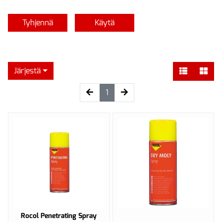
Tyhjennä
Käytä
Järjestä
(current)
1
Rocol Penetrating Spray