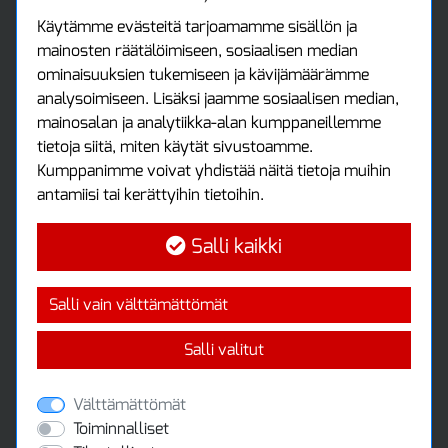
Tax free / verovapaa myynti
Asiakastilini
Käytämme evästeitä tarjoamamme sisällön ja
mainosten räätälöimiseen, sosiaalisen median
Asiakastili
ominaisuuksien tukemiseen ja kävijämäärämme
Luo tili
analysoimiseen. Lisäksi jaamme sosiaalisen median,
Kirjaudu sisään
mainosalan ja analytiikka-alan kumppaneillemme
Ota yhteyttä
tietoja siitä, miten käytät sivustoamme.
Protools Oy
Kumppanimme voivat yhdistää näitä tietoja muihin
antamiisi tai kerättyihin tietoihin.
Tuottajankatu 13
04440 Järvenpää
Salli kaikki
Puh: (09) 7515 4700
info@protools.fi
Uutiskirje
Salli vain välttämättömät
Tilaa maksuton uutiskirjeemme
Salli valitut
Välttämättömät
Toiminnalliset