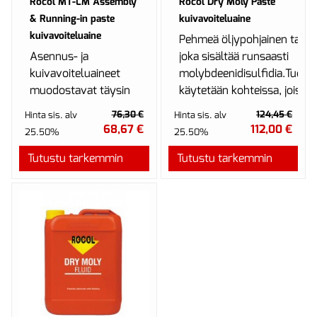
Rocol MT-LM Assembly
Rocol Dry Moly Paste
& Running-in paste
kuivavoiteluaine
kuivavoiteluaine
Pehmeä öljypohjainen tahna
Asennus- ja
joka sisältää runsaasti
kuivavoiteluaineet
molybdeenidisulfidia.Tuotte
muodostavat täysin
käytetään kohteissa, joissa
tai lähes kuivan
normaalit...
76,30 €
124,45 €
Hinta sis. alv
Hinta sis. alv
MoS2 (moly)-kalvon,
68,67 €
112,00 €
25.50%
25.50%
joka kestää
Tutustu tarkemmin
poikkeuksellisen
Tutustu tarkemmin
kork...