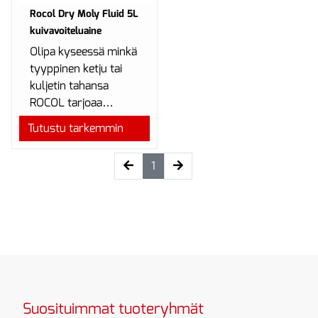
Rocol Dry Moly Fluid 5L
kuivavoiteluaine
Olipa kyseessä minkä
tyyppinen ketju tai
kuljetin tahansa
ROCOL tarjoaa
huolettoman
Tutustu tarkemmin
toiminnan –kalliit
käyttökatkokset v...
(current)
1
Suosituimmat tuoteryhmät