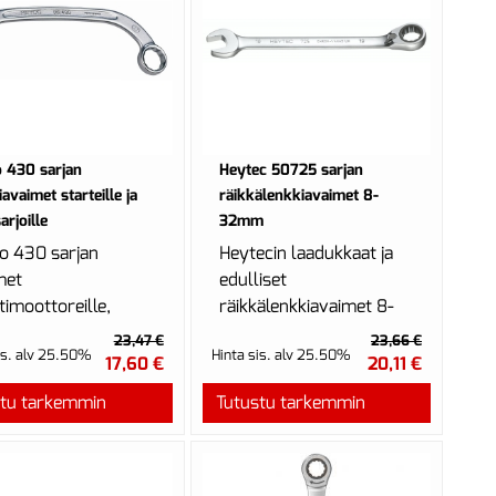
 430 sarjan
Heytec 50725 sarjan
avaimet starteille ja
räikkälenkkiavaimet 8-
arjoille
32mm
o 430 sarjan
Heytecin laadukkaat ja
met
edulliset
timoottoreille,
räikkälenkkiavaimet 8-
arjoille ja muille
24mm.
23,47 €
23,66 €
is. alv 25.50%
Hinta sis. alv 25.50%
asti tavoitettaville
17,60 €
20,11 €
ille.
stu tarkemmin
Tutustu tarkemmin