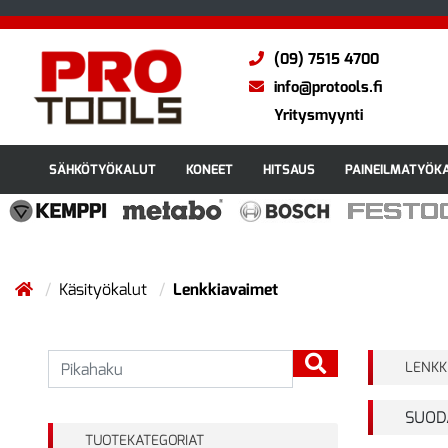
(09) 7515 4700
info@protools.fi
Yritysmyynti
SÄHKÖTYÖKALUT
KONEET
HITSAUS
PAINEILMATYÖK
Käsityökalut
Lenkkiavaimet
LENKK
SUOD
TUOTEKATEGORIAT