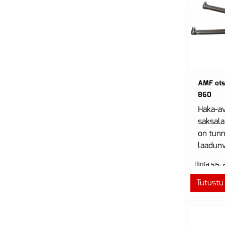
AMF ots
860
Haka-av
saksala
on tunn
laadunv
luotett
Hinta sis.
Yritys 
tuotteel
Tutustu