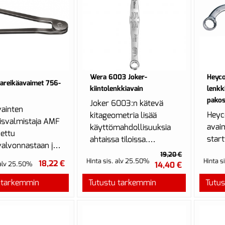
Wera 6003 Joker-
Heyco
areikäavaimet 756-
kiintolenkkiavain
lenkki
pakos
Joker 6003:n kätevä
ainten
Heyc
kitageometria lisää
isvalmistaja AMF
avai
käyttömahdollisuuksia
ettu
start
ahtaissa tiloissa.
alvonnastaan ja
pakos
Kiintoavainpään 7,5
19,20 €
avuudestaan.
Hinta sis. alv 25.50%
Hinta s
vaike
18,22 €
asteen kulman ja ka...
 alv 25.50%
14,40 €
on yli 5000
kohte
...
 tarkemmin
Tutustu tarkemmin
Tutu