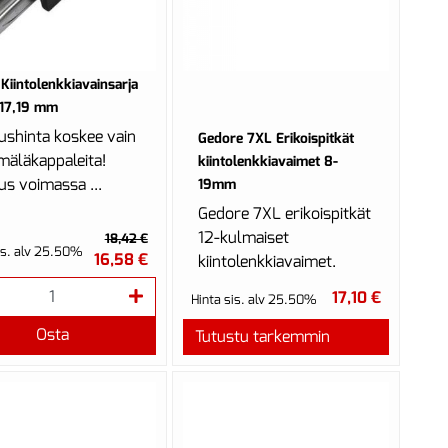
Kiintolenkkiavainsarja
,17,19 mm
oushinta koskee vain
Gedore 7XL Erikoispitkät
äläkappaleita!
kiintolenkkiavaimet 8-
us voimassa ...
19mm
Gedore 7XL erikoispitkät
12-kulmaiset
18,42 €
is. alv 25.50%
16,58 €
kiintolenkkiavaimet.
17,10 €
Hinta sis. alv 25.50%
Osta
Tutustu tarkemmin