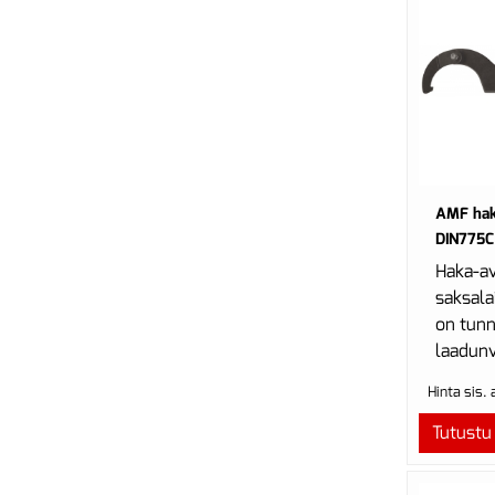
AMF haka
DIN775C
Haka-av
saksala
on tunn
laadunv
luotett
Hinta sis.
Yritys 
tuotteel
Tutustu