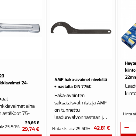
Heyte
kiint
20
22mm
AMF haka-avaimet nivelellä
nkkiavaimet 24-
Laad
+ nastalla DIN 776C
kiint
Haka-avainten
kaat
saksalaisvalmistaja AMF
enkkiavaimet aina
on tunnettu
asti!Koot 75-
Hinta s
laadunvalvonnastaan ja
m
39,66 €
luotettavuudestaan.
 alv 25.50%
ilauksina.
42,81 €
29,74 €
Hinta sis. alv 25.50%
Yritys on yli 5000