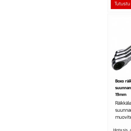
Tutustu
Boxo räi
suunnanv
19mm
Räikkäl
suunna
muovite
Hinta sis.