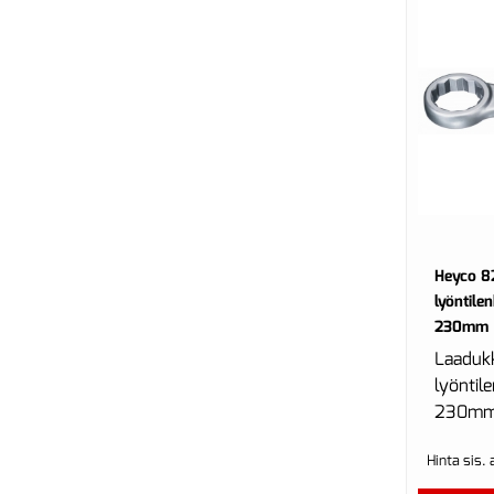
Heyco 8
lyöntile
230mm
Laaduk
lyöntil
230mm 
230m
Hinta sis.
tehdast