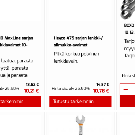
BOXO 
10,13
10 MaxLine sarjan
Heyco 475 sarjan lenkki-/
Tarj
nkkiavaimet 10-
silmukka-avaimet
myym
Pitkä korkea polvinen
Tarjo
 laatua, parasta
lenkkiavain.
yttä, parasta
ua ja parasta
Hinta s
alia! Heyco
13,62 €
14,37 €
 alv 25.50%
Hinta sis. alv 25.50%
e 410 avaimet
10,21 €
10,78 €
 50CrV4 ...
 tarkemmin
Tutustu tarkemmin