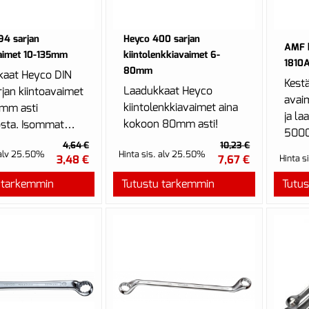
94 sarjan
Heyco 400 sarjan
AMF h
vaimet 10-135mm
kiintolenkkiavaimet 6-
1810
80mm
kaat Heyco DIN
Kest
Laadukkaat Heyco
jan kiintoavaimet
avai
kiintolenkkiavaimet aina
mm asti
ja la
kokoon 80mm asti!
sta. Isommat
5000
hdastilauksella.
4,64 €
10,23 €
Euro
 alv 25.50%
Hinta sis. alv 25.50%
3,48 €
7,67 €
Hinta s
ja käs
 tarkemmin
Tutustu tarkemmin
Tutu