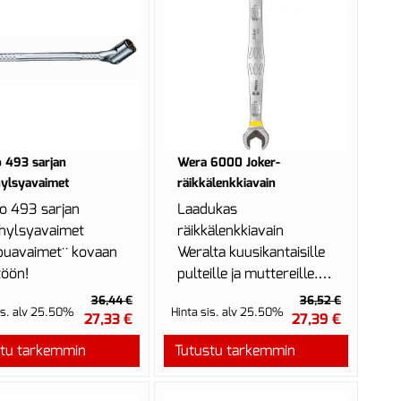
 493 sarjan
Wera 6000 Joker-
hylsyavaimet
räikkälenkkiavain
o 493 sarjan
Laadukas
lhylsyavaimet
räikkälenkkiavain
ppuavaimet¨ kovaan
Weralta kuusikantaisille
töön!
pulteille ja muttereille.
Kiintoavaimen
36,44 €
36,52 €
is. alv 25.50%
Hinta sis. alv 25.50%
metallilevyssä on
27,33 €
27,39 €
pitotoimin...
stu tarkemmin
Tutustu tarkemmin