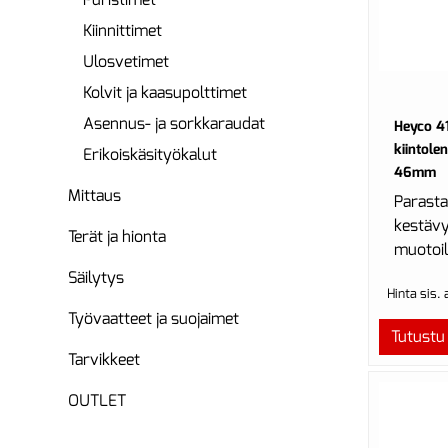
Kiinnittimet
Ulosvetimet
Kolvit ja kaasupolttimet
Asennus- ja sorkkaraudat
Heyco 4
kiintole
Erikoiskäsityökalut
46mm
Mittaus
Parasta
kestävy
Terät ja hionta
muotoil
materia
Säilytys
Hinta sis.
MaxLin
Työvaatteet ja suojaimet
tehdään
Tutustu
Tarvikkeet
OUTLET