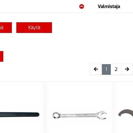
Valmistaja
nä
Käytä
(current)
1
2