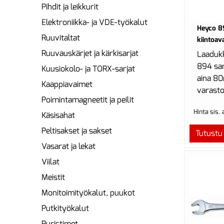
Pihdit ja leikkurit
Elektroniikka- ja VDE-työkalut
Heyco 8
Ruuvitaltat
kiintoa
Ruuvauskärjet ja kärkisarjat
Laaduk
894 sar
Kuusiokolo- ja TORX-sarjat
aina 80
Kaappiavaimet
varasto
Poimintamagneetit ja peilit
koot te
Hinta sis.
Käsisahat
Peltisakset ja sakset
Tutustu
Vasarat ja lekat
Viilat
Meistit
Monitoimityökalut, puukot
Putkityökalut
Puristimet