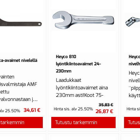
Heyco 810
Heyco
-avaimet nivelellä
lyöntikiintoavaimet 24-
nivel
230mm
Heyc
ainten
Laadukkaat
nive
isvalmistaja AMF
lyöntikiintoavaimet aina
¨pii
ettu
230mm asti!Koot 75-
käyt
alvonnastaan ja
230mm
35,83 €
avuudestaan.
Hinta sis. alv 25.50%
Hinta s
tehdastilauksina.
34,61 €
 alv 25.50%
26,87 €
on yli 5000
...
 tarkemmin
Tutustu tarkemmin
Tutu