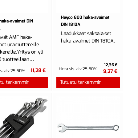
Heyco 800 haka-avaimet
aka-avaimet DIN
DIN 1810A
A
Laadukkaat saksalaiset
ävät AMF haka-
haka-avaimet DIN 1810A.
met uramuttereille
akereille.Yritys on yli
 tuotteellaan
12,36 €
opan suurin lukitus-
Hinta sis. alv 25.50%
11,28 €
is. alv 25.50%
9,27 €
i...
stu tarkemmin
Tutustu tarkemmin