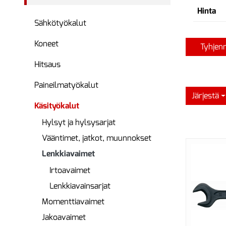
Hinta
Sähkötyökalut
Koneet
Tyhjen
Hitsaus
Paineilmatyökalut
Järjestä
Käsityökalut
Hylsyt ja hylsysarjat
Vääntimet, jatkot, muunnokset
Lenkkiavaimet
Irtoavaimet
Lenkkiavainsarjat
Momenttiavaimet
Jakoavaimet