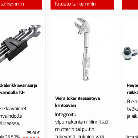
tuotteel...
 tarkemmin
Tutustu tarkemmin
kkälenkkiavainsarja
Heyte
aihdolla 10-
räikk
Wera Joker itsesäätyvä
8 er
kiintoavain
enkkiavaimet
työka
Integroitu
nvaihdolla
ja ai
vipumekanismi kiinnittää
lineessä.
mutterin tai pultin
75,91 €
tukevasti leukojen väliin,
 alv 25.50%
Hinta s