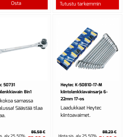
Osta
Tutustu tarkemmin
c 50731
Heytec K-50810-17-M
älenkkiavain 8in1
kiintolenkkiavainsarja 6-
22mm 17-os
i kokoa samassa
Laadukkaat Heytec
lussa! Säästää tilaa
kiintoavaimet.
kaa.
86,58 €
88,23 €
is. alv 25.50%
Hinta sis. alv 25.50%