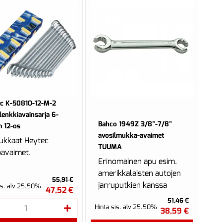
c K-50810-12-M-2
olenkkiavainsarja 6-
Bahco 1949Z 3/8"-7/8"
 12-os
avosilmukka-avaimet
ukkaat Heytec
TUUMA
oavaimet.
Erinomainen apu esim.
amerikkalaisten autojen
55,91 €
jarruputkien kanssa
is. alv 25.50%
47,52 €
työskenneltäessä.
51,46 €
Hinta sis. alv 25.50%
38,59 €