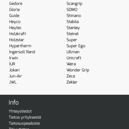
Gedore
Scangrip
Gloria
SDMO
Guide
Shinano
Heyco
Stabila
Heytec
Stanley
Holzkraft
Steinel
Holzstar
Super
Hypertherm
Super Ego
Ingersoll Rand
Ullman
Irwin
Unicraft
IUR
Wera
Jokari
Wonder Grip
Jun-Air
Zeca
JWL
Zekler
Info
Yhteystiedot
Tietoa yrityksestä
Tietosuojaseloste