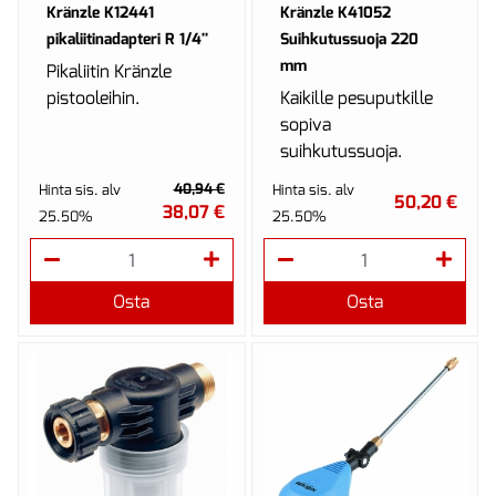
Kränzle K12441
Kränzle K41052
pikaliitinadapteri R 1/4''
Suihkutussuoja 220
mm
Pikaliitin Kränzle
pistooleihin.
Kaikille pesuputkille
sopiva
suihkutussuoja.
40,94 €
Hinta sis. alv
Hinta sis. alv
50,20 €
38,07 €
25.50%
25.50%
Osta
Osta