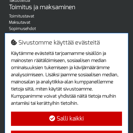
Takuutietoa
Toimitus ja maksaminen
Toimitustavat
Maksutavat
Sopimusehdot
Turvallista ostamista
Jälleenmyyjille
Sivustomme käyttää evästeitä
Tax free / verovapaa myynti
Asiakastilini
Käytämme evästeitä tarjoamamme sisällön ja
mainosten räätälöimiseen, sosiaalisen median
Asiakastili
ominaisuuksien tukemiseen ja kävijämäärämme
Luo tili
analysoimiseen. Lisäksi jaamme sosiaalisen median,
Kirjaudu sisään
mainosalan ja analytiikka-alan kumppaneillemme
Ota yhteyttä
tietoja siitä, miten käytät sivustoamme.
Protools Oy
Kumppanimme voivat yhdistää näitä tietoja muihin
antamiisi tai kerättyihin tietoihin.
Tuottajankatu 13
04440 Järvenpää
Salli kaikki
Puh: (09) 7515 4700
info@protools.fi