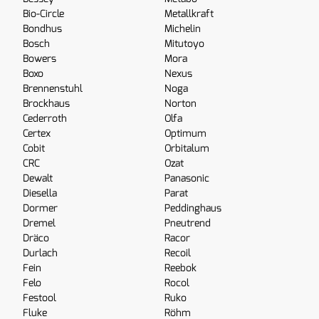
Bio-Circle
Metallkraft
Bondhus
Michelin
Bosch
Mitutoyo
Bowers
Mora
Boxo
Nexus
Brennenstuhl
Noga
Brockhaus
Norton
Cederroth
Olfa
Certex
Optimum
Cobit
Orbitalum
CRC
Ozat
Dewalt
Panasonic
Diesella
Parat
Dormer
Peddinghaus
Dremel
Pneutrend
Dräco
Racor
Durlach
Recoil
Fein
Reebok
Felo
Rocol
Festool
Ruko
Fluke
Röhm