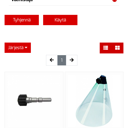
Tyhjennä
Käytä
Järjestä
(current)
1