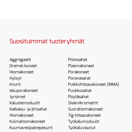
Suosituimmat tuoteryhmät
Aggregaatit
Pistosahat
Dremel-koneet
Plasmakoneet
Hiomakoneet
Porakoneet
Hylsyt
Poravasarat
Imurit
Puikkohitsauskoneet (MMA)
Iskuporakoneet
Puukkosahat
Jyrsimet
Pöytäsahat
Kalustemoduulit
Sisämikrometrit
Katkaisu- ja jiirisahat
Suorahiomakoneet
Hiomakoneet
Tig-hitsauskoneet
Kulmahiomakoneet
Työkalumoduulit
Kuumavesipainepesurit
Työkaluvaunut