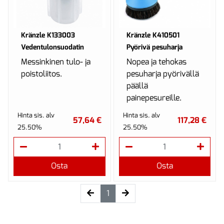
Kränzle K133003
Kränzle K410501
Vedentulonsuodatin
Pyörivä pesuharja
Messinkinen tulo- ja
Nopea ja tehokas
poistoliitos.
pesuharja pyörivällä
päällä
painepesureille.
Hinta sis. alv
Hinta sis. alv
57,64 €
117,28 €
25.50%
25.50%
Osta
Osta
(current)
1