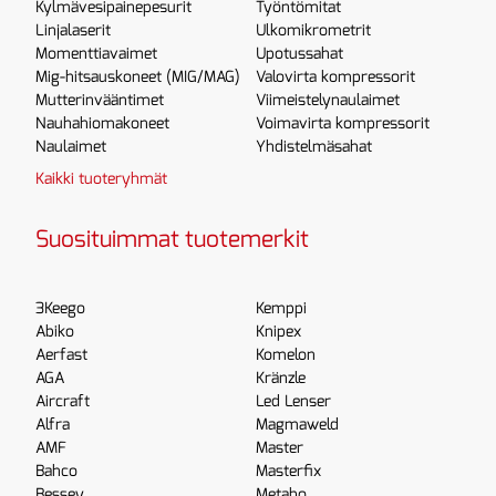
Kylmävesipainepesurit
Työntömitat
Linjalaserit
Ulkomikrometrit
Momenttiavaimet
Upotussahat
Mig-hitsauskoneet (MIG/MAG)
Valovirta kompressorit
Mutterinvääntimet
Viimeistelynaulaimet
Nauhahiomakoneet
Voimavirta kompressorit
Naulaimet
Yhdistelmäsahat
Kaikki tuoteryhmät
Suosituimmat tuotemerkit
3Keego
Kemppi
Abiko
Knipex
Aerfast
Komelon
AGA
Kränzle
Aircraft
Led Lenser
Alfra
Magmaweld
AMF
Master
Bahco
Masterfix
Bessey
Metabo