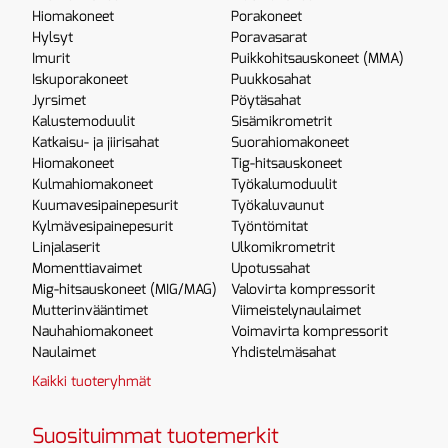
Hiomakoneet
Porakoneet
Hylsyt
Poravasarat
Imurit
Puikkohitsauskoneet (MMA)
Iskuporakoneet
Puukkosahat
Jyrsimet
Pöytäsahat
Kalustemoduulit
Sisämikrometrit
Katkaisu- ja jiirisahat
Suorahiomakoneet
Hiomakoneet
Tig-hitsauskoneet
Kulmahiomakoneet
Työkalumoduulit
Kuumavesipainepesurit
Työkaluvaunut
Kylmävesipainepesurit
Työntömitat
Linjalaserit
Ulkomikrometrit
Momenttiavaimet
Upotussahat
Mig-hitsauskoneet (MIG/MAG)
Valovirta kompressorit
Mutterinvääntimet
Viimeistelynaulaimet
Nauhahiomakoneet
Voimavirta kompressorit
Naulaimet
Yhdistelmäsahat
Kaikki tuoteryhmät
Suosituimmat tuotemerkit