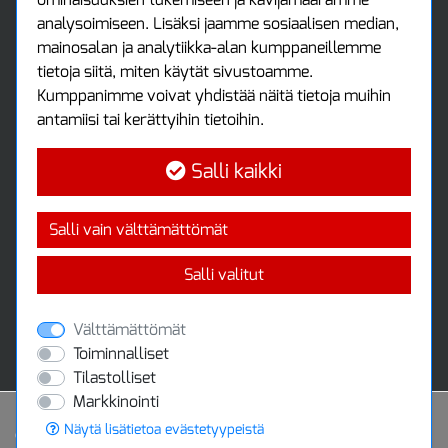
Luo tili
analysoimiseen. Lisäksi jaamme sosiaalisen median,
Kirjaudu sisään
mainosalan ja analytiikka-alan kumppaneillemme
Ota yhteyttä
tietoja siitä, miten käytät sivustoamme.
Protools Oy
Kumppanimme voivat yhdistää näitä tietoja muihin
antamiisi tai kerättyihin tietoihin.
Tuottajankatu 13
04440 Järvenpää
Salli kaikki
Puh: (09) 7515 4700
info@protools.fi
Uutiskirje
Salli vain välttämättömät
Tilaa maksuton uutiskirjeemme
Salli valitut
Välttämättömät
Toiminnalliset
Tilastolliset
Markkinointi
Näytä lisätietoa evästetyypeistä
Powered by
© 2020 Protools Oy