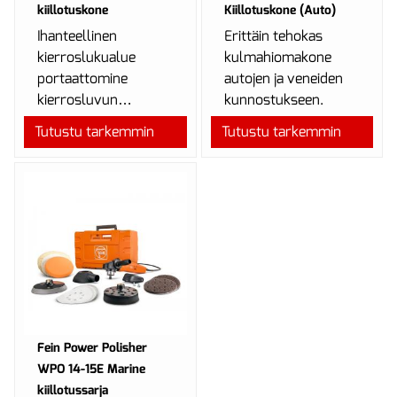
kiillotuskone
Kiillotuskone (Auto)
Ihanteellinen
Erittäin tehokas
kierroslukualue
kulmahiomakone
portaattomine
autojen ja veneiden
kierrosluvun
kunnostukseen.
säätöineen autojen ja
Tutustu tarkemmin
Tutustu tarkemmin
veneiden
ammattimaiseen
pintakäsittelyyn....
Fein Power Polisher
WPO 14-15E Marine
kiillotussarja