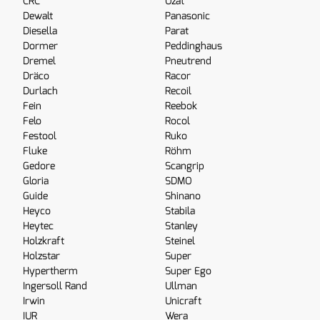
CRC
Ozat
Dewalt
Panasonic
Diesella
Parat
Dormer
Peddinghaus
Dremel
Pneutrend
Dräco
Racor
Durlach
Recoil
Fein
Reebok
Felo
Rocol
Festool
Ruko
Fluke
Röhm
Gedore
Scangrip
Gloria
SDMO
Guide
Shinano
Heyco
Stabila
Heytec
Stanley
Holzkraft
Steinel
Holzstar
Super
Hypertherm
Super Ego
Ingersoll Rand
Ullman
Irwin
Unicraft
IUR
Wera