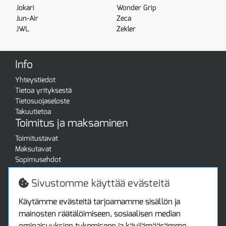
Jokari
Wonder Grip
Jun-Air
Zeca
JWL
Zekler
Info
Yhteystiedot
Tietoa yrityksestä
Tietosuojaseloste
Takuutietoa
Toimitus ja maksaminen
Toimitustavat
Maksutavat
Sopimusehdot
Turvallista ostamista
Jälleenmyyjille
Sivustomme käyttää evästeitä
Tax free / verovapaa myynti
Asiakastilini
Käytämme evästeitä tarjoamamme sisällön ja
mainosten räätälöimiseen, sosiaalisen median
Asiakastili
ominaisuuksien tukemiseen ja kävijämäärämme