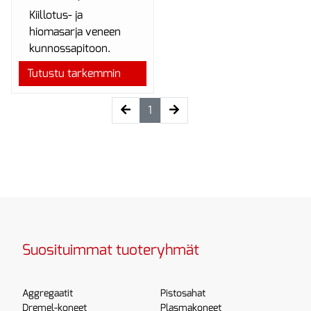
Kiillotus- ja
hiomasarja veneen
kunnossapitoon.
Tutustu tarkemmin
(current)
1
Suosituimmat tuoteryhmät
Aggregaatit
Pistosahat
Dremel-koneet
Plasmakoneet