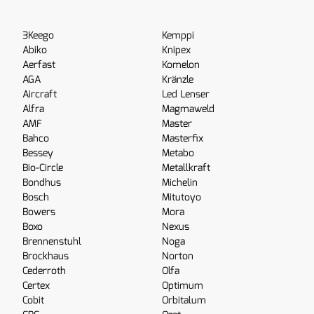
3Keego
Kemppi
Abiko
Knipex
Aerfast
Komelon
AGA
Kränzle
Aircraft
Led Lenser
Alfra
Magmaweld
AMF
Master
Bahco
Masterfix
Bessey
Metabo
Bio-Circle
Metallkraft
Bondhus
Michelin
Bosch
Mitutoyo
Bowers
Mora
Boxo
Nexus
Brennenstuhl
Noga
Brockhaus
Norton
Cederroth
Olfa
Certex
Optimum
Cobit
Orbitalum