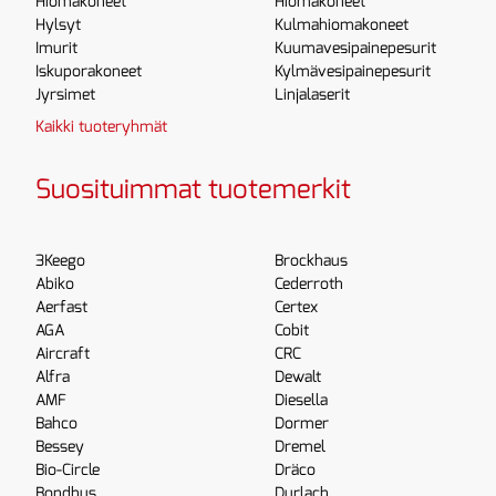
Hiomakoneet
Hiomakoneet
Hylsyt
Kulmahiomakoneet
Imurit
Kuumavesipainepesurit
Iskuporakoneet
Kylmävesipainepesurit
Jyrsimet
Linjalaserit
Kaikki tuoteryhmät
Suosituimmat tuotemerkit
3Keego
Brockhaus
Abiko
Cederroth
Aerfast
Certex
AGA
Cobit
Aircraft
CRC
Alfra
Dewalt
AMF
Diesella
Bahco
Dormer
Bessey
Dremel
Bio-Circle
Dräco
Bondhus
Durlach