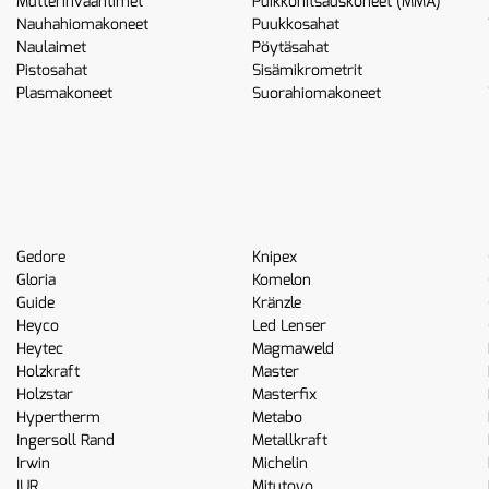
Mutterinvääntimet
Puikkohitsauskoneet (MMA)
Nauhahiomakoneet
Puukkosahat
Naulaimet
Pöytäsahat
Pistosahat
Sisämikrometrit
Plasmakoneet
Suorahiomakoneet
Gedore
Knipex
Gloria
Komelon
Guide
Kränzle
Heyco
Led Lenser
Heytec
Magmaweld
Holzkraft
Master
Holzstar
Masterfix
Hypertherm
Metabo
Ingersoll Rand
Metallkraft
Irwin
Michelin
IUR
Mitutoyo