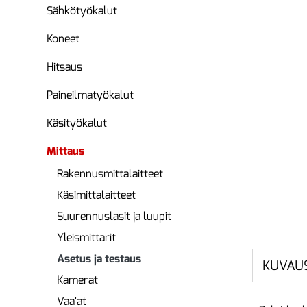
Sähkötyökalut
Koneet
Hitsaus
Paineilmatyökalut
Käsityökalut
Mittaus
Rakennusmittalaitteet
Käsimittalaitteet
Suurennuslasit ja luupit
Yleismittarit
Asetus ja testaus
KUVAU
Kamerat
Vaa'at