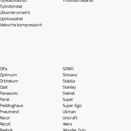
Työkaluvaunut
Yhdistelmäsahat
Työntömitat
Ulkomikrometrit
Upotussahat
Valovirta kompressorit
Olfa
SDMO
Optimum
Shinano
Orbitalum
Stabila
Ozat
Stanley
Panasonic
Steinel
Parat
Super
Peddinghaus
Super Ego
Pneutrend
Ullman
Racor
Unicraft
Recoil
Wera
Reebok
Wonder Grip