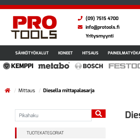
(09) 7515 4700
info@protools.fi
Yritysmyynti
SÄHKÖTYÖKALUT
KONEET
HITSAUS
PAINEILMATYÖK
Mittaus
Diesella mittapalasarja
Die
TUOTEKATEGORIAT