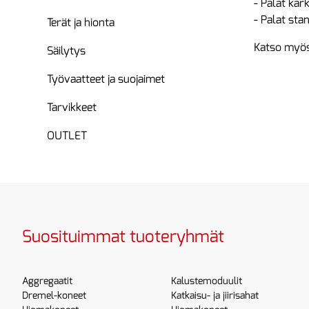
- Palat kar
- Palat st
Terät ja hionta
Katso myös
Säilytys
Työvaatteet ja suojaimet
Tarvikkeet
OUTLET
Suosituimmat tuoteryhmät
Aggregaatit
Kalustemoduulit
Dremel-koneet
Katkaisu- ja jiirisahat