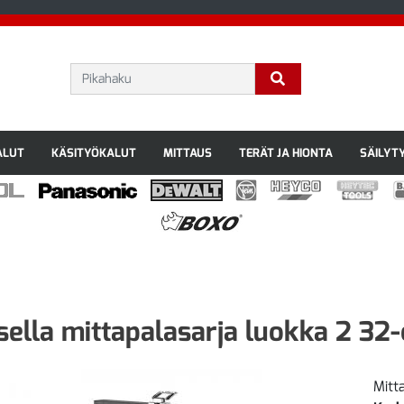
ALUT
KÄSITYÖKALUT
MITTAUS
TERÄT JA HIONTA
SÄILYT
sella mittapalasarja luokka 2 32-
Mitt