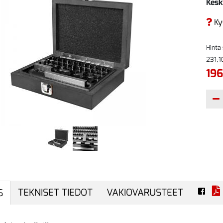
Kesk
Ky
Hinta
231,1
196
TEKNISET TIEDOT
VAKIOVARUSTEET
S