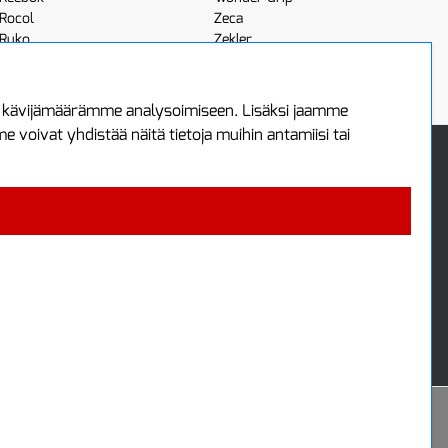
Rocol
Zeca
Ruko
Zekler
Röhm
Scangrip
a kävijämäärämme analysoimiseen. Lisäksi jaamme
voivat yhdistää näitä tietoja muihin antamiisi tai
 Oy
Uutiskirje
3
Tilaa maksuton uutiskirjeemme
ää
 4700
i
Powered by