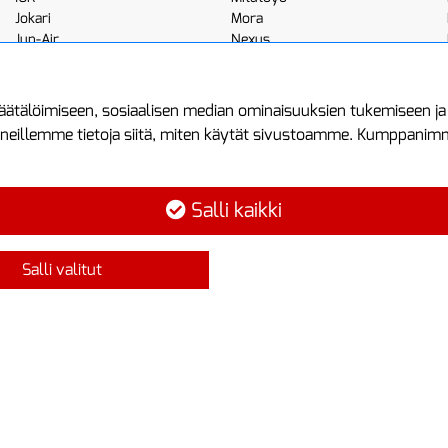
Jokari
Mora
Jun-Air
Nexus
JWL
Noga
Kemppi
Norton
ätälöimiseen, sosiaalisen median ominaisuuksien tukemiseen j
neillemme tietoja siitä, miten käytät sivustoamme. Kumppanimme 
minen
Asiakastilini
Protools
Asiakastili
Tuottajankatu 1
Salli kaikki
Luo tili
04440 Järvenp
Kirjaudu sisään
Puh: (09) 7515
Salli valitut
Ota yhteyttä
info@protools.f