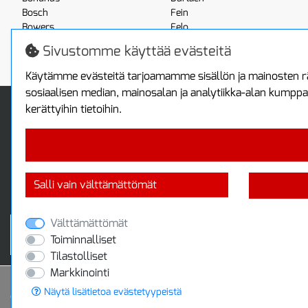
Bosch
Fein
Bowers
Felo
Boxo
Festool
Sivustomme käyttää evästeitä
Brennenstuhl
Fluke
Käytämme evästeitä tarjoamamme sisällön ja mainosten rä
sosiaalisen median, mainosalan ja analytiikka-alan kumppa
Info
Toimitus ja maksa
kerättyihin tietoihin.
Yhteystiedot
Toimitustavat
Tietoa yrityksestä
Maksutavat
Tietosuojaseloste
Sopimusehdot
Takuutietoa
Turvallista ostamista
Salli vain välttämättömät
Jälleenmyyjille
Tax free / verovapaa myynti
Välttämättömät
Toiminnalliset
Tilastolliset
Markkinointi
Näytä lisätietoa evästetyypeistä
© 2020 Protools Oy