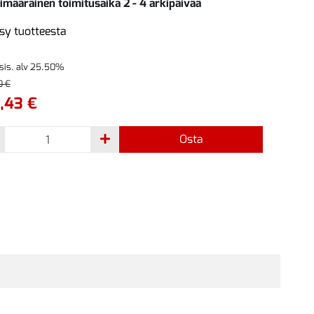
imääräinen toimitusaika 2 - 4 arkipäivää
sy tuotteesta
 sis. alv 25.50%
0 €
,43 €
Osta