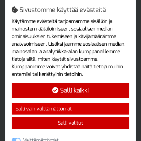
Turvallista ostamista
Jälleenmyyjille
Sivustomme käyttää evästeitä
Tax free / verovapaa myynti
Asiakastilini
Käytämme evästeitä tarjoamamme sisällön ja
mainosten räätälöimiseen, sosiaalisen median
Asiakastili
ominaisuuksien tukemiseen ja kävijämäärämme
Luo tili
analysoimiseen. Lisäksi jaamme sosiaalisen median,
Kirjaudu sisään
mainosalan ja analytiikka-alan kumppaneillemme
Ota yhteyttä
tietoja siitä, miten käytät sivustoamme.
Protools Oy
Kumppanimme voivat yhdistää näitä tietoja muihin
antamiisi tai kerättyihin tietoihin.
Tuottajankatu 13
04440 Järvenpää
Salli kaikki
Puh: (09) 7515 4700
info@protools.fi
Uutiskirje
Salli vain välttämättömät
Tilaa maksuton uutiskirjeemme
Salli valitut
Välttämättömät