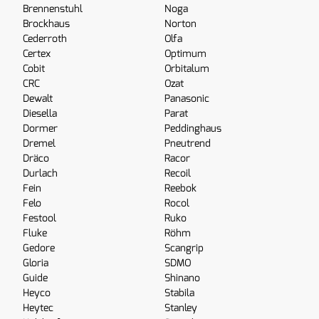
Brennenstuhl
Noga
Brockhaus
Norton
Cederroth
Olfa
Certex
Optimum
Cobit
Orbitalum
CRC
Ozat
Dewalt
Panasonic
Diesella
Parat
Dormer
Peddinghaus
Dremel
Pneutrend
Dräco
Racor
Durlach
Recoil
Fein
Reebok
Felo
Rocol
Festool
Ruko
Fluke
Röhm
Gedore
Scangrip
Gloria
SDMO
Guide
Shinano
Heyco
Stabila
Heytec
Stanley