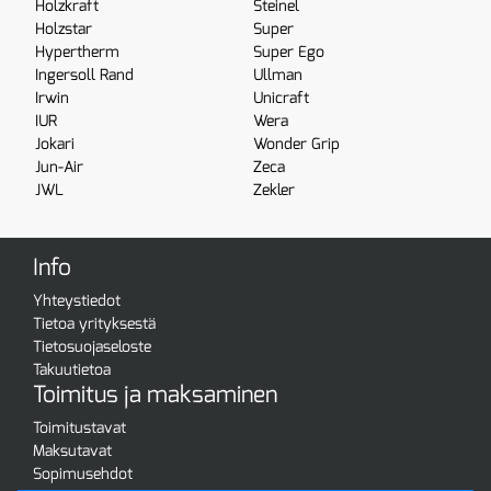
Holzkraft
Steinel
Holzstar
Super
Hypertherm
Super Ego
Ingersoll Rand
Ullman
Irwin
Unicraft
IUR
Wera
Jokari
Wonder Grip
Jun-Air
Zeca
JWL
Zekler
Info
Yhteystiedot
Tietoa yrityksestä
Tietosuojaseloste
Takuutietoa
Toimitus ja maksaminen
Toimitustavat
Maksutavat
Sopimusehdot