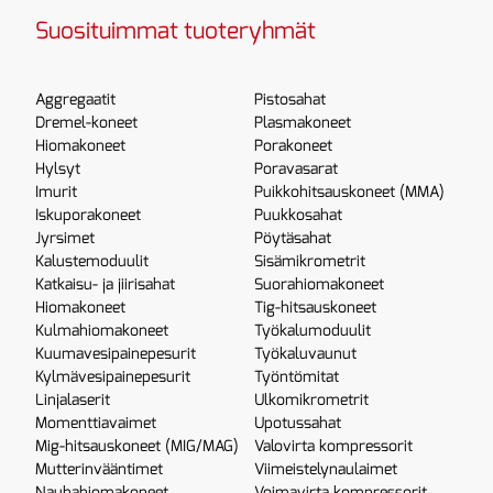
Suosituimmat tuoteryhmät
Aggregaatit
Pistosahat
Dremel-koneet
Plasmakoneet
Hiomakoneet
Porakoneet
Hylsyt
Poravasarat
Imurit
Puikkohitsauskoneet (MMA)
Iskuporakoneet
Puukkosahat
Jyrsimet
Pöytäsahat
Kalustemoduulit
Sisämikrometrit
Katkaisu- ja jiirisahat
Suorahiomakoneet
Hiomakoneet
Tig-hitsauskoneet
Kulmahiomakoneet
Työkalumoduulit
Kuumavesipainepesurit
Työkaluvaunut
Kylmävesipainepesurit
Työntömitat
Linjalaserit
Ulkomikrometrit
Momenttiavaimet
Upotussahat
Mig-hitsauskoneet (MIG/MAG)
Valovirta kompressorit
Mutterinvääntimet
Viimeistelynaulaimet
Nauhahiomakoneet
Voimavirta kompressorit