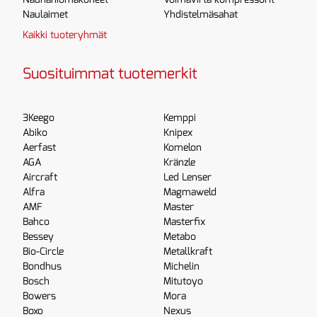
Naulaimet
Yhdistelmäsahat
Kaikki tuoteryhmät
Suosituimmat tuotemerkit
3Keego
Kemppi
Abiko
Knipex
Aerfast
Komelon
AGA
Kränzle
Aircraft
Led Lenser
Alfra
Magmaweld
AMF
Master
Bahco
Masterfix
Bessey
Metabo
Bio-Circle
Metallkraft
Bondhus
Michelin
Bosch
Mitutoyo
Bowers
Mora
Boxo
Nexus