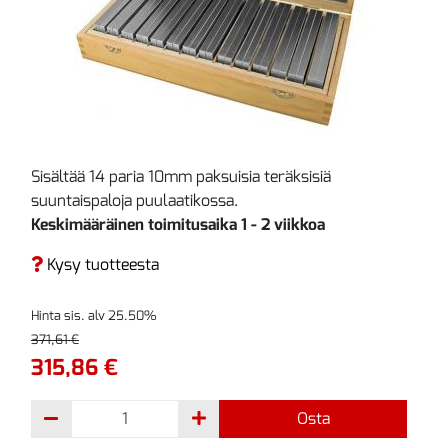
Sisältää 14 paria 10mm paksuisia teräksisiä
suuntaispaloja puulaatikossa.
Keskimääräinen toimitusaika 1 - 2 viikkoa
Kysy tuotteesta
Hinta sis. alv 25.50%
371,61 €
315,86 €
Osta