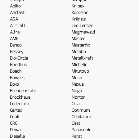
Abiko
Knipex
Aerfast
Komelon
AGA
Kränzle
Aircraft
Led Lenser
Alfra
Magmaweld
AMF
Master
Bahco
Masterfix
Bessey
Metabo
Bio-Circle
Metallkraft
Bondhus
Michelin
Bosch
Mitutoyo
Bowers
Mora
Boxo
Nexus
Brennenstuhl
Noga
Brockhaus
Norton
Cederroth
Olfa
Certex
Optimum
Cobit
Orbitalum
CRC
Ozat
Dewalt
Panasonic
Diesella
Parat