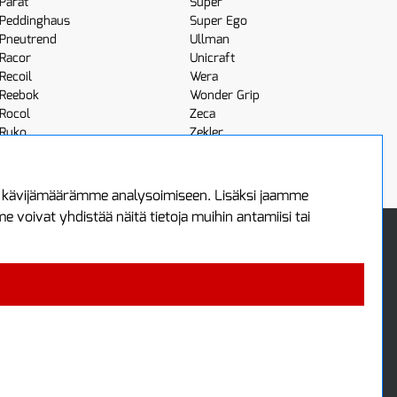
Parat
Super
Peddinghaus
Super Ego
Pneutrend
Ullman
Racor
Unicraft
Recoil
Wera
Reebok
Wonder Grip
Rocol
Zeca
Ruko
Zekler
Röhm
Scangrip
a kävijämäärämme analysoimiseen. Lisäksi jaamme
voivat yhdistää näitä tietoja muihin antamiisi tai
 Oy
Uutiskirje
3
Tilaa maksuton uutiskirjeemme
ää
 4700
i