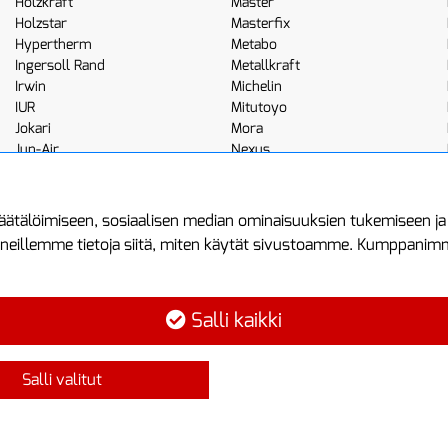
Holzkraft
Master
Holzstar
Masterfix
Hypertherm
Metabo
Ingersoll Rand
Metallkraft
Irwin
Michelin
IUR
Mitutoyo
Jokari
Mora
Jun-Air
Nexus
JWL
Noga
Kemppi
Norton
ätälöimiseen, sosiaalisen median ominaisuuksien tukemiseen j
neillemme tietoja siitä, miten käytät sivustoamme. Kumppanimme 
minen
Asiakastilini
Protools
Asiakastili
Tuottajankatu 1
Salli kaikki
Luo tili
04440 Järvenp
Kirjaudu sisään
Puh: (09) 7515
Salli valitut
Ota yhteyttä
info@protools.f