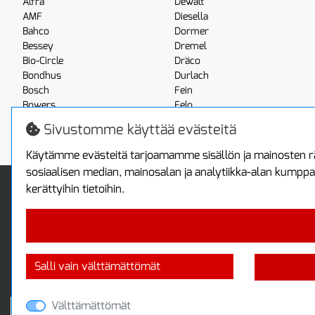
Alfra
Dewalt
AMF
Diesella
Bahco
Dormer
Bessey
Dremel
Bio-Circle
Dräco
Bondhus
Durlach
Bosch
Fein
Bowers
Felo
Boxo
Festool
Sivustomme käyttää evästeitä
Brennenstuhl
Fluke
Käytämme evästeitä tarjoamamme sisällön ja mainosten rä
sosiaalisen median, mainosalan ja analytiikka-alan kumppa
Info
Toimitus ja maksa
kerättyihin tietoihin.
Yhteystiedot
Toimitustavat
Tietoa yrityksestä
Maksutavat
Tietosuojaseloste
Sopimusehdot
Takuutietoa
Turvallista ostamista
Salli vain välttämättömät
Jälleenmyyjille
Tax free / verovapaa myynti
Välttämättömät