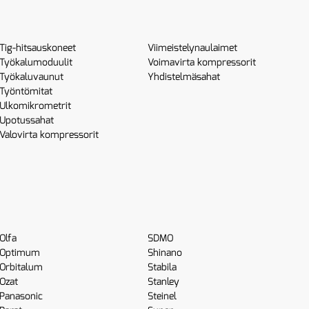
Tig-hitsauskoneet
Viimeistelynaulaimet
Työkalumoduulit
Voimavirta kompressorit
Työkaluvaunut
Yhdistelmäsahat
Työntömitat
Ulkomikrometrit
Upotussahat
Valovirta kompressorit
Olfa
SDMO
Optimum
Shinano
Orbitalum
Stabila
Ozat
Stanley
Panasonic
Steinel