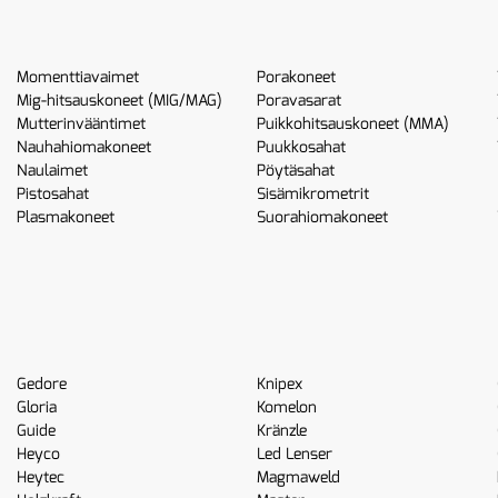
Momenttiavaimet
Porakoneet
Mig-hitsauskoneet (MIG/MAG)
Poravasarat
Mutterinvääntimet
Puikkohitsauskoneet (MMA)
Nauhahiomakoneet
Puukkosahat
Naulaimet
Pöytäsahat
Pistosahat
Sisämikrometrit
Plasmakoneet
Suorahiomakoneet
Gedore
Knipex
Gloria
Komelon
Guide
Kränzle
Heyco
Led Lenser
Heytec
Magmaweld