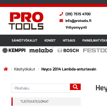
(09) 7515 4700
info@protools.fi
Yritysmyynti
SÄHKÖTYÖKALUT
KONEET
HITSAUS
PAINEILMATYÖK
Käsityökalut
Heyco 2014 Lambda-anturiavain
Hey
TUOTEKATEGORIAT