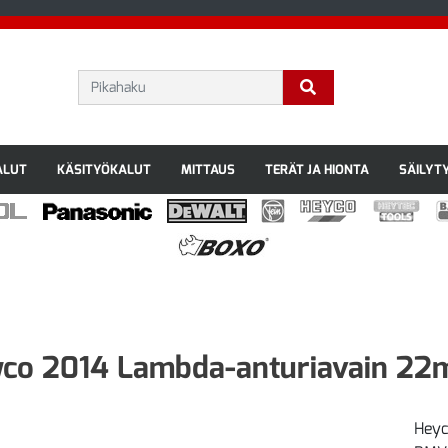
ALUT
KÄSITYÖKALUT
MITTAUS
TERÄT JA HIONTA
SÄILYT
co 2014 Lambda-anturiavain 2
Heyc