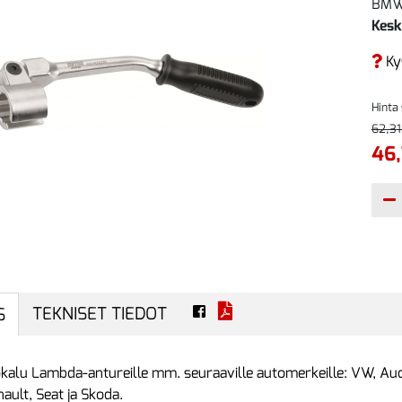
BMW 
Kesk
Ky
Hinta
62,31
46,
TEKNISET TIEDOT
S
ökalu Lambda-antureille mm. seuraaville automerkeille: VW, Au
nault, Seat ja Skoda.