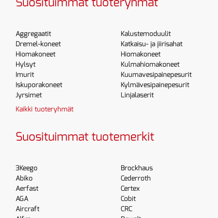
Suosituimmat tuoteryhmät
Aggregaatit
Kalustemoduulit
Dremel-koneet
Katkaisu- ja jiirisahat
Hiomakoneet
Hiomakoneet
Hylsyt
Kulmahiomakoneet
Imurit
Kuumavesipainepesurit
Iskuporakoneet
Kylmävesipainepesurit
Jyrsimet
Linjalaserit
Kaikki tuoteryhmät
Suosituimmat tuotemerkit
3Keego
Brockhaus
Abiko
Cederroth
Aerfast
Certex
AGA
Cobit
Aircraft
CRC