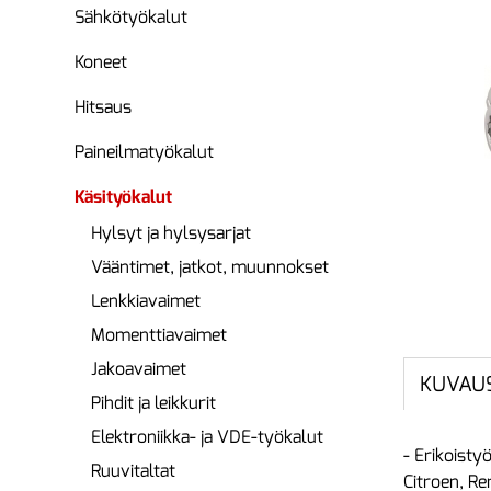
Sähkötyökalut
Koneet
Hitsaus
Paineilmatyökalut
Käsityökalut
Hylsyt ja hylsysarjat
Vääntimet, jatkot, muunnokset
Lenkkiavaimet
Momenttiavaimet
Jakoavaimet
KUVAU
Pihdit ja leikkurit
Elektroniikka- ja VDE-työkalut
- Erikoisty
Ruuvitaltat
Citroen, Re