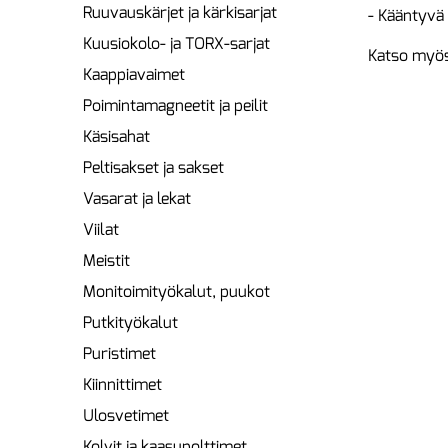
Ruuvauskärjet ja kärkisarjat
- Kääntyvä
Kuusiokolo- ja TORX-sarjat
Katso myös
Kaappiavaimet
Poimintamagneetit ja peilit
Käsisahat
Peltisakset ja sakset
Vasarat ja lekat
Viilat
Meistit
Monitoimityökalut, puukot
Putkityökalut
Puristimet
Kiinnittimet
Ulosvetimet
Kolvit ja kaasupolttimet