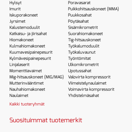
Hylsyt
Poravasarat
Imurit
Puikkohitsauskoneet (MMA)
Iskuporakoneet
Puukkosahat
Jyrsimet
Pöytäsahat
Kalustemoduulit
Sisämikrometrit
Katkaisu- ja jiirisahat
Suorahiomakoneet
Hiomakoneet
Tig-hitsauskoneet
Kulmahiomakoneet
Työkalumoduulit
Kuumavesipainepesurit
Työkaluvaunut
Kylmävesipainepesurit
Työntömitat
Linjalaserit
Ulkomikrometrit
Momenttiavaimet
Upotussahat
Mig-hitsauskoneet (MIG/MAG)
Valovirta kompressorit
Mutterinvääntimet
Viimeistelynaulaimet
Nauhahiomakoneet
Voimavirta kompressorit
Naulaimet
Yhdistelmäsahat
Kaikki tuoteryhmät
Suosituimmat tuotemerkit