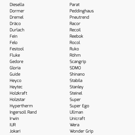
Diesella
Parat
Dormer
Peddinghaus
Dremel
Pneutrend
Dräco
Racor
Durlach
Recoil
Fein
Reebok
Felo
Rocol
Festool
Ruko
Fluke
Röhm
Gedore
Scangrip
Gloria
SDMO
Guide
Shinano
Heyco
Stabila
Heytec
Stanley
Holzkraft
Steinel
Holzstar
Super
Hypertherm
Super Ego
Ingersoll Rand
Ullman
Irwin
Unicraft
IUR
Wera
Jokari
Wonder Grip