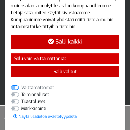
mainosalan ja analytiikka-alan kumppaneillemme
Ota yhteyttä
tietoja siitä, miten käytät sivustoamme.
Protools Oy
Kumppanimme voivat yhdistää näitä tietoja muihin
antamiisi tai kerättyihin tietoihin.
Tuottajankatu 13
04440 Järvenpää
Salli kaikki
Puh: (09) 7515 4700
info@protools.fi
Uutiskirje
Salli vain välttämättömät
Tilaa maksuton uutiskirjeemme
Salli valitut
Välttämättömät
Toiminnalliset
Tilastolliset
Markkinointi
Näytä lisätietoa evästetyypeistä
Powered by
© 2020 Protools Oy