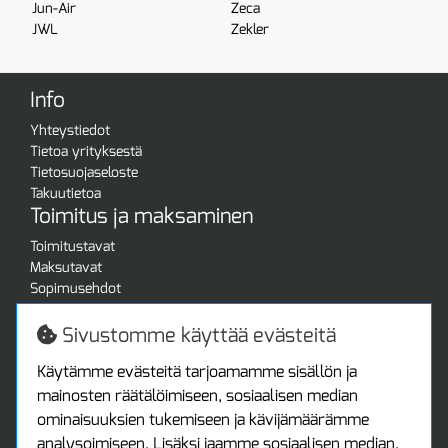
Jun-Air
Zeca
JWL
Zekler
Info
Yhteystiedot
Tietoa yrityksestä
Tietosuojaseloste
Takuutietoa
Toimitus ja maksaminen
Toimitustavat
Maksutavat
Sopimusehdot
Turvallista ostamista
Jälleenmyyjille
Sivustomme käyttää evästeitä
Tax free / verovapaa myynti
Asiakastilini
Käytämme evästeitä tarjoamamme sisällön ja
mainosten räätälöimiseen, sosiaalisen median
Asiakastili
ominaisuuksien tukemiseen ja kävijämäärämme
Luo tili
analysoimiseen. Lisäksi jaamme sosiaalisen median,
Kirjaudu sisään