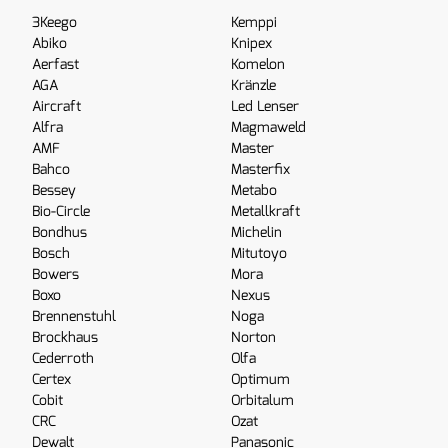
3Keego
Kemppi
Abiko
Knipex
Aerfast
Komelon
AGA
Kränzle
Aircraft
Led Lenser
Alfra
Magmaweld
AMF
Master
Bahco
Masterfix
Bessey
Metabo
Bio-Circle
Metallkraft
Bondhus
Michelin
Bosch
Mitutoyo
Bowers
Mora
Boxo
Nexus
Brennenstuhl
Noga
Brockhaus
Norton
Cederroth
Olfa
Certex
Optimum
Cobit
Orbitalum
CRC
Ozat
Dewalt
Panasonic