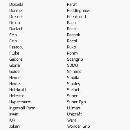
Diesella
Parat
Dormer
Peddinghaus
Dremel
Pneutrend
Dräco
Racor
Durlach
Recoil
Fein
Reebok
Felo
Rocol
Festool
Ruko
Fluke
Röhm
Gedore
Scangrip
Gloria
SDMO
Guide
Shinano
Heyco
Stabila
Heytec
Stanley
Holzkraft
Steinel
Holzstar
Super
Hypertherm
Super Ego
Ingersoll Rand
Ullman
Irwin
Unicraft
IUR
Wera
Jokari
Wonder Grip