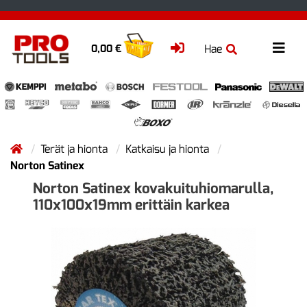
Hae
0,00 €
Terät ja hionta
Katkaisu ja hionta
Norton Satinex
Norton Satinex kovakuituhiomarulla,
110x100x19mm erittäin karkea