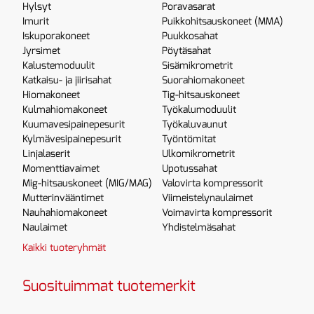
Hylsyt
Poravasarat
Imurit
Puikkohitsauskoneet (MMA)
Iskuporakoneet
Puukkosahat
Jyrsimet
Pöytäsahat
Kalustemoduulit
Sisämikrometrit
Katkaisu- ja jiirisahat
Suorahiomakoneet
Hiomakoneet
Tig-hitsauskoneet
Kulmahiomakoneet
Työkalumoduulit
Kuumavesipainepesurit
Työkaluvaunut
Kylmävesipainepesurit
Työntömitat
Linjalaserit
Ulkomikrometrit
Momenttiavaimet
Upotussahat
Mig-hitsauskoneet (MIG/MAG)
Valovirta kompressorit
Mutterinvääntimet
Viimeistelynaulaimet
Nauhahiomakoneet
Voimavirta kompressorit
Naulaimet
Yhdistelmäsahat
Kaikki tuoteryhmät
Suosituimmat tuotemerkit