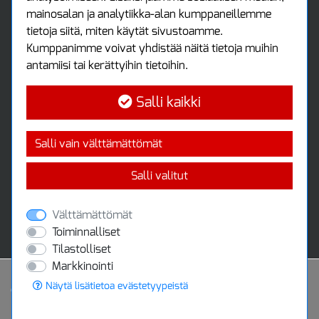
mainosalan ja analytiikka-alan kumppaneillemme
Ota yhteyttä
tietoja siitä, miten käytät sivustoamme.
Protools Oy
Kumppanimme voivat yhdistää näitä tietoja muihin
antamiisi tai kerättyihin tietoihin.
Tuottajankatu 13
04440 Järvenpää
Salli kaikki
Puh: (09) 7515 4700
info@protools.fi
Uutiskirje
Salli vain välttämättömät
Tilaa maksuton uutiskirjeemme
Salli valitut
Välttämättömät
Toiminnalliset
Tilastolliset
Markkinointi
Näytä lisätietoa evästetyypeistä
Powered by
© 2020 Protools Oy