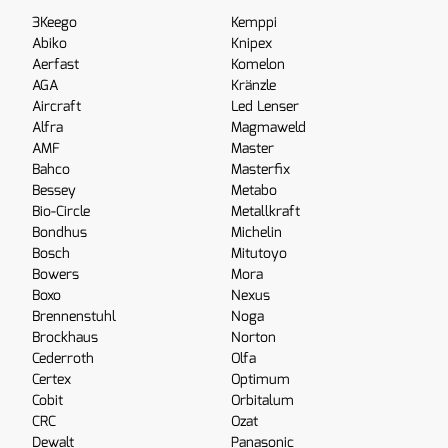
3Keego
Kemppi
Abiko
Knipex
Aerfast
Komelon
AGA
Kränzle
Aircraft
Led Lenser
Alfra
Magmaweld
AMF
Master
Bahco
Masterfix
Bessey
Metabo
Bio-Circle
Metallkraft
Bondhus
Michelin
Bosch
Mitutoyo
Bowers
Mora
Boxo
Nexus
Brennenstuhl
Noga
Brockhaus
Norton
Cederroth
Olfa
Certex
Optimum
Cobit
Orbitalum
CRC
Ozat
Dewalt
Panasonic