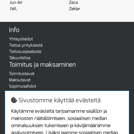
Jun-Air
Zeca
JWL
Zekler
Info
Yhteystiedot
Tietoa yrityksestä
Tietosuojaseloste
Takuutietoa
Toimitus ja maksaminen
Toimitustavat
Maksutavat
Sopimusehdot
Turvallista ostamista
Jälleenmyyjille
Sivustomme käyttää evästeitä
Tax free / verovapaa myynti
Asiakastilini
Käytämme evästeitä tarjoamamme sisällön ja
mainosten räätälöimiseen, sosiaalisen median
Asiakastili
ominaisuuksien tukemiseen ja kävijämäärämme
Luo tili
analysoimiseen. Lisäksi jaamme sosiaalisen median,
Kirjaudu sisään