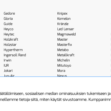
Gedore
Knipex
Gloria
Komelon
Guide
Kränzle
Heyco
Led Lenser
Heytec
Magmaweld
Holzkraft
Master
Holzstar
Masterfix
Hypertherm
Metabo
Ingersoll Rand
Metallkraft
Irwin
Michelin
IUR
Mitutoyo
Jokari
Mora
Jun-Air
Nexus
JWL
Noga
Kemppi
Norton
ätälöimiseen, sosiaalisen median ominaisuuksien tukemiseen j
neillemme tietoja siitä, miten käytät sivustoamme. Kumppanimme 
minen
Asiakastilini
Protools