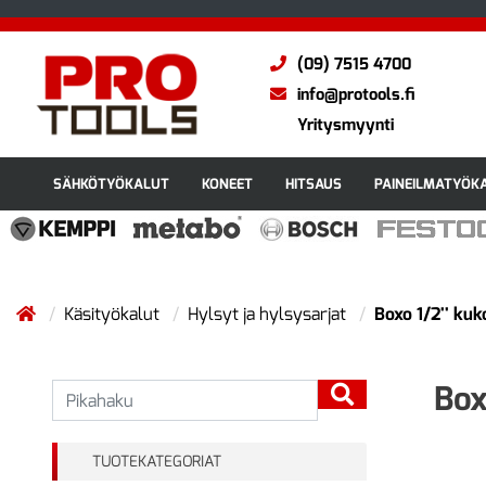
(09) 7515 4700
info@protools.fi
Yritysmyynti
SÄHKÖTYÖKALUT
KONEET
HITSAUS
PAINEILMATYÖK
Käsityökalut
Hylsyt ja hylsysarjat
Boxo 1/2'' kuk
Box
TUOTEKATEGORIAT