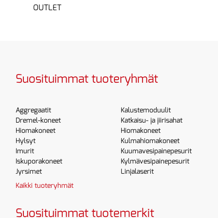
OUTLET
Suosituimmat tuoteryhmät
Aggregaatit
Kalustemoduulit
Dremel-koneet
Katkaisu- ja jiirisahat
Hiomakoneet
Hiomakoneet
Hylsyt
Kulmahiomakoneet
Imurit
Kuumavesipainepesurit
Iskuporakoneet
Kylmävesipainepesurit
Jyrsimet
Linjalaserit
Kaikki tuoteryhmät
Suosituimmat tuotemerkit