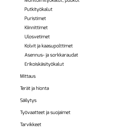
Monitoimityökalut, puukot
Putkityökalut
Puristimet
Kiinnittimet
Ulosvetimet
Kolvit ja kaasupolttimet
Asennus- ja sorkkaraudat
Erikoiskäsityökalut
Mittaus
Terät ja hionta
Säilytys
Työvaatteet ja suojaimet
Tarvikkeet