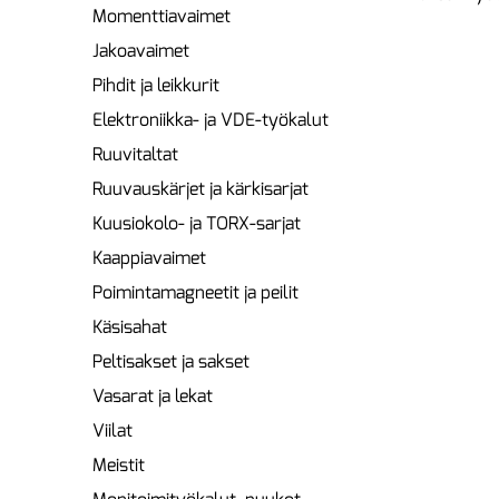
Momenttiavaimet
Jakoavaimet
Pihdit ja leikkurit
Elektroniikka- ja VDE-työkalut
Ruuvitaltat
Ruuvauskärjet ja kärkisarjat
Kuusiokolo- ja TORX-sarjat
Kaappiavaimet
Poimintamagneetit ja peilit
Käsisahat
Peltisakset ja sakset
Vasarat ja lekat
Viilat
Meistit