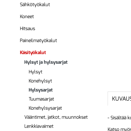
Sähkötyökalut
Koneet
Hitsaus
Paineilmatyökalut
Käsityökalut
Hylsyt ja hylsysarjat
Hylsyt
Konehylsyt
Hylsysarjat
KUVAU
Tuumasarjat
Konehylsysarjat
Vääntimet, jatkot, muunnokset
- Sisältää 
Lenkkiavaimet
Katso myös