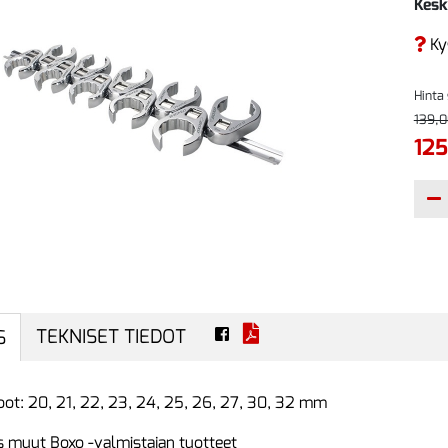
Kesk
Ky
Hinta
139,0
125
TEKNISET TIEDOT
S
koot: 20, 21, 22, 23, 24, 25, 26, 27, 30, 32 mm
 muut Boxo -valmistajan tuotteet