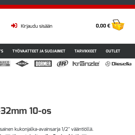
0,00 €
Kirjaudu sisään
YS
TYÖVAATTEET JA SUOJAIMET
TARVIKKEET
OUTLET
0-32mm 10-os
sainen kukonjalka-avainsarja 1/2" vääntiöllä.