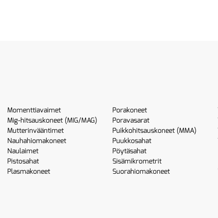
Momenttiavaimet
Porakoneet
Mig-hitsauskoneet (MIG/MAG)
Poravasarat
Mutterinvääntimet
Puikkohitsauskoneet (MMA)
Nauhahiomakoneet
Puukkosahat
Naulaimet
Pöytäsahat
Pistosahat
Sisämikrometrit
Plasmakoneet
Suorahiomakoneet