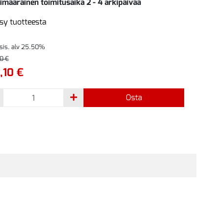
imääräinen toimitusaika 2 - 4 arkipäivää
sy tuotteesta
 sis. alv 25.50%
0 €
,10 €
Osta