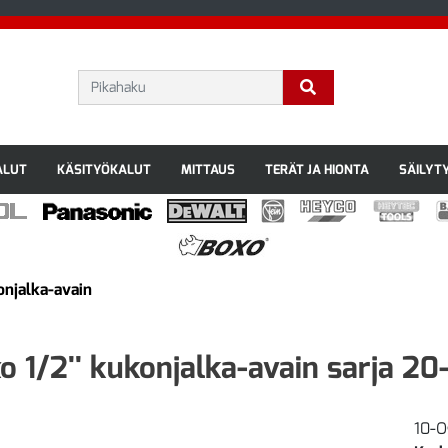
ALUT
KÄSITYÖKALUT
MITTAUS
TERÄT JA HIONTA
SÄILYT
onjalka-avain
o 1/2'' kukonjalka-avain sarja 2
10-O