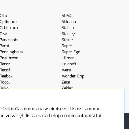
Olfa
SDMO
Optimum
Shinano
Orbitalum
Stabila
Ozat
Stanley
Panasonic
Steinel
Parat
Super
Peddinghaus
Super Ego
Pneutrend
Ullman
Racor
Unicraft
Recoil
Wera
Reebok
Wonder Grip
Rocol
Zeca
Ruko
Zekler
Röhm
Scangrip
a kävijämäärämme analysoimiseen. Lisäksi jaamme
voivat yhdistää näitä tietoja muihin antamiisi tai
 Oy
Uutiskirje