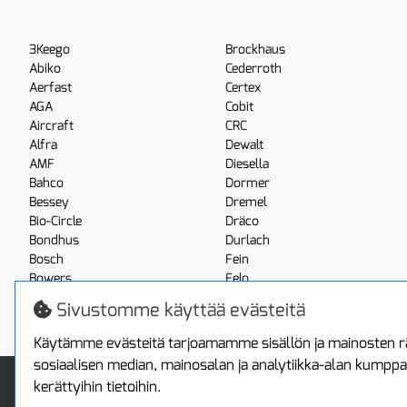
3Keego
Brockhaus
Abiko
Cederroth
Aerfast
Certex
AGA
Cobit
Aircraft
CRC
Alfra
Dewalt
AMF
Diesella
Bahco
Dormer
Bessey
Dremel
Bio-Circle
Dräco
Bondhus
Durlach
Bosch
Fein
Bowers
Felo
Boxo
Festool
Sivustomme käyttää evästeitä
Brennenstuhl
Fluke
Käytämme evästeitä tarjoamamme sisällön ja mainosten rä
sosiaalisen median, mainosalan ja analytiikka-alan kumppa
Info
Toimitus ja maksa
kerättyihin tietoihin.