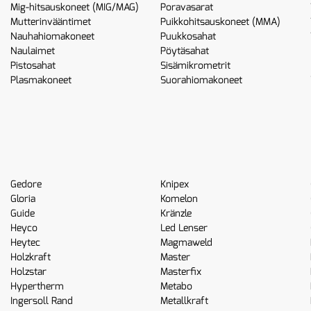
Mig-hitsauskoneet (MIG/MAG)
Poravasarat
Mutterinvääntimet
Puikkohitsauskoneet (MMA)
Nauhahiomakoneet
Puukkosahat
Naulaimet
Pöytäsahat
Pistosahat
Sisämikrometrit
Plasmakoneet
Suorahiomakoneet
Gedore
Knipex
Gloria
Komelon
Guide
Kränzle
Heyco
Led Lenser
Heytec
Magmaweld
Holzkraft
Master
Holzstar
Masterfix
Hypertherm
Metabo
Ingersoll Rand
Metallkraft