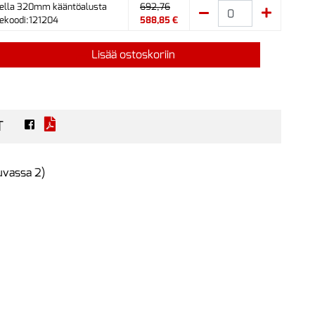
ella 320mm kääntöalusta
692,76
ekoodi:121204
588,85 €
Lisää ostoskoriin
T
uvassa 2)