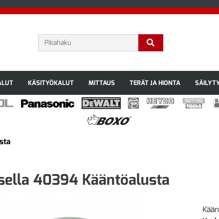
ALUT
KÄSITYÖKALUT
MITTAUS
TERÄT JA HIONTA
SÄILYT
sta
sella 40394 Kääntöalusta
Kään