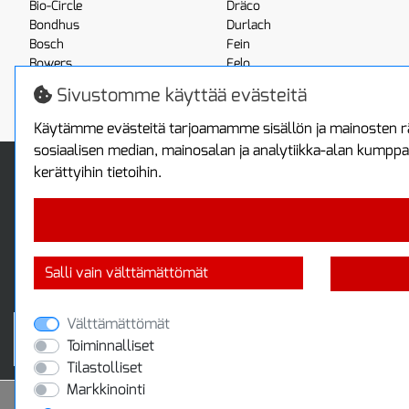
Bio-Circle
Dräco
Bondhus
Durlach
Bosch
Fein
Bowers
Felo
Boxo
Festool
Sivustomme käyttää evästeitä
Brennenstuhl
Fluke
Käytämme evästeitä tarjoamamme sisällön ja mainosten rä
sosiaalisen median, mainosalan ja analytiikka-alan kumppa
Info
Toimitus ja maksa
kerättyihin tietoihin.
Yhteystiedot
Toimitustavat
Tietoa yrityksestä
Maksutavat
Tietosuojaseloste
Sopimusehdot
Takuutietoa
Turvallista ostamista
Salli vain välttämättömät
Jälleenmyyjille
Tax free / verovapaa myynti
Välttämättömät
Toiminnalliset
Tilastolliset
Markkinointi