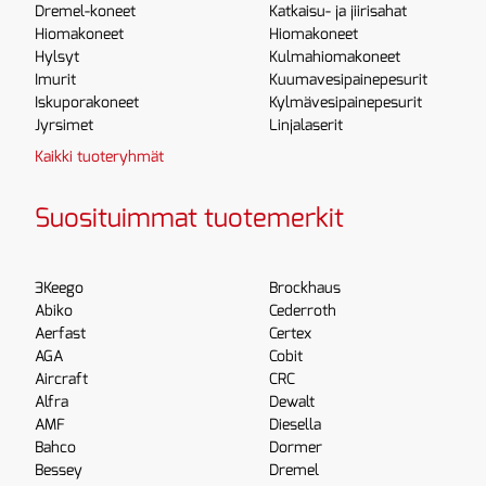
Dremel-koneet
Katkaisu- ja jiirisahat
Hiomakoneet
Hiomakoneet
Hylsyt
Kulmahiomakoneet
Imurit
Kuumavesipainepesurit
Iskuporakoneet
Kylmävesipainepesurit
Jyrsimet
Linjalaserit
Kaikki tuoteryhmät
Suosituimmat tuotemerkit
3Keego
Brockhaus
Abiko
Cederroth
Aerfast
Certex
AGA
Cobit
Aircraft
CRC
Alfra
Dewalt
AMF
Diesella
Bahco
Dormer
Bessey
Dremel