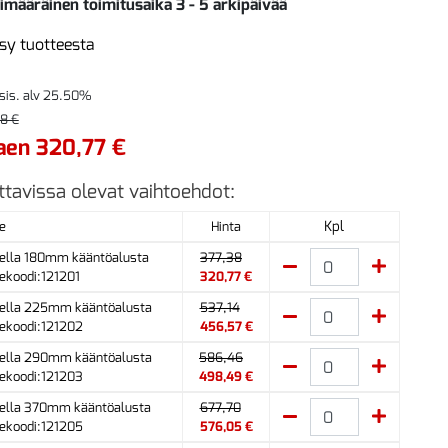
imääräinen toimitusaika 3 - 5 arkipäivää
sy tuotteesta
 sis. alv 25.50%
8 €
aen 320,77 €
ttavissa olevat vaihtoehdot:
Kpl
e
Hinta
ella 180mm kääntöalusta
377,38
ekoodi:121201
320,77 €
ella 225mm kääntöalusta
537,14
ekoodi:121202
456,57 €
ella 290mm kääntöalusta
586,46
ekoodi:121203
498,49 €
ella 370mm kääntöalusta
677,70
ekoodi:121205
576,05 €