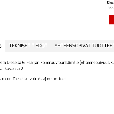
Dies
Tuot
TEKNISET TIEDOT
YHTEENSOPIVAT TUOTTEE
S
sta Diesella GT-sarjan koneruuvipuristimille (yhteensopivuus k
tat kuvassa 2
 muut Diesella -valmistajan tuotteet