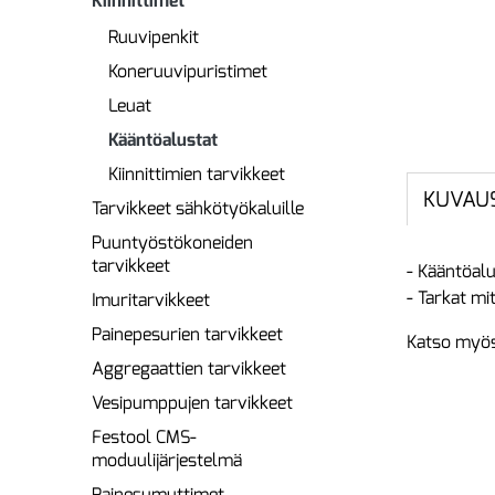
Kiinnittimet
Ruuvipenkit
Koneruuvipuristimet
Leuat
Kääntöalustat
Kiinnittimien tarvikkeet
KUVAU
Tarvikkeet sähkötyökaluille
Puuntyöstökoneiden
tarvikkeet
- Kääntöalu
- Tarkat mi
Imuritarvikkeet
Painepesurien tarvikkeet
Katso myös
Aggregaattien tarvikkeet
Vesipumppujen tarvikkeet
Festool CMS-
moduulijärjestelmä
Painesumuttimet