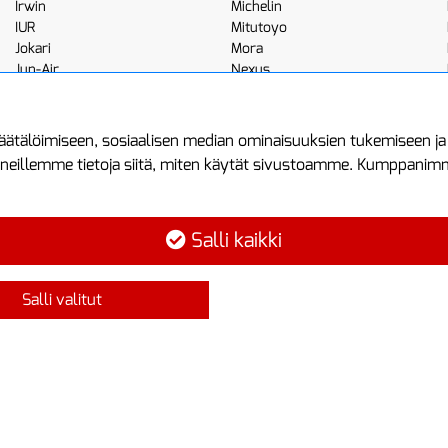
Irwin
Michelin
IUR
Mitutoyo
Jokari
Mora
Jun-Air
Nexus
JWL
Noga
Kemppi
Norton
ätälöimiseen, sosiaalisen median ominaisuuksien tukemiseen j
neillemme tietoja siitä, miten käytät sivustoamme. Kumppanimme 
minen
Asiakastilini
Protools
Asiakastili
Tuottajankatu 1
Salli kaikki
Luo tili
04440 Järvenp
Kirjaudu sisään
Puh: (09) 7515
Salli valitut
Ota yhteyttä
info@protools.f