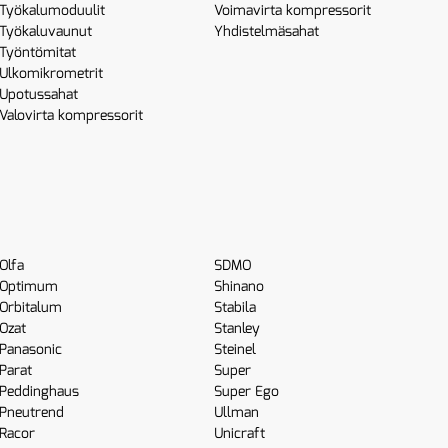
Työkalumoduulit
Voimavirta kompressorit
Työkaluvaunut
Yhdistelmäsahat
Työntömitat
Ulkomikrometrit
Upotussahat
Valovirta kompressorit
Olfa
SDMO
Optimum
Shinano
Orbitalum
Stabila
Ozat
Stanley
Panasonic
Steinel
Parat
Super
Peddinghaus
Super Ego
Pneutrend
Ullman
Racor
Unicraft