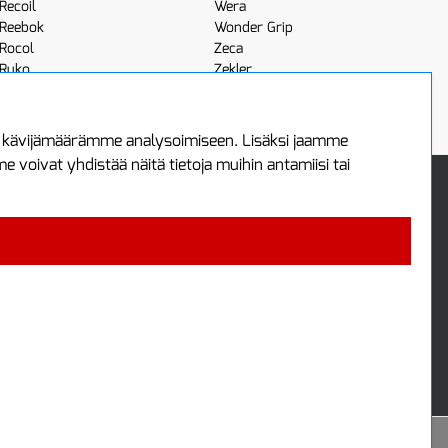
Recoil
Wera
Reebok
Wonder Grip
Rocol
Zeca
Ruko
Zekler
Röhm
Scangrip
a kävijämäärämme analysoimiseen. Lisäksi jaamme
voivat yhdistää näitä tietoja muihin antamiisi tai
 Oy
Uutiskirje
3
Tilaa maksuton uutiskirjeemme
ää
 4700
i