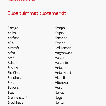
Kaikki tuoteryhmät
Suosituimmat tuotemerkit
3Keego
Kemppi
Abiko
Knipex
Aerfast
Komelon
AGA
Kränzle
Aircraft
Led Lenser
Alfra
Magmaweld
AMF
Master
Bahco
Masterfix
Bessey
Metabo
Bio-Circle
Metallkraft
Bondhus
Michelin
Bosch
Mitutoyo
Bowers
Mora
Boxo
Nexus
Brennenstuhl
Noga
Brockhaus
Norton