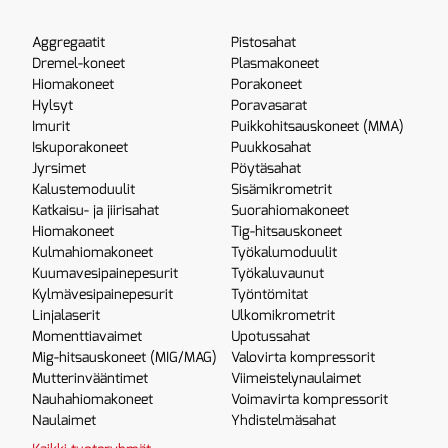
Aggregaatit
Pistosahat
Dremel-koneet
Plasmakoneet
Hiomakoneet
Porakoneet
Hylsyt
Poravasarat
Imurit
Puikkohitsauskoneet (MMA)
Iskuporakoneet
Puukkosahat
Jyrsimet
Pöytäsahat
Kalustemoduulit
Sisämikrometrit
Katkaisu- ja jiirisahat
Suorahiomakoneet
Hiomakoneet
Tig-hitsauskoneet
Kulmahiomakoneet
Työkalumoduulit
Kuumavesipainepesurit
Työkaluvaunut
Kylmävesipainepesurit
Työntömitat
Linjalaserit
Ulkomikrometrit
Momenttiavaimet
Upotussahat
Mig-hitsauskoneet (MIG/MAG)
Valovirta kompressorit
Mutterinvääntimet
Viimeistelynaulaimet
Nauhahiomakoneet
Voimavirta kompressorit
Naulaimet
Yhdistelmäsahat