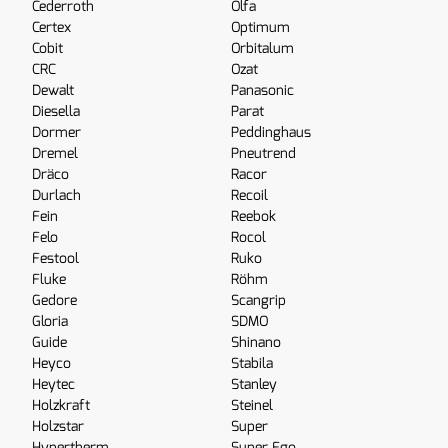
Cederroth
Olfa
Certex
Optimum
Cobit
Orbitalum
CRC
Ozat
Dewalt
Panasonic
Diesella
Parat
Dormer
Peddinghaus
Dremel
Pneutrend
Dräco
Racor
Durlach
Recoil
Fein
Reebok
Felo
Rocol
Festool
Ruko
Fluke
Röhm
Gedore
Scangrip
Gloria
SDMO
Guide
Shinano
Heyco
Stabila
Heytec
Stanley
Holzkraft
Steinel
Holzstar
Super
Hypertherm
Super Ego