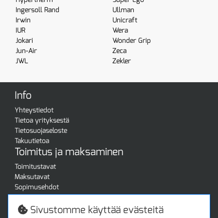
Ingersoll Rand
Ullman
Irwin
Unicraft
IUR
Wera
Jokari
Wonder Grip
Jun-Air
Zeca
JWL
Zekler
Info
Yhteystiedot
Tietoa yrityksestä
Tietosuojaseloste
Takuutietoa
Toimitus ja maksaminen
Toimitustavat
Maksutavat
Sopimusehdot
Turvallista ostamista
Jälleenmyyjille
Sivustomme käyttää evästeitä
Tax free / verovapaa myynti