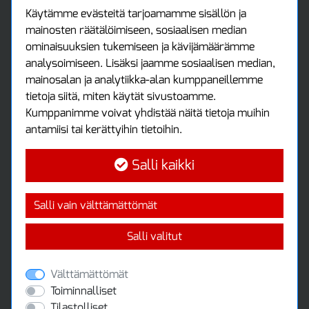
Asiakastilini
Käytämme evästeitä tarjoamamme sisällön ja
mainosten räätälöimiseen, sosiaalisen median
Asiakastili
ominaisuuksien tukemiseen ja kävijämäärämme
Luo tili
analysoimiseen. Lisäksi jaamme sosiaalisen median,
Kirjaudu sisään
mainosalan ja analytiikka-alan kumppaneillemme
Ota yhteyttä
tietoja siitä, miten käytät sivustoamme.
Protools Oy
Kumppanimme voivat yhdistää näitä tietoja muihin
antamiisi tai kerättyihin tietoihin.
Tuottajankatu 13
04440 Järvenpää
Salli kaikki
Puh: (09) 7515 4700
info@protools.fi
Uutiskirje
Salli vain välttämättömät
Tilaa maksuton uutiskirjeemme
Salli valitut
Välttämättömät
Toiminnalliset
Tilastolliset