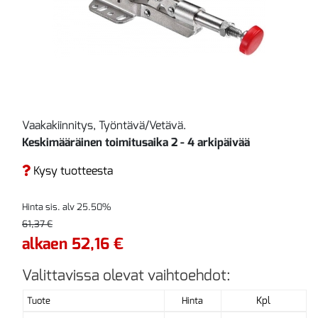
Vaakakiinnitys, Työntävä/Vetävä.
Keskimääräinen toimitusaika 2 - 4 arkipäivää
Kysy tuotteesta
Hinta sis. alv 25.50%
61,37 €
alkaen 52,16 €
Valittavissa olevat vaihtoehdot:
Kpl
Tuote
Hinta