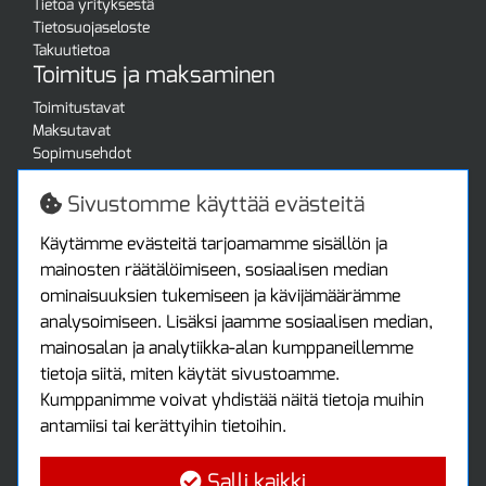
Tietoa yrityksestä
Tietosuojaseloste
Takuutietoa
Toimitus ja maksaminen
Toimitustavat
Maksutavat
Sopimusehdot
Turvallista ostamista
Jälleenmyyjille
Sivustomme käyttää evästeitä
Tax free / verovapaa myynti
Asiakastilini
Käytämme evästeitä tarjoamamme sisällön ja
mainosten räätälöimiseen, sosiaalisen median
Asiakastili
ominaisuuksien tukemiseen ja kävijämäärämme
Luo tili
analysoimiseen. Lisäksi jaamme sosiaalisen median,
Kirjaudu sisään
mainosalan ja analytiikka-alan kumppaneillemme
Ota yhteyttä
tietoja siitä, miten käytät sivustoamme.
Protools Oy
Kumppanimme voivat yhdistää näitä tietoja muihin
antamiisi tai kerättyihin tietoihin.
Tuottajankatu 13
04440 Järvenpää
Salli kaikki