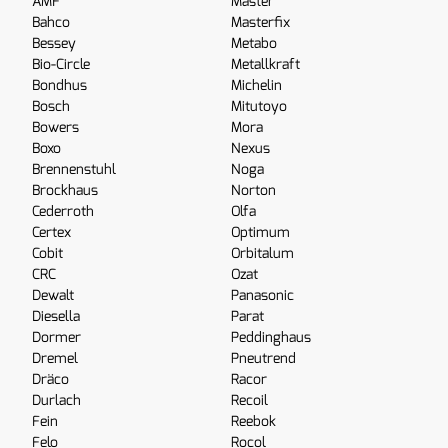
AMF
Master
Bahco
Masterfix
Bessey
Metabo
Bio-Circle
Metallkraft
Bondhus
Michelin
Bosch
Mitutoyo
Bowers
Mora
Boxo
Nexus
Brennenstuhl
Noga
Brockhaus
Norton
Cederroth
Olfa
Certex
Optimum
Cobit
Orbitalum
CRC
Ozat
Dewalt
Panasonic
Diesella
Parat
Dormer
Peddinghaus
Dremel
Pneutrend
Dräco
Racor
Durlach
Recoil
Fein
Reebok
Felo
Rocol