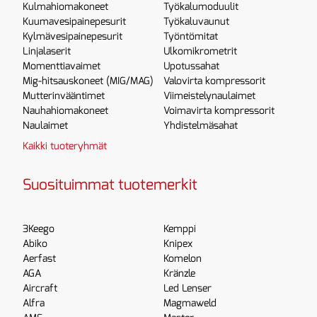
Kulmahiomakoneet
Työkalumoduulit
Kuumavesipainepesurit
Työkaluvaunut
Kylmävesipainepesurit
Työntömitat
Linjalaserit
Ulkomikrometrit
Momenttiavaimet
Upotussahat
Mig-hitsauskoneet (MIG/MAG)
Valovirta kompressorit
Mutterinvääntimet
Viimeistelynaulaimet
Nauhahiomakoneet
Voimavirta kompressorit
Naulaimet
Yhdistelmäsahat
Kaikki tuoteryhmät
Suosituimmat tuotemerkit
3Keego
Kemppi
Abiko
Knipex
Aerfast
Komelon
AGA
Kränzle
Aircraft
Led Lenser
Alfra
Magmaweld