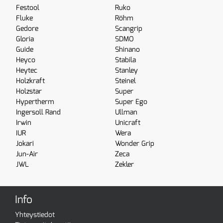
Festool
Ruko
Fluke
Röhm
Gedore
Scangrip
Gloria
SDMO
Guide
Shinano
Heyco
Stabila
Heytec
Stanley
Holzkraft
Steinel
Holzstar
Super
Hypertherm
Super Ego
Ingersoll Rand
Ullman
Irwin
Unicraft
IUR
Wera
Jokari
Wonder Grip
Jun-Air
Zeca
JWL
Zekler
Info
Yhteystiedot