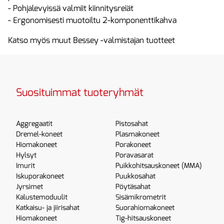
- Pohjalevyissä valmiit kiinnitysreiät
- Ergonomisesti muotoiltu 2-komponenttikahva
Katso myös muut Bessey -valmistajan tuotteet
Suosituimmat tuoteryhmät
Aggregaatit
Pistosahat
Dremel-koneet
Plasmakoneet
Hiomakoneet
Porakoneet
Hylsyt
Poravasarat
Imurit
Puikkohitsauskoneet (MMA)
Iskuporakoneet
Puukkosahat
Jyrsimet
Pöytäsahat
Kalustemoduulit
Sisämikrometrit
Katkaisu- ja jiirisahat
Suorahiomakoneet
Hiomakoneet
Tig-hitsauskoneet