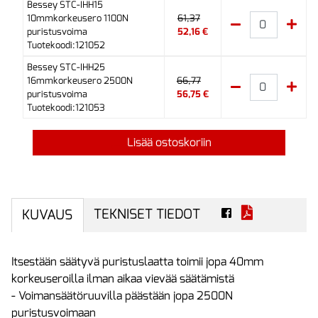
Bessey STC-IHH15
10mmkorkeusero 1100N
61,37
puristusvoima
52,16 €
Tuotekoodi:121052
Bessey STC-IHH25
16mmkorkeusero 2500N
66,77
puristusvoima
56,75 €
Tuotekoodi:121053
Lisää ostoskoriin
TEKNISET TIEDOT
KUVAUS
Itsestään säätyvä puristuslaatta toimii jopa 40mm
korkeuseroilla ilman aikaa vievää säätämistä
- Voimansäätöruuvilla päästään jopa 2500N
puristusvoimaan