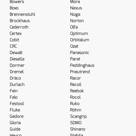
Bowers
Mora
Boxo
Nexus
Brennenstuhl
Noga
Brockhaus
Norton
Cederroth
Olfa
Certex
Optimum
Cobit
Orbitalum
CRC
Ozat
Dewalt
Panasonic
Diesella
Parat
Dormer
Peddinghaus
Dremel
Pneutrend
Dräco
Racor
Durlach
Recoil
Fein
Reebok
Felo
Rocol
Festool
Ruko
Fluke
Röhm
Gedore
Scangrip
Gloria
SDMO
Guide
Shinano
Heyco
Stabila