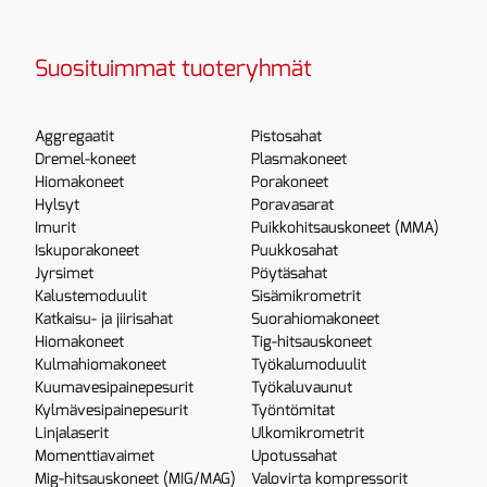
Suosituimmat tuoteryhmät
Aggregaatit
Pistosahat
Dremel-koneet
Plasmakoneet
Hiomakoneet
Porakoneet
Hylsyt
Poravasarat
Imurit
Puikkohitsauskoneet (MMA)
Iskuporakoneet
Puukkosahat
Jyrsimet
Pöytäsahat
Kalustemoduulit
Sisämikrometrit
Katkaisu- ja jiirisahat
Suorahiomakoneet
Hiomakoneet
Tig-hitsauskoneet
Kulmahiomakoneet
Työkalumoduulit
Kuumavesipainepesurit
Työkaluvaunut
Kylmävesipainepesurit
Työntömitat
Linjalaserit
Ulkomikrometrit
Momenttiavaimet
Upotussahat
Mig-hitsauskoneet (MIG/MAG)
Valovirta kompressorit