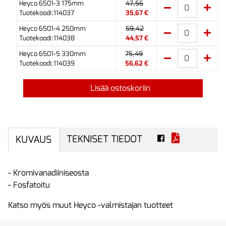
Heyco 6501-3 175mm
47,56
Tuotekoodi:114037
35,67 €
Heyco 6501-4 250mm
59,42
Tuotekoodi:114038
44,57 €
Heyco 6501-5 330mm
75,49
Tuotekoodi:114039
56,62 €
Lisää ostoskoriin
TEKNISET TIEDOT
KUVAUS
- Kromivanadiiniseosta
- Fosfatoitu
Katso myös muut Heyco -valmistajan tuotteet