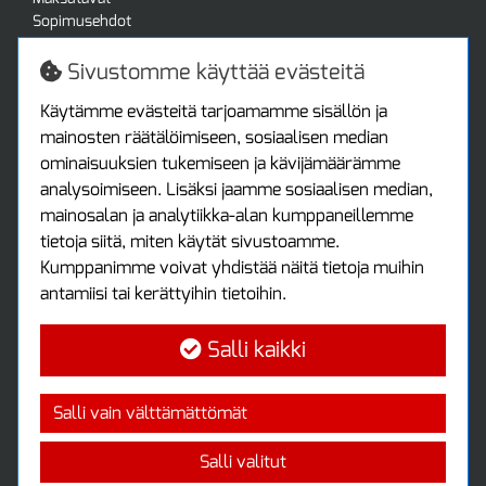
Sopimusehdot
Turvallista ostamista
Jälleenmyyjille
Sivustomme käyttää evästeitä
Tax free / verovapaa myynti
Asiakastilini
Käytämme evästeitä tarjoamamme sisällön ja
mainosten räätälöimiseen, sosiaalisen median
Asiakastili
ominaisuuksien tukemiseen ja kävijämäärämme
Luo tili
analysoimiseen. Lisäksi jaamme sosiaalisen median,
Kirjaudu sisään
mainosalan ja analytiikka-alan kumppaneillemme
Ota yhteyttä
tietoja siitä, miten käytät sivustoamme.
Protools Oy
Kumppanimme voivat yhdistää näitä tietoja muihin
antamiisi tai kerättyihin tietoihin.
Tuottajankatu 13
04440 Järvenpää
Salli kaikki
Puh: (09) 7515 4700
info@protools.fi
Uutiskirje
Salli vain välttämättömät
Tilaa maksuton uutiskirjeemme
Salli valitut