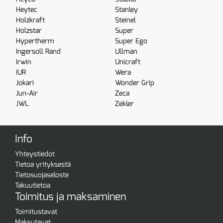
Heytec
Stanley
Holzkraft
Steinel
Holzstar
Super
Hypertherm
Super Ego
Ingersoll Rand
Ullman
Irwin
Unicraft
IUR
Wera
Jokari
Wonder Grip
Jun-Air
Zeca
JWL
Zekler
Info
Yhteystiedot
Tietoa yrityksestä
Tietosuojaseloste
Takuutietoa
Toimitus ja maksaminen
Toimitustavat
Maksutavat