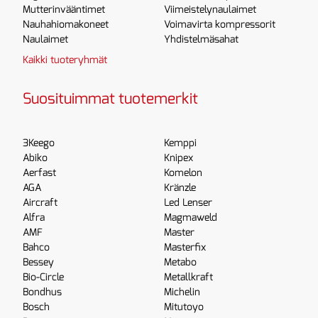
Mutterinvääntimet
Viimeistelynaulaimet
Nauhahiomakoneet
Voimavirta kompressorit
Naulaimet
Yhdistelmäsahat
Kaikki tuoteryhmät
Suosituimmat tuotemerkit
3Keego
Kemppi
Abiko
Knipex
Aerfast
Komelon
AGA
Kränzle
Aircraft
Led Lenser
Alfra
Magmaweld
AMF
Master
Bahco
Masterfix
Bessey
Metabo
Bio-Circle
Metallkraft
Bondhus
Michelin
Bosch
Mitutoyo