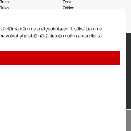
Rocol
Zeca
Ruko
Zekler
Röhm
Scangrip
a kävijämäärämme analysoimiseen. Lisäksi jaamme
voivat yhdistää näitä tietoja muihin antamiisi tai
 Oy
Uutiskirje
3
Tilaa maksuton uutiskirjeemme
ää
 4700
i
Powered by