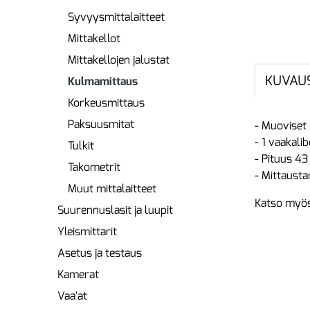
Syvyysmittalaitteet
Mittakellot
Mittakellojen jalustat
KUVAU
Kulmamittaus
Korkeusmittaus
Paksuusmitat
- Muoviset 
- 1 vaakalibe
Tulkit
- Pituus 43
Takometrit
- Mittaust
Muut mittalaitteet
Katso myös
Suurennuslasit ja luupit
Yleismittarit
Asetus ja testaus
Kamerat
Vaa'at