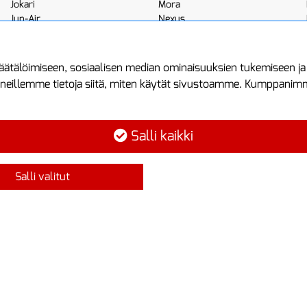
Jokari
Mora
Jun-Air
Nexus
JWL
Noga
Kemppi
Norton
ätälöimiseen, sosiaalisen median ominaisuuksien tukemiseen j
neillemme tietoja siitä, miten käytät sivustoamme. Kumppanimme 
minen
Asiakastilini
Protools
Asiakastili
Tuottajankatu 1
Salli kaikki
Luo tili
04440 Järvenp
Kirjaudu sisään
Puh: (09) 7515
Salli valitut
Ota yhteyttä
info@protools.f