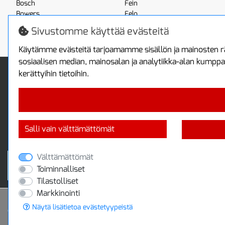
Bosch
Fein
Bowers
Felo
Boxo
Festool
Sivustomme käyttää evästeitä
Brennenstuhl
Fluke
Käytämme evästeitä tarjoamamme sisällön ja mainosten rä
sosiaalisen median, mainosalan ja analytiikka-alan kumppa
Info
Toimitus ja maksa
kerättyihin tietoihin.
Yhteystiedot
Toimitustavat
Tietoa yrityksestä
Maksutavat
Tietosuojaseloste
Sopimusehdot
Takuutietoa
Turvallista ostamista
Salli vain välttämättömät
Jälleenmyyjille
Tax free / verovapaa myynti
Välttämättömät
Toiminnalliset
Tilastolliset
Markkinointi
Näytä lisätietoa evästetyypeistä
© 2020 Protools Oy