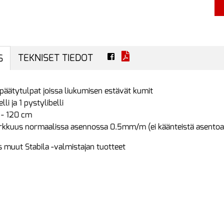
TEKNISET TIEDOT
S
päätytulpat joissa liukumisen estävät kumit
lli ja 1 pystylibelli
 - 120 cm
arkkuus normaalissa asennossa 0.5mm/m (ei käänteistä asentoa
 muut Stabila -valmistajan tuotteet