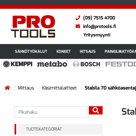
(09) 7515 4700
info@protools.fi
Yritysmyynti
SÄHKÖTYÖKALUT
KONEET
HITSAUS
PAINEILMATYÖK
Mittaus
Käsimittalaitteet
Stabila 70 sähköasenta
Sta
TUOTEKATEGORIAT