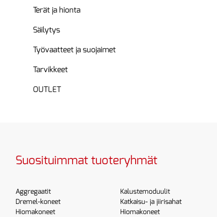
Terät ja hionta
Säilytys
Työvaatteet ja suojaimet
Tarvikkeet
OUTLET
Suosituimmat tuoteryhmät
Aggregaatit
Kalustemoduulit
Dremel-koneet
Katkaisu- ja jiirisahat
Hiomakoneet
Hiomakoneet