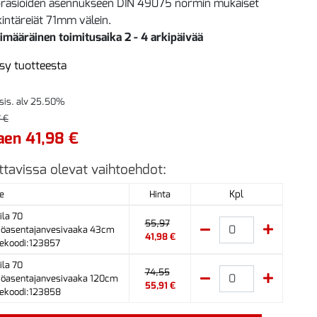
orasioiden asennukseen DIN 49075 normin mukaiset
intäreiät 71mm välein.
imääräinen toimitusaika 2 - 4 arkipäivää
sy tuotteesta
 sis. alv 25.50%
 €
aen 41,98 €
ttavissa olevat vaihtoehdot:
Kpl
e
Hinta
ila 70
55,97
öasentajanvesivaaka 43cm
41,98 €
ekoodi:123857
ila 70
74,55
öasentajanvesivaaka 120cm
55,91 €
ekoodi:123858