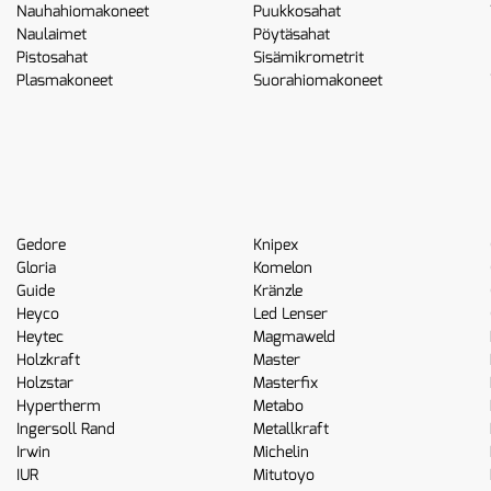
Nauhahiomakoneet
Puukkosahat
Naulaimet
Pöytäsahat
Pistosahat
Sisämikrometrit
Plasmakoneet
Suorahiomakoneet
Gedore
Knipex
Gloria
Komelon
Guide
Kränzle
Heyco
Led Lenser
Heytec
Magmaweld
Holzkraft
Master
Holzstar
Masterfix
Hypertherm
Metabo
Ingersoll Rand
Metallkraft
Irwin
Michelin
IUR
Mitutoyo