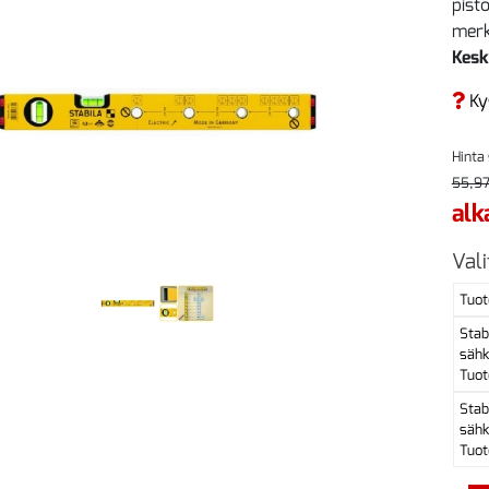
pist
merk
Kesk
Ky
Hinta
55,97
alk
Vali
Tuot
Stab
sähk
Tuot
Stab
sähk
Tuot