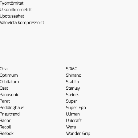
Työntömitat
Ulkomikrometrit
Upotussahat
Valovirta kompressorit
Olfa
SDMO
Optimum
Shinano
Orbitalum
Stabila
Ozat
Stanley
Panasonic
Steinel
Parat
Super
Peddinghaus
Super Ego
Pneutrend
Ullman
Racor
Unicraft
Recoil
Wera
Reebok
Wonder Grip