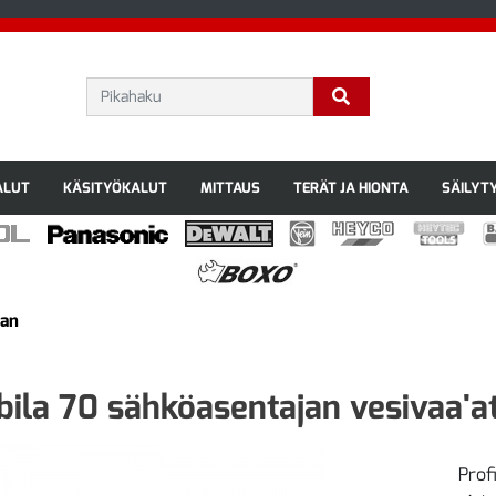
ALUT
KÄSITYÖKALUT
MITTAUS
TERÄT JA HIONTA
SÄILYT
jan
bila 70 sähköasentajan vesivaa'
Profi