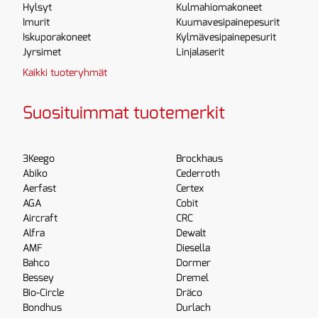
Hylsyt
Kulmahiomakoneet
Imurit
Kuumavesipainepesurit
Iskuporakoneet
Kylmävesipainepesurit
Jyrsimet
Linjalaserit
Kaikki tuoteryhmät
Suosituimmat tuotemerkit
3Keego
Brockhaus
Abiko
Cederroth
Aerfast
Certex
AGA
Cobit
Aircraft
CRC
Alfra
Dewalt
AMF
Diesella
Bahco
Dormer
Bessey
Dremel
Bio-Circle
Dräco
Bondhus
Durlach