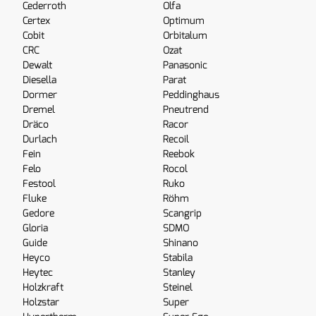
Cederroth
Olfa
Certex
Optimum
Cobit
Orbitalum
CRC
Ozat
Dewalt
Panasonic
Diesella
Parat
Dormer
Peddinghaus
Dremel
Pneutrend
Dräco
Racor
Durlach
Recoil
Fein
Reebok
Felo
Rocol
Festool
Ruko
Fluke
Röhm
Gedore
Scangrip
Gloria
SDMO
Guide
Shinano
Heyco
Stabila
Heytec
Stanley
Holzkraft
Steinel
Holzstar
Super