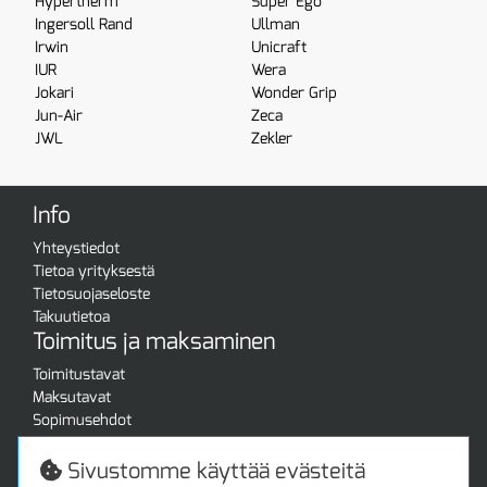
Hypertherm
Super Ego
Ingersoll Rand
Ullman
Irwin
Unicraft
IUR
Wera
Jokari
Wonder Grip
Jun-Air
Zeca
JWL
Zekler
Info
Yhteystiedot
Tietoa yrityksestä
Tietosuojaseloste
Takuutietoa
Toimitus ja maksaminen
Toimitustavat
Maksutavat
Sopimusehdot
Turvallista ostamista
Jälleenmyyjille
Sivustomme käyttää evästeitä