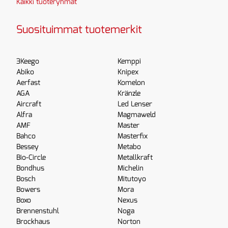
Kaikki tuoteryhmät
Suosituimmat tuotemerkit
3Keego
Kemppi
Abiko
Knipex
Aerfast
Komelon
AGA
Kränzle
Aircraft
Led Lenser
Alfra
Magmaweld
AMF
Master
Bahco
Masterfix
Bessey
Metabo
Bio-Circle
Metallkraft
Bondhus
Michelin
Bosch
Mitutoyo
Bowers
Mora
Boxo
Nexus
Brennenstuhl
Noga
Brockhaus
Norton