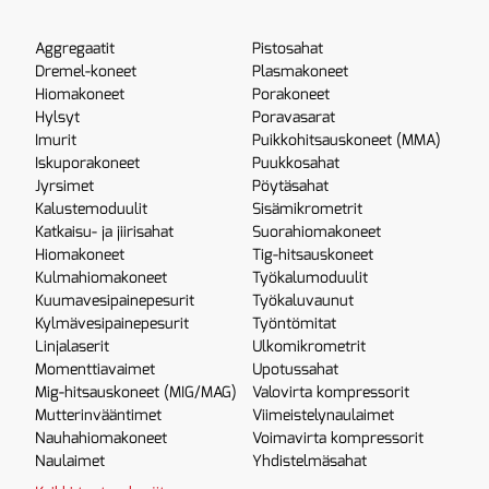
Aggregaatit
Pistosahat
Dremel-koneet
Plasmakoneet
Hiomakoneet
Porakoneet
Hylsyt
Poravasarat
Imurit
Puikkohitsauskoneet (MMA)
Iskuporakoneet
Puukkosahat
Jyrsimet
Pöytäsahat
Kalustemoduulit
Sisämikrometrit
Katkaisu- ja jiirisahat
Suorahiomakoneet
Hiomakoneet
Tig-hitsauskoneet
Kulmahiomakoneet
Työkalumoduulit
Kuumavesipainepesurit
Työkaluvaunut
Kylmävesipainepesurit
Työntömitat
Linjalaserit
Ulkomikrometrit
Momenttiavaimet
Upotussahat
Mig-hitsauskoneet (MIG/MAG)
Valovirta kompressorit
Mutterinvääntimet
Viimeistelynaulaimet
Nauhahiomakoneet
Voimavirta kompressorit
Naulaimet
Yhdistelmäsahat