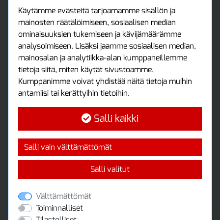
Tax free / verovapaa myynti
Asiakastilini
Käytämme evästeitä tarjoamamme sisällön ja
mainosten räätälöimiseen, sosiaalisen median
Asiakastili
ominaisuuksien tukemiseen ja kävijämäärämme
Luo tili
analysoimiseen. Lisäksi jaamme sosiaalisen median,
Kirjaudu sisään
mainosalan ja analytiikka-alan kumppaneillemme
Ota yhteyttä
tietoja siitä, miten käytät sivustoamme.
Protools Oy
Kumppanimme voivat yhdistää näitä tietoja muihin
antamiisi tai kerättyihin tietoihin.
Tuottajankatu 13
04440 Järvenpää
Salli kaikki
Puh: (09) 7515 4700
info@protools.fi
Uutiskirje
Salli vain välttämättömät
Tilaa maksuton uutiskirjeemme
Salli valitut
Välttämättömät
Toiminnalliset
Tilastolliset