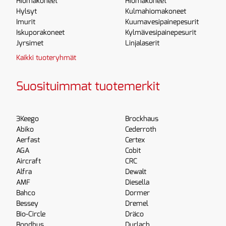
Hiomakoneet
Hiomakoneet
Hylsyt
Kulmahiomakoneet
Imurit
Kuumavesipainepesurit
Iskuporakoneet
Kylmävesipainepesurit
Jyrsimet
Linjalaserit
Kaikki tuoteryhmät
Suosituimmat tuotemerkit
3Keego
Brockhaus
Abiko
Cederroth
Aerfast
Certex
AGA
Cobit
Aircraft
CRC
Alfra
Dewalt
AMF
Diesella
Bahco
Dormer
Bessey
Dremel
Bio-Circle
Dräco
Bondhus
Durlach