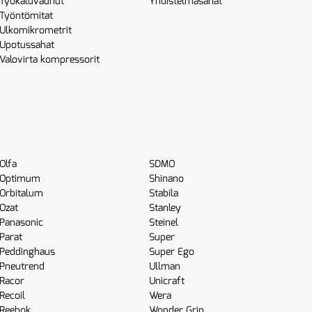
Työkaluvaunut
Yhdistelmäsahat
Työntömitat
Ulkomikrometrit
Upotussahat
Valovirta kompressorit
Olfa
SDMO
Optimum
Shinano
Orbitalum
Stabila
Ozat
Stanley
Panasonic
Steinel
Parat
Super
Peddinghaus
Super Ego
Pneutrend
Ullman
Racor
Unicraft
Recoil
Wera
Reebok
Wonder Grip