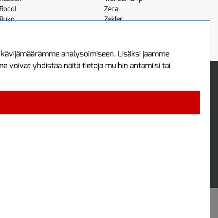
Rocol
Zeca
Ruko
Zekler
Röhm
Scangrip
a kävijämäärämme analysoimiseen. Lisäksi jaamme
voivat yhdistää näitä tietoja muihin antamiisi tai
 Oy
Uutiskirje
3
Tilaa maksuton uutiskirjeemme
ää
 4700
i
Powered by