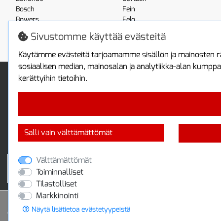
Bosch
Fein
Bowers
Felo
Boxo
Festool
Sivustomme käyttää evästeitä
Brennenstuhl
Fluke
Käytämme evästeitä tarjoamamme sisällön ja mainosten rä
sosiaalisen median, mainosalan ja analytiikka-alan kumppa
Info
Toimitus ja maksa
kerättyihin tietoihin.
Yhteystiedot
Toimitustavat
Tietoa yrityksestä
Maksutavat
Tietosuojaseloste
Sopimusehdot
Takuutietoa
Turvallista ostamista
Salli vain välttämättömät
Jälleenmyyjille
Tax free / verovapaa myynti
Välttämättömät
Toiminnalliset
Tilastolliset
Markkinointi
Näytä lisätietoa evästetyypeistä
© 2020 Protools Oy