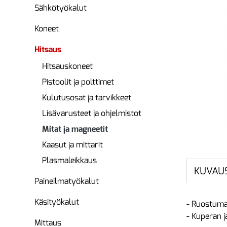
Sähkötyökalut
Koneet
Hitsaus
Hitsauskoneet
Pistoolit ja polttimet
Kulutusosat ja tarvikkeet
Lisävarusteet ja ohjelmistot
Mitat ja magneetit
Kaasut ja mittarit
Plasmaleikkaus
KUVAU
Paineilmatyökalut
Käsityökalut
- Ruostuma
- Kuperan j
Mittaus