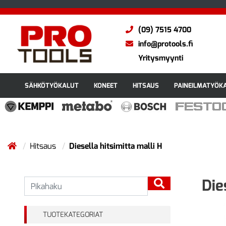
(09) 7515 4700
info@protools.fi
Yritysmyynti
SÄHKÖTYÖKALUT
KONEET
HITSAUS
PAINEILMATYÖK
Hitsaus
Diesella hitsimitta malli H
Die
TUOTEKATEGORIAT