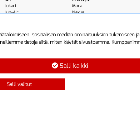
Jokari
Mora
Jun-Air
Nexus
JWL
Noga
Kemppi
Norton
ätälöimiseen, sosiaalisen median ominaisuuksien tukemiseen j
neillemme tietoja siitä, miten käytät sivustoamme. Kumppanimme 
minen
Asiakastilini
Protools
Asiakastili
Tuottajankatu 1
Salli kaikki
Luo tili
04440 Järvenp
Kirjaudu sisään
Puh: (09) 7515
Salli valitut
Ota yhteyttä
info@protools.f