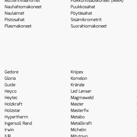
Mutterinvääntimet
Puikkohitsauskoneet (MMA)
Nauhahiomakoneet
Puukkosahat
Naulaimet
Pöytäsahat
Pistosahat
Sisämikrometrit
Plasmakoneet
Suorahiomakoneet
Gedore
Knipex
Gloria
Komelon
Guide
Kränzle
Heyco
Led Lenser
Heytec
Magmaweld
Holzkraft
Master
Holzstar
Masterfix
Hypertherm
Metabo
Ingersoll Rand
Metallkraft
Irwin
Michelin
IUR
Mitutoyo