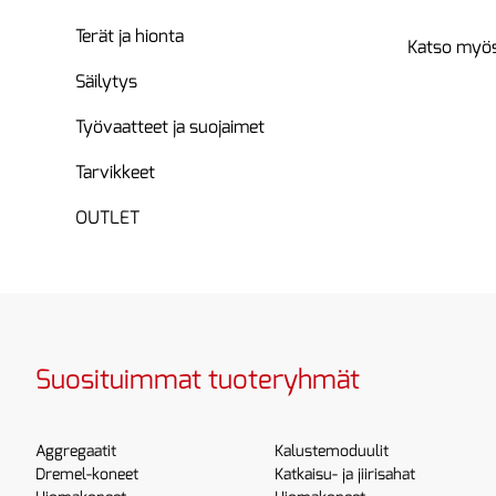
Terät ja hionta
Katso myös
Säilytys
Työvaatteet ja suojaimet
Tarvikkeet
OUTLET
Suosituimmat tuoteryhmät
Aggregaatit
Kalustemoduulit
Dremel-koneet
Katkaisu- ja jiirisahat