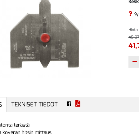
Kesk
Ky
Hinta
49,07
41,
TEKNISET TIEDOT
S
tonta terästä
a koveran hitsin mittaus