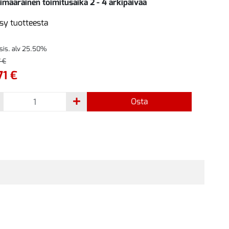
imääräinen toimitusaika 2 - 4 arkipäivää
sy tuotteesta
 sis. alv 25.50%
 €
71 €
Osta