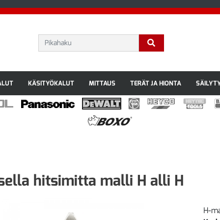
ALUT
KÄSITYÖKALUT
MITTAUS
TERÄT JA HIONTA
SÄILYT
sella hitsimitta malli H alli H
H-ma