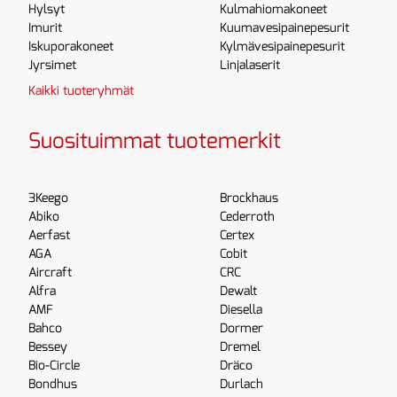
Hylsyt
Kulmahiomakoneet
Imurit
Kuumavesipainepesurit
Iskuporakoneet
Kylmävesipainepesurit
Jyrsimet
Linjalaserit
Kaikki tuoteryhmät
Suosituimmat tuotemerkit
3Keego
Brockhaus
Abiko
Cederroth
Aerfast
Certex
AGA
Cobit
Aircraft
CRC
Alfra
Dewalt
AMF
Diesella
Bahco
Dormer
Bessey
Dremel
Bio-Circle
Dräco
Bondhus
Durlach