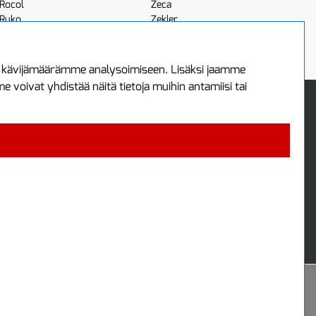
Rocol
Zeca
Ruko
Zekler
Röhm
Scangrip
a kävijämäärämme analysoimiseen. Lisäksi jaamme
voivat yhdistää näitä tietoja muihin antamiisi tai
 Oy
Uutiskirje
3
Tilaa maksuton uutiskirjeemme
ää
 4700
i
Powered by