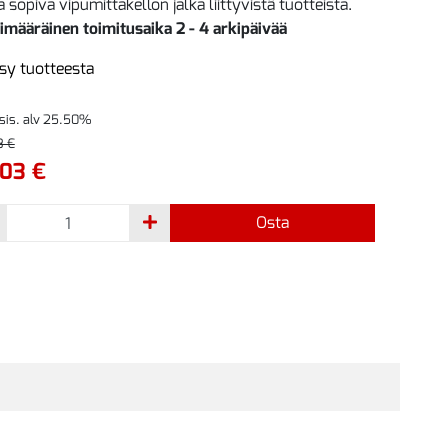
 sopiva vipumittakellon jalka liittyvistä tuotteista.
imääräinen toimitusaika 2 - 4 arkipäivää
sy tuotteesta
 sis. alv 25.50%
3 €
,03 €
Osta