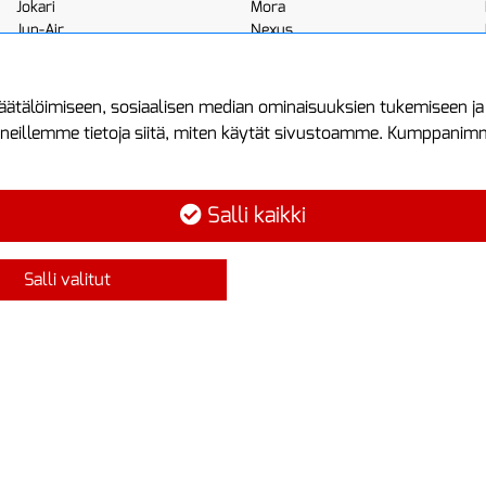
Jokari
Mora
Jun-Air
Nexus
JWL
Noga
Kemppi
Norton
ätälöimiseen, sosiaalisen median ominaisuuksien tukemiseen j
neillemme tietoja siitä, miten käytät sivustoamme. Kumppanimme 
minen
Asiakastilini
Protools
Asiakastili
Tuottajankatu 1
Salli kaikki
Luo tili
04440 Järvenp
Kirjaudu sisään
Puh: (09) 7515
Salli valitut
Ota yhteyttä
info@protools.f