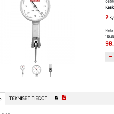
ostaa
Kesk
Ky
Hinta
115,3
98
TEKNISET TIEDOT
S