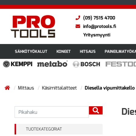
(09) 7515 4700
info@protools.fi
Yritysmyynti
SÄHKÖTYÖKALUT
KONEET
HITSAUS
PAINEILMATYÖK
Mittaus
Käsimittalaitteet
Diesella vipumittakello
Die
TUOTEKATEGORIAT