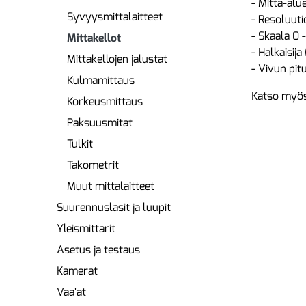
- Mitta-al
Syvyysmittalaitteet
- Resoluut
- Skaala 0 
Mittakellot
- Halkaisij
Mittakellojen jalustat
- Vivun pi
Kulmamittaus
Katso myös
Korkeusmittaus
Paksuusmitat
Tulkit
Takometrit
Muut mittalaitteet
Suurennuslasit ja luupit
Yleismittarit
Asetus ja testaus
Kamerat
Vaa'at