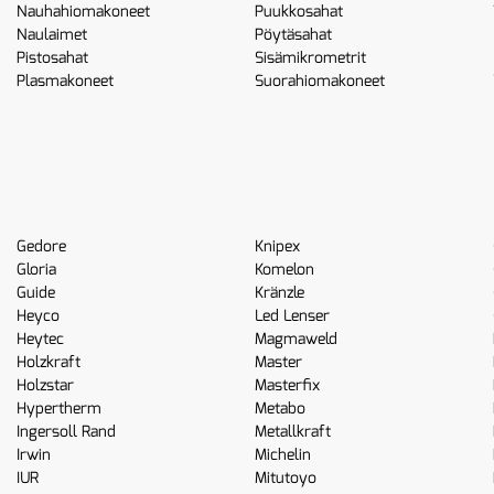
Nauhahiomakoneet
Puukkosahat
Naulaimet
Pöytäsahat
Pistosahat
Sisämikrometrit
Plasmakoneet
Suorahiomakoneet
Gedore
Knipex
Gloria
Komelon
Guide
Kränzle
Heyco
Led Lenser
Heytec
Magmaweld
Holzkraft
Master
Holzstar
Masterfix
Hypertherm
Metabo
Ingersoll Rand
Metallkraft
Irwin
Michelin
IUR
Mitutoyo