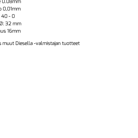
ue 0.08mm
io 0,01mm
- 40 - 0
a Ø: 32 mm
tuus 16mm
 muut Diesella -valmistajan tuotteet