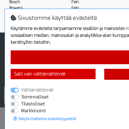
Bosch
Fein
Bowers
Felo
Boxo
Festool
Sivustomme käyttää evästeitä
Brennenstuhl
Fluke
Käytämme evästeitä tarjoamamme sisällön ja mainosten rä
sosiaalisen median, mainosalan ja analytiikka-alan kumppa
Info
Toimitus ja maksa
kerättyihin tietoihin.
Yhteystiedot
Toimitustavat
Tietoa yrityksestä
Maksutavat
Tietosuojaseloste
Sopimusehdot
Takuutietoa
Turvallista ostamista
Salli vain välttämättömät
Jälleenmyyjille
Tax free / verovapaa myynti
Välttämättömät
Toiminnalliset
Tilastolliset
Markkinointi
Näytä lisätietoa evästetyypeistä
© 2020 Protools Oy