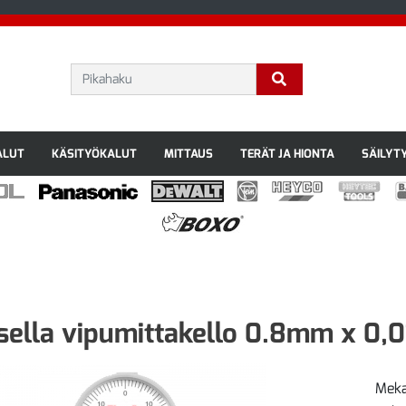
ALUT
KÄSITYÖKALUT
MITTAUS
TERÄT JA HIONTA
SÄILYT
sella vipumittakello 0.8mm x 0
Meka