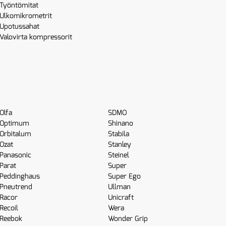
Työntömitat
Ulkomikrometrit
Upotussahat
Valovirta kompressorit
Olfa
SDMO
Optimum
Shinano
Orbitalum
Stabila
Ozat
Stanley
Panasonic
Steinel
Parat
Super
Peddinghaus
Super Ego
Pneutrend
Ullman
Racor
Unicraft
Recoil
Wera
Reebok
Wonder Grip