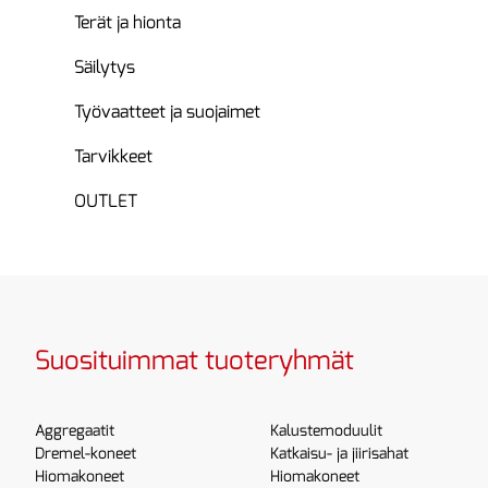
Terät ja hionta
Säilytys
Työvaatteet ja suojaimet
Tarvikkeet
OUTLET
Suosituimmat tuoteryhmät
Aggregaatit
Kalustemoduulit
Dremel-koneet
Katkaisu- ja jiirisahat
Hiomakoneet
Hiomakoneet