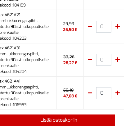
ekoodi:104199
ex 4621A21
mLukkorengaspihti,
29,99
utettu 90ast. ulkopuoliselle
25,50 €
orenkaalle
ekoodi:104203
ex 4621A31
mmLukkorengaspihti,
33,26
utettu 90ast. ulkopuoliselle
28,27 €
orenkaalle
ekoodi:104204
ex 4621A41
mmLukkorengaspihti,
56,10
utettu 90ast. ulkopuoliselle
47,68 €
orenkaalle
ekoodi:106953
Lisää ostoskoriin