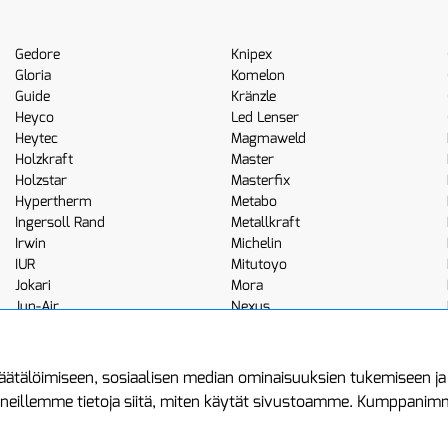
Gedore
Knipex
Gloria
Komelon
Guide
Kränzle
Heyco
Led Lenser
Heytec
Magmaweld
Holzkraft
Master
Holzstar
Masterfix
Hypertherm
Metabo
Ingersoll Rand
Metallkraft
Irwin
Michelin
IUR
Mitutoyo
Jokari
Mora
Jun-Air
Nexus
JWL
Noga
Kemppi
Norton
ätälöimiseen, sosiaalisen median ominaisuuksien tukemiseen j
neillemme tietoja siitä, miten käytät sivustoamme. Kumppanimme 
minen
Asiakastilini
Protools