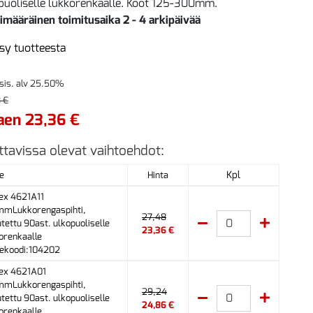
puoliselle lukkorenkaalle. Koot 125-300mm.
imääräinen toimitusaika 2 - 4 arkipäivää
sy tuotteesta
 sis. alv 25.50%
 €
aen 23,36 €
ttavissa olevat vaihtoehdot:
Kpl
e
Hinta
ex 4621A11
mmLukkorengaspihti,
27,48
utettu 90ast. ulkopuoliselle
23,36 €
orenkaalle
ekoodi:104202
ex 4621A01
mmLukkorengaspihti,
29,24
utettu 90ast. ulkopuoliselle
24,86 €
orenkaalle