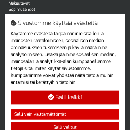
Maksutavat
Sopimusehdot
Turvallista ostamista
Jälleenmyyjille
Sivustomme käyttää evästeitä
Tax free / verovapaa myynti
Asiakastilini
Käytämme evästeitä tarjoamamme sisällön ja
mainosten räätälöimiseen, sosiaalisen median
Asiakastili
ominaisuuksien tukemiseen ja kävijämäärämme
Luo tili
analysoimiseen. Lisäksi jaamme sosiaalisen median,
Kirjaudu sisään
mainosalan ja analytiikka-alan kumppaneillemme
Ota yhteyttä
tietoja siitä, miten käytät sivustoamme.
Protools Oy
Kumppanimme voivat yhdistää näitä tietoja muihin
antamiisi tai kerättyihin tietoihin.
Tuottajankatu 13
04440 Järvenpää
Salli kaikki
Puh: (09) 7515 4700
info@protools.fi
Uutiskirje
Salli vain välttämättömät
Tilaa maksuton uutiskirjeemme
Salli valitut