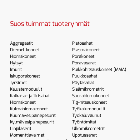
Suosituimmat tuoteryhmät
Aggregaatit
Pistosahat
Dremel-koneet
Plasmakoneet
Hiomakoneet
Porakoneet
Hylsyt
Poravasarat
Imurit
Puikkohitsauskoneet (MMA)
Iskuporakoneet
Puukkosahat
Jyrsimet
Pöytäsahat
Kalustemoduulit
Sisämikrometrit
Katkaisu- ja jiirisahat
Suorahiomakoneet
Hiomakoneet
Tig-hitsauskoneet
Kulmahiomakoneet
Työkalumoduulit
Kuumavesipainepesurit
Työkaluvaunut
Kylmävesipainepesurit
Työntömitat
Linjalaserit
Ulkomikrometrit
Momenttiavaimet
Upotussahat