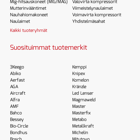
Mig-hitsauskoneet (MIG/MAG)
Valovirta kompressorit
Mutterinvääntimet
Viimeistelynaulaimet
Nauhahiomakoneet
Voimavirta kompressorit
Naulaimet
Yhdistelmäsahat
Kaikki tuoteryhmät
Suosituimmat tuotemerkit
3Keego
Kemppi
Abiko
Knipex
Aerfast
Komelon
AGA
Kränzle
Aircraft
Led Lenser
Alfra
Magmaweld
AMF
Master
Bahco
Masterfix
Bessey
Metabo
Bio-Circle
Metallkraft
Bondhus
Michelin
Bosch
Mitutoyo