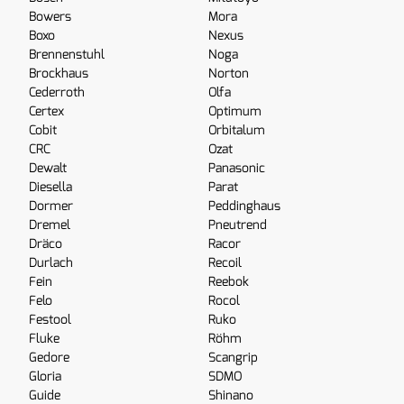
Bowers
Mora
Boxo
Nexus
Brennenstuhl
Noga
Brockhaus
Norton
Cederroth
Olfa
Certex
Optimum
Cobit
Orbitalum
CRC
Ozat
Dewalt
Panasonic
Diesella
Parat
Dormer
Peddinghaus
Dremel
Pneutrend
Dräco
Racor
Durlach
Recoil
Fein
Reebok
Felo
Rocol
Festool
Ruko
Fluke
Röhm
Gedore
Scangrip
Gloria
SDMO
Guide
Shinano