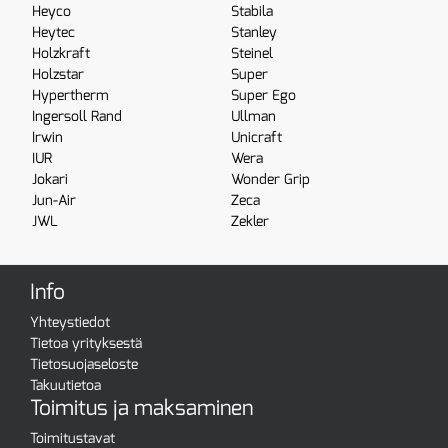
Heyco
Stabila
Heytec
Stanley
Holzkraft
Steinel
Holzstar
Super
Hypertherm
Super Ego
Ingersoll Rand
Ullman
Irwin
Unicraft
IUR
Wera
Jokari
Wonder Grip
Jun-Air
Zeca
JWL
Zekler
Info
Yhteystiedot
Tietoa yrityksestä
Tietosuojaseloste
Takuutietoa
Toimitus ja maksaminen
Toimitustavat