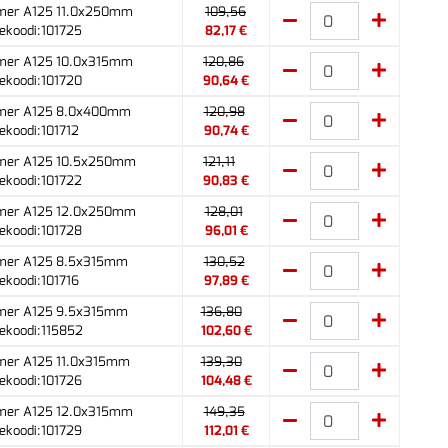
mer A125 11.0x250mm
109,56
ekoodi:101725
82,17 €
mer A125 10.0x315mm
120,86
ekoodi:101720
90,64 €
mer A125 8.0x400mm
120,98
ekoodi:101712
90,74 €
mer A125 10.5x250mm
121,11
ekoodi:101722
90,83 €
mer A125 12.0x250mm
128,01
ekoodi:101728
96,01 €
mer A125 8.5x315mm
130,52
ekoodi:101716
97,89 €
mer A125 9.5x315mm
136,80
ekoodi:115852
102,60 €
mer A125 11.0x315mm
139,30
ekoodi:101726
104,48 €
mer A125 12.0x315mm
149,35
ekoodi:101729
112,01 €