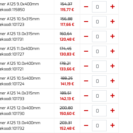
mer A125 9.0x400mm
154,37
ekoodi:115850
115,77 €
mer A125 10.5x315mm
156,88
ekoodi:101723
117,66 €
mer A125 13.0x315mm
160,64
ekoodi:101731
120,48 €
mer A125 11.0x400mm
174,45
ekoodi:101727
130,83 €
mer A125 10.0x400mm
178,21
ekoodi:101721
133,66 €
mer A125 10.5x400mm
188,25
ekoodi:101724
141,19 €
mer A125 14.0x315mm
189,51
ekoodi:101733
142,13 €
mer A125 12.0x400mm
200,80
ekoodi:101730
150,60 €
mer A125 13.0x400mm
203,31
ekoodi:101732
152,48 €