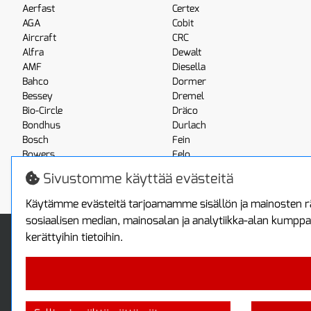
Aerfast
Certex
AGA
Cobit
Aircraft
CRC
Alfra
Dewalt
AMF
Diesella
Bahco
Dormer
Bessey
Dremel
Bio-Circle
Dräco
Bondhus
Durlach
Bosch
Fein
Bowers
Felo
Boxo
Festool
Sivustomme käyttää evästeitä
Brennenstuhl
Fluke
Käytämme evästeitä tarjoamamme sisällön ja mainosten rä
sosiaalisen median, mainosalan ja analytiikka-alan kumppa
Info
Toimitus ja maksa
kerättyihin tietoihin.
Yhteystiedot
Toimitustavat
Tietoa yrityksestä
Maksutavat
Tietosuojaseloste
Sopimusehdot
Takuutietoa
Turvallista ostamista