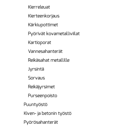
Kierreleuat
Kierteenkorjaus
Kärkiupottimet
Pyörivät kovametalliviilat
Kartioporat
Vannesahanterät
Reikäsahat metallille
Jyrsintä
Sorvaus
Reikäjyrsimet
Purseenpoisto
Puuntyöstö
Kiven- ja betonin työstö
Pyörösahanterät