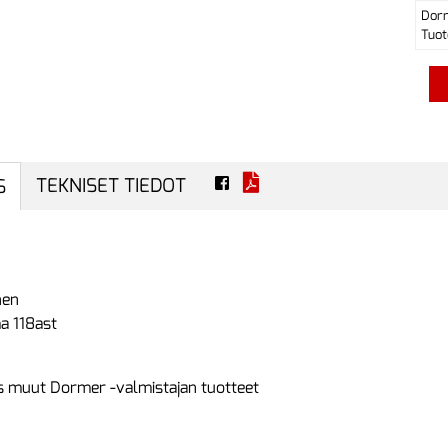
Dor
Tuot
TEKNISET TIEDOT
S
nen
a 118ast
 muut Dormer -valmistajan tuotteet