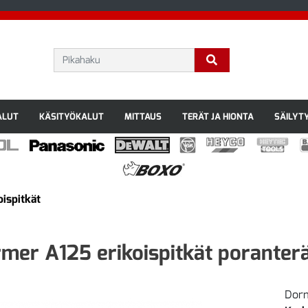
ALUT
KÄSITYÖKALUT
MITTAUS
TERÄT JA HIONTA
SÄILYT
ispitkät
mer A125 erikoispitkät porante
Dorm