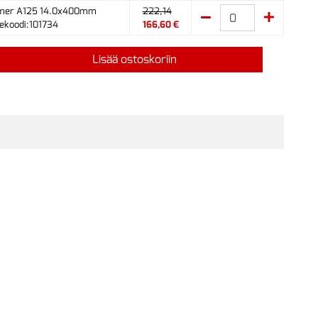
mer A125 14.0x400mm
222,14
ekoodi:101734
166,60 €
Lisää ostoskoriin