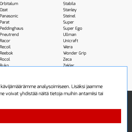
Orbitalum
Stabila
Ozat
Stanley
Panasonic
Steinel
Parat
Super
Peddinghaus
Super Ego
Pneutrend
Ullman
Racor
Unicraft
Recoil
Wera
Reebok
Wonder Grip
Rocol
Zeca
Ruko
Zekler
Röhm
Scangrip
a kävijämäärämme analysoimiseen. Lisäksi jaamme
voivat yhdistää näitä tietoja muihin antamiisi tai
 Oy
Uutiskirje
3
Tilaa maksuton uutiskirjeemme
ää
 4700