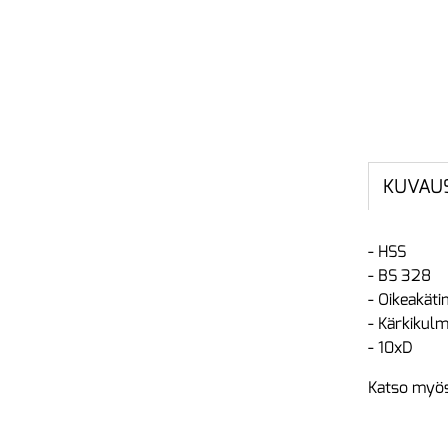
KUVAU
- HSS
- BS 328
- Oikeakäti
- Kärkikulm
- 10xD
Katso myös