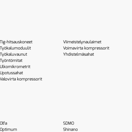
Tig-hitsauskoneet
Viimeistelynaulaimet
Työkalumoduulit
Voimavirta kompressorit
Työkaluvaunut
Yhdistelmäsahat
Työntömitat
Ulkomikrometrit
Upotussahat
Valovirta kompressorit
Olfa
SDMO
Optimum
Shinano