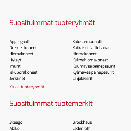
Suosituimmat tuoteryhmät
Aggregaatit
Kalustemoduulit
Dremel-koneet
Katkaisu- ja jiirisahat
Hiomakoneet
Hiomakoneet
Hylsyt
Kulmahiomakoneet
Imurit
Kuumavesipainepesurit
Iskuporakoneet
Kylmävesipainepesurit
Jyrsimet
Linjalaserit
Kaikki tuoteryhmät
Suosituimmat tuotemerkit
3Keego
Brockhaus
Abiko
Cederroth