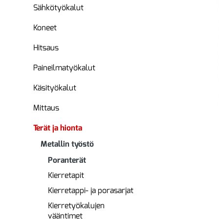
Sähkötyökalut
Koneet
Hitsaus
Paineilmatyökalut
Käsityökalut
Mittaus
Terät ja hionta
Metallin työstö
Poranterät
Kierretapit
Kierretappi- ja porasarjat
Kierretyökalujen
vääntimet