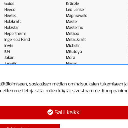
Guide
Kränzle
Heyco
Led Lenser
Heytec
Magmaweld
Holzkraft
Master
Holzstar
Masterfix
Hypertherm
Metabo
Ingersoll Rand
Metallkraft
Irwin
Michelin
IUR
Mitutoyo
Jokari
Mora
Jun-Air
Nexus
JWL
Noga
Kemppi
Norton
ätälöimiseen, sosiaalisen median ominaisuuksien tukemiseen j
neillemme tietoja siitä, miten käytät sivustoamme. Kumppanimme 
minen
Asiakastilini
Protools
Asiakastili
Tuottajankatu 1
Salli kaikki
Luo tili
04440 Järvenp
Kirjaudu sisään
Puh: (09) 7515