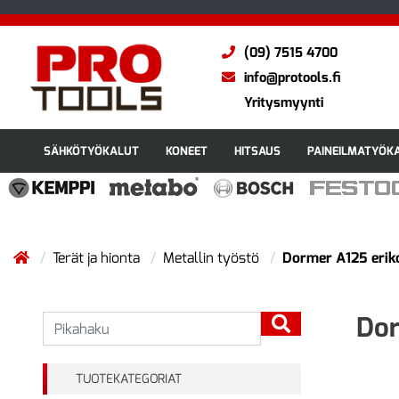
(09) 7515 4700
info@protools.fi
Yritysmyynti
SÄHKÖTYÖKALUT
KONEET
HITSAUS
PAINEILMATYÖK
Terät ja hionta
Metallin työstö
Dormer A125 eriko
Dor
TUOTEKATEGORIAT