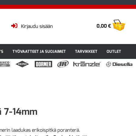
0,00 €
Kirjaudu sisään
YS
TYÖVAATTEET JA SUOJAIMET
TARVIKKEET
OUTLET
rä 7-14mm
erin laadukas erikoispitkä poranterä.