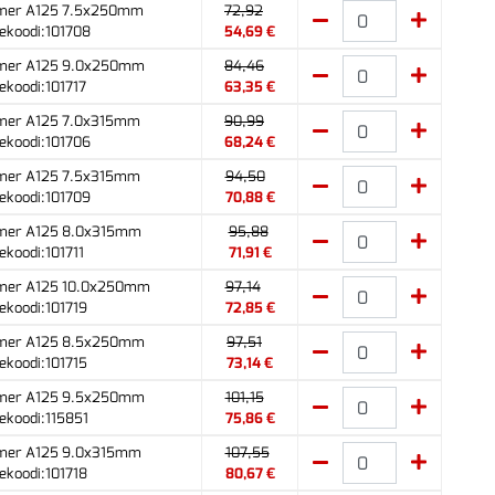
mer A125 7.5x250mm
72,92
ekoodi:101708
54,69 €
mer A125 9.0x250mm
84,46
ekoodi:101717
63,35 €
mer A125 7.0x315mm
90,99
ekoodi:101706
68,24 €
mer A125 7.5x315mm
94,50
ekoodi:101709
70,88 €
mer A125 8.0x315mm
95,88
ekoodi:101711
71,91 €
mer A125 10.0x250mm
97,14
ekoodi:101719
72,85 €
mer A125 8.5x250mm
97,51
ekoodi:101715
73,14 €
mer A125 9.5x250mm
101,15
ekoodi:115851
75,86 €
mer A125 9.0x315mm
107,55
ekoodi:101718
80,67 €