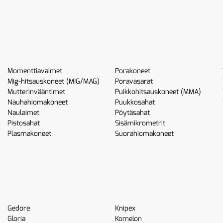
Momenttiavaimet
Porakoneet
Mig-hitsauskoneet (MIG/MAG)
Poravasarat
Mutterinvääntimet
Puikkohitsauskoneet (MMA)
Nauhahiomakoneet
Puukkosahat
Naulaimet
Pöytäsahat
Pistosahat
Sisämikrometrit
Plasmakoneet
Suorahiomakoneet
Gedore
Knipex
Gloria
Komelon