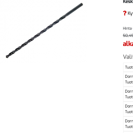
Kesk
Ky
Hinta
50,45
alk
Vali
Tuot
Dor
Tuot
Dor
Tuot
Dor
Tuot
Dor
Tuot