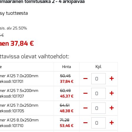
imääräinen toimitusaika 2 - 4 arkipäivää
sy tuotteesta
 sis. alv 25.50%
 €
aen 37,84 €
ttavissa olevat vaihtoehdot:
Kpl
e
Hinta
mer A125 7.0x200mm
50,45
ekoodi:101701
37,84 €
mer A125 7.5x200mm
60,49
ekoodi:101707
45,37 €
mer A125 7.0x250mm
64,51
ekoodi:101705
48,38 €
mer A125 8.0x250mm
71,28
ekoodi:101710
53,46 €