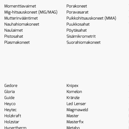
Momenttiavaimet
Porakoneet
Mig-hitsauskoneet (MIG/MAG)
Poravasarat
Mutterinvääntimet
Puikkohitsauskoneet (MMA)
Nauhahiomakoneet
Puukkosahat
Naulaimet
Pöytäsahat
Pistosahat
Sisämikrometrit
Plasmakoneet
Suorahiomakoneet
Gedore
Knipex
Gloria
Komelon
Guide
Kränzle
Heyco
Led Lenser
Heytec
Magmaweld
Holzkraft
Master
Holzstar
Masterfix
Hypertherm
Metabo