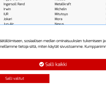
Ingersoll Rand
Metallkraft
Irwin
Michelin
IUR
Mitutoyo
Jokari
Mora
Jun-Air
Nexus
JWL
Noga
Kemppi
Norton
ätälöimiseen, sosiaalisen median ominaisuuksien tukemiseen j
neillemme tietoja siitä, miten käytät sivustoamme. Kumppanimme 
minen
Asiakastilini
Protools
Asiakastili
Tuottajankatu 1
Salli kaikki
Luo tili
04440 Järvenp
Kirjaudu sisään
Puh: (09) 7515
Salli valitut
Ota yhteyttä
info@protools.f