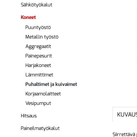
Sähkötyökalut
Koneet
Puuntyöstö
Metallin työstö
Aggregaatit
Painepesurit
Harjakoneet
Lämmittimet
Puhaltimet ja kuivaimet
Korjaamolaitteet
Vesipumput
KUVAU
Hitsaus
Paineilmatyökalut
Siirrettävä