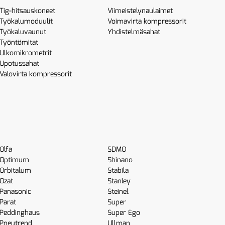
Tig-hitsauskoneet
Viimeistelynaulaimet
Työkalumoduulit
Voimavirta kompressorit
Työkaluvaunut
Yhdistelmäsahat
Työntömitat
Ulkomikrometrit
Upotussahat
Valovirta kompressorit
Olfa
SDMO
Optimum
Shinano
Orbitalum
Stabila
Ozat
Stanley
Panasonic
Steinel
Parat
Super
Peddinghaus
Super Ego
Pneutrend
Ullman