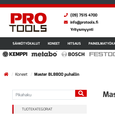
(09) 7515 4700
info@protools.fi
Yritysmyynti
SÄHKÖTYÖKALUT
KONEET
HITSAUS
PAINEILMATYÖK
Koneet
Master BL8800 puhallin
Mas
TUOTEKATEGORIAT