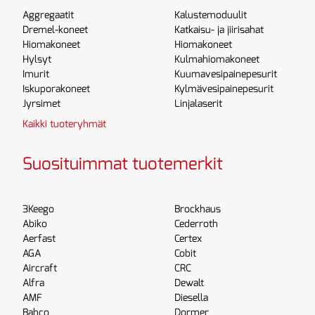
Aggregaatit
Kalustemoduulit
Dremel-koneet
Katkaisu- ja jiirisahat
Hiomakoneet
Hiomakoneet
Hylsyt
Kulmahiomakoneet
Imurit
Kuumavesipainepesurit
Iskuporakoneet
Kylmävesipainepesurit
Jyrsimet
Linjalaserit
Kaikki tuoteryhmät
Suosituimmat tuotemerkit
3Keego
Brockhaus
Abiko
Cederroth
Aerfast
Certex
AGA
Cobit
Aircraft
CRC
Alfra
Dewalt
AMF
Diesella
Bahco
Dormer