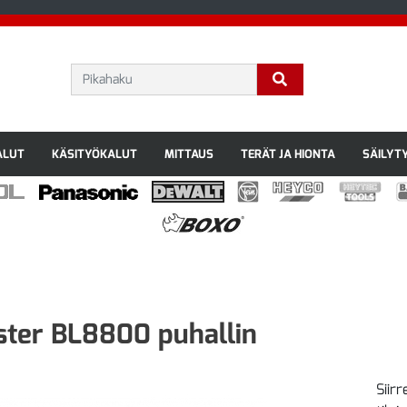
ALUT
KÄSITYÖKALUT
MITTAUS
TERÄT JA HIONTA
SÄILYT
ter BL8800 puhallin
Siirr