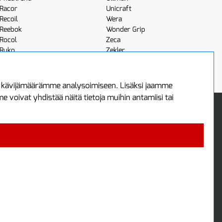
Racor
Unicraft
Recoil
Wera
Reebok
Wonder Grip
Rocol
Zeca
Ruko
Zekler
Röhm
Scangrip
a kävijämäärämme analysoimiseen. Lisäksi jaamme
voivat yhdistää näitä tietoja muihin antamiisi tai
 Oy
Uutiskirje
3
Tilaa maksuton uutiskirjeemme
ää
 4700
i