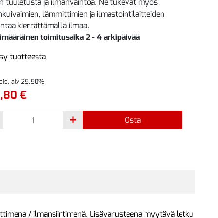
jen tuuletusta ja ilmanvaihtoa. Ne tukevat myös
nkuivaimien, lämmittimien ja ilmastointilaitteiden
intaa kierrättämällä ilmaa.
imääräinen toimitusaika 2 - 4 arkipäivää
sy tuotteesta
 sis. alv 25.50%
,80 €
Osta
ulettimena / ilmansiirtimenä. Lisävarusteena myytävä letku