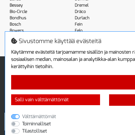
Bessey
Dremel
Bio-Circle
Dräco
Bondhus
Durlach
Bosch
Fein
Bowers
Felo
Boxo
Festool
Sivustomme käyttää evästeitä
Brennenstuhl
Fluke
Käytämme evästeitä tarjoamamme sisällön ja mainosten rä
sosiaalisen median, mainosalan ja analytiikka-alan kumppa
Info
Toimitus ja maksa
kerättyihin tietoihin.
Yhteystiedot
Toimitustavat
Tietoa yrityksestä
Maksutavat
Tietosuojaseloste
Sopimusehdot
Takuutietoa
Turvallista ostamista
Salli vain välttämättömät
Jälleenmyyjille
Tax free / verovapaa myynti
Välttämättömät
Toiminnalliset
Tilastolliset