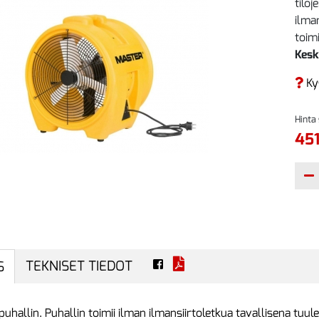
tilo
ilma
toim
Kesk
Ky
Hinta
451
TEKNISET TIEDOT
S
 puhallin. Puhallin toimii ilman ilmansiirtoletkua tavallisena tu