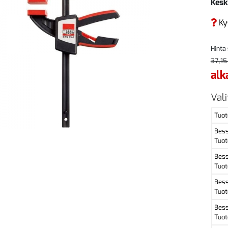
Kesk
Ky
Hinta
37,15
alk
Vali
Tuot
Bes
Tuot
Bes
Tuot
Bes
Tuot
Bes
Tuot