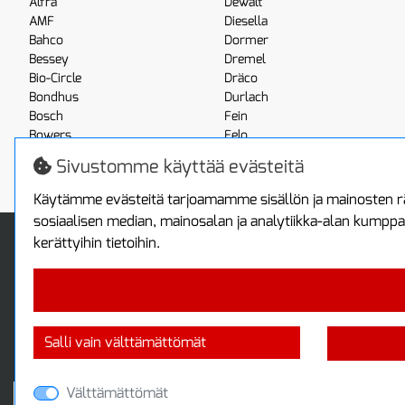
Alfra
Dewalt
AMF
Diesella
Bahco
Dormer
Bessey
Dremel
Bio-Circle
Dräco
Bondhus
Durlach
Bosch
Fein
Bowers
Felo
Boxo
Festool
Sivustomme käyttää evästeitä
Brennenstuhl
Fluke
Käytämme evästeitä tarjoamamme sisällön ja mainosten rä
sosiaalisen median, mainosalan ja analytiikka-alan kumppa
Info
Toimitus ja maksa
kerättyihin tietoihin.
Yhteystiedot
Toimitustavat
Tietoa yrityksestä
Maksutavat
Tietosuojaseloste
Sopimusehdot
Takuutietoa
Turvallista ostamista
Salli vain välttämättömät
Jälleenmyyjille
Tax free / verovapaa myynti
Välttämättömät