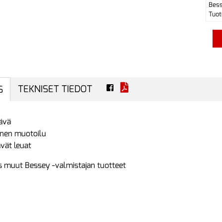
Bes
Tuot
TEKNISET TIEDOT
S
ävä
nen muotoilu
vät leuat
 muut Bessey -valmistajan tuotteet