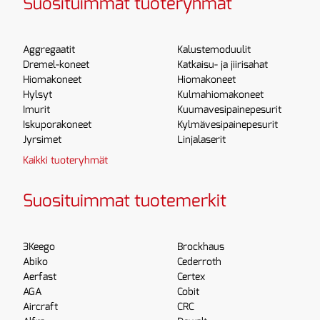
Suosituimmat tuoteryhmät
Aggregaatit
Kalustemoduulit
Dremel-koneet
Katkaisu- ja jiirisahat
Hiomakoneet
Hiomakoneet
Hylsyt
Kulmahiomakoneet
Imurit
Kuumavesipainepesurit
Iskuporakoneet
Kylmävesipainepesurit
Jyrsimet
Linjalaserit
Kaikki tuoteryhmät
Suosituimmat tuotemerkit
3Keego
Brockhaus
Abiko
Cederroth
Aerfast
Certex
AGA
Cobit
Aircraft
CRC