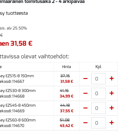
imääräinen toimitusaika 2 - 4 arkipäivää
sy tuotteesta
 sis. alv 25.50%
 €
aen 31,58 €
ttavissa olevat vaihtoehdot:
Kpl
e
Hinta
sey EZS15-8 150mm
37,15
ekoodi:114667
31,58 €
sey EZS30-8 300mm
41,16
ekoodi:114668
34,99 €
sey EZS45-8 450mm
44,18
ekoodi:114669
37,55 €
sey EZS60-8 600mm
51,08
ekoodi:114670
43,42 €