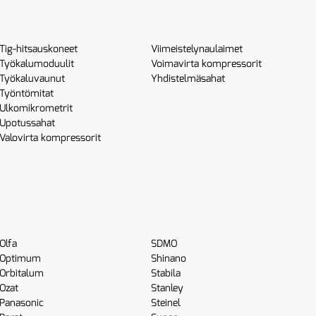
Tig-hitsauskoneet
Viimeistelynaulaimet
Työkalumoduulit
Voimavirta kompressorit
Työkaluvaunut
Yhdistelmäsahat
Työntömitat
Ulkomikrometrit
Upotussahat
Valovirta kompressorit
Olfa
SDMO
Optimum
Shinano
Orbitalum
Stabila
Ozat
Stanley
Panasonic
Steinel