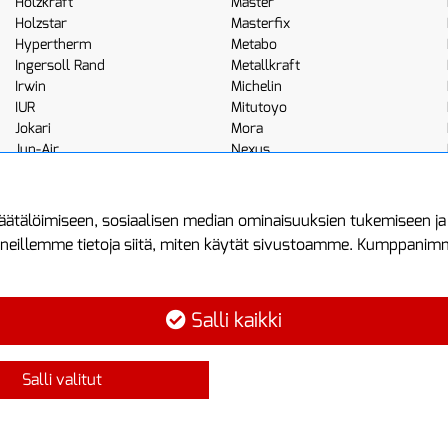
Holzkraft
Master
Holzstar
Masterfix
Hypertherm
Metabo
Ingersoll Rand
Metallkraft
Irwin
Michelin
IUR
Mitutoyo
Jokari
Mora
Jun-Air
Nexus
JWL
Noga
Kemppi
Norton
ätälöimiseen, sosiaalisen median ominaisuuksien tukemiseen j
neillemme tietoja siitä, miten käytät sivustoamme. Kumppanimme 
minen
Asiakastilini
Protools
Asiakastili
Tuottajankatu 1
Salli kaikki
Luo tili
04440 Järvenp
Kirjaudu sisään
Puh: (09) 7515
Salli valitut
Ota yhteyttä
info@protools.f