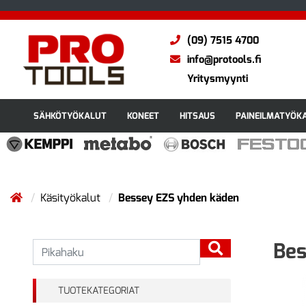
(09) 7515 4700
info@protools.fi
Yritysmyynti
SÄHKÖTYÖKALUT
KONEET
HITSAUS
PAINEILMATYÖK
Käsityökalut
Bessey EZS yhden käden
Bes
TUOTEKATEGORIAT