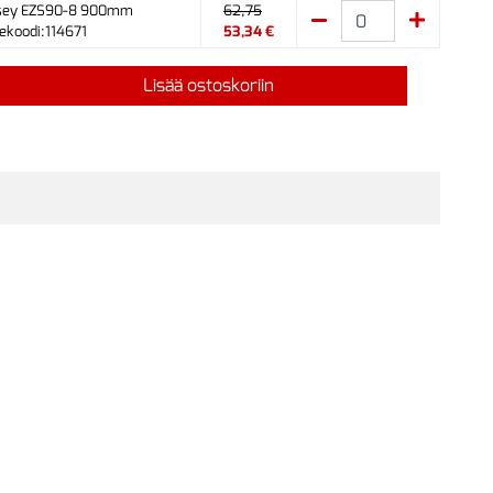
sey EZS90-8 900mm
62,75
ekoodi:114671
53,34 €
Lisää ostoskoriin