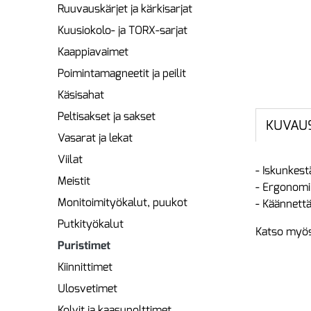
Ruuvauskärjet ja kärkisarjat
Kuusiokolo- ja TORX-sarjat
Kaappiavaimet
Poimintamagneetit ja peilit
Käsisahat
Peltisakset ja sakset
KUVAU
Vasarat ja lekat
Viilat
- Iskunkest
Meistit
- Ergonomi
Monitoimityökalut, puukot
- Käännettä
Putkityökalut
Katso myös
Puristimet
Kiinnittimet
Ulosvetimet
Kolvit ja kaasupolttimet