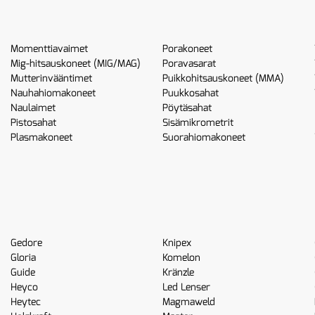
Momenttiavaimet
Porakoneet
Mig-hitsauskoneet (MIG/MAG)
Poravasarat
Mutterinvääntimet
Puikkohitsauskoneet (MMA)
Nauhahiomakoneet
Puukkosahat
Naulaimet
Pöytäsahat
Pistosahat
Sisämikrometrit
Plasmakoneet
Suorahiomakoneet
Gedore
Knipex
Gloria
Komelon
Guide
Kränzle
Heyco
Led Lenser
Heytec
Magmaweld