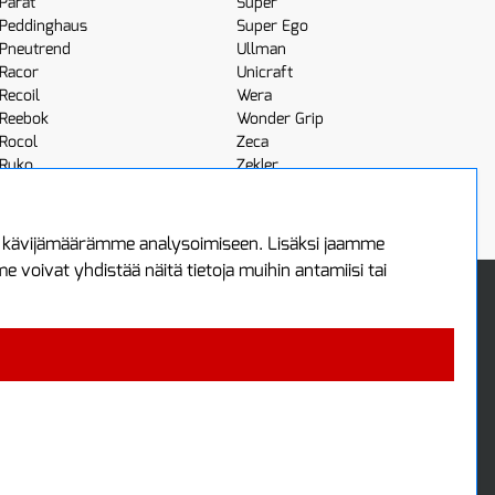
Parat
Super
Peddinghaus
Super Ego
Pneutrend
Ullman
Racor
Unicraft
Recoil
Wera
Reebok
Wonder Grip
Rocol
Zeca
Ruko
Zekler
Röhm
Scangrip
a kävijämäärämme analysoimiseen. Lisäksi jaamme
voivat yhdistää näitä tietoja muihin antamiisi tai
 Oy
Uutiskirje
3
Tilaa maksuton uutiskirjeemme
ää
 4700
i