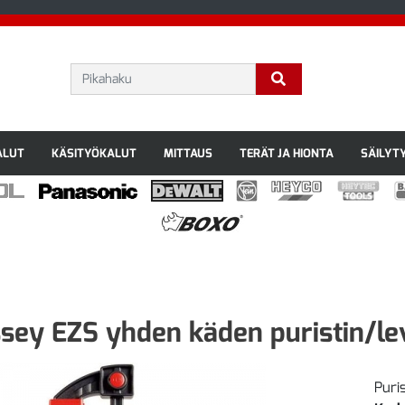
ALUT
KÄSITYÖKALUT
MITTAUS
TERÄT JA HIONTA
SÄILYT
sey EZS yhden käden puristin/lev
Puri