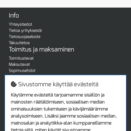
Info
Yhteystiedot
Tietoa yrityksestä
Tietosuojaseloste
Takuutietoa
Toimitus ja maksaminen
Toimitustavat
Maksutavat
Sopimusehdot
Turvallista ostamista
Jälleenmyyjille
Sivustomme käyttää evästeitä
Tax free / verovapaa myynti
Asiakastilini
Käytämme evästeitä tarjoamamme sisällön ja
mainosten räätälöimiseen, sosiaalisen median
Asiakastili
ominaisuuksien tukemiseen ja kävijämäärämme
Luo tili
analysoimiseen. Lisäksi jaamme sosiaalisen median,
Kirjaudu sisään
mainosalan ja analytiikka-alan kumppaneillemme
Ota yhteyttä
tietoja siitä, miten käytät sivustoamme.