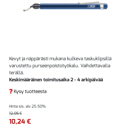
Kevyt ja näppärästi mukana kulkeva taskuklipsillä
varustettu purseenpoistotyökalu. Vaihdettavalla
terällä.
Keskimääräinen toimitusaika 2 - 4 arkipäivää
Kysy tuotteesta
Hinta sis. alv 25.50%
12,05 €
10,24 €