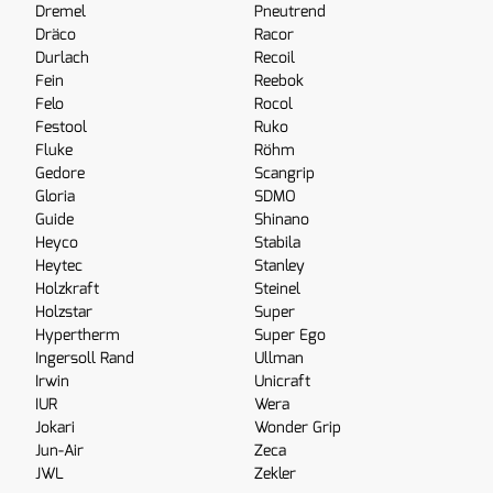
Dremel
Pneutrend
Dräco
Racor
Durlach
Recoil
Fein
Reebok
Felo
Rocol
Festool
Ruko
Fluke
Röhm
Gedore
Scangrip
Gloria
SDMO
Guide
Shinano
Heyco
Stabila
Heytec
Stanley
Holzkraft
Steinel
Holzstar
Super
Hypertherm
Super Ego
Ingersoll Rand
Ullman
Irwin
Unicraft
IUR
Wera
Jokari
Wonder Grip
Jun-Air
Zeca
JWL
Zekler