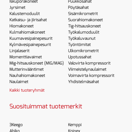
Iskuporakoneet
Puukkosahat
Jyrsimet
Pöytäsahat
Kalustemoduulit
Sisämikrometrit
Katkaisu- ja jiirisahat
Suorahiomakoneet
Hiomakoneet
Tig-hitsauskoneet
Kulmahiomakoneet
Työkalumoduulit
Kuumavesipainepesurit
Työkaluvaunut
Kylmävesipainepesurit
Työntömitat
Linjalaserit
Ulkomikrometrit
Momenttiavaimet
Upotussahat
Mig-hitsauskoneet (MIG/MAG)
Valovirta kompressorit
Mutterinvääntimet
Viimeistelynaulaimet
Nauhahiomakoneet
Voimavirta kompressorit
Naulaimet
Yhdistelmäsahat
Kaikki tuoteryhmät
Suosituimmat tuotemerkit
3Keego
Kemppi
Abiko
Knipex