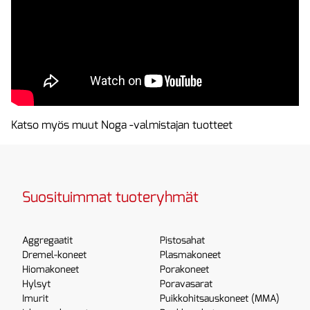
Katso myös muut Noga -valmistajan tuotteet
Suosituimmat tuoteryhmät
Aggregaatit
Pistosahat
Dremel-koneet
Plasmakoneet
Hiomakoneet
Porakoneet
Hylsyt
Poravasarat
Imurit
Puikkohitsauskoneet (MMA)