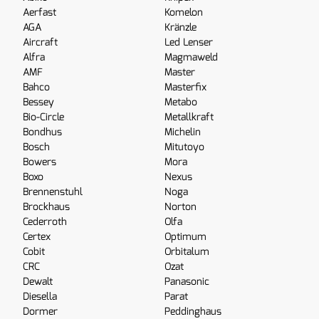
Aerfast
Komelon
AGA
Kränzle
Aircraft
Led Lenser
Alfra
Magmaweld
AMF
Master
Bahco
Masterfix
Bessey
Metabo
Bio-Circle
Metallkraft
Bondhus
Michelin
Bosch
Mitutoyo
Bowers
Mora
Boxo
Nexus
Brennenstuhl
Noga
Brockhaus
Norton
Cederroth
Olfa
Certex
Optimum
Cobit
Orbitalum
CRC
Ozat
Dewalt
Panasonic
Diesella
Parat
Dormer
Peddinghaus