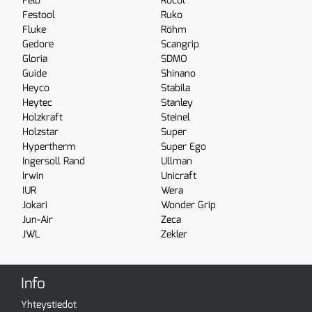
Felo
Rocol
Festool
Ruko
Fluke
Röhm
Gedore
Scangrip
Gloria
SDMO
Guide
Shinano
Heyco
Stabila
Heytec
Stanley
Holzkraft
Steinel
Holzstar
Super
Hypertherm
Super Ego
Ingersoll Rand
Ullman
Irwin
Unicraft
IUR
Wera
Jokari
Wonder Grip
Jun-Air
Zeca
JWL
Zekler
Info
Yhteystiedot