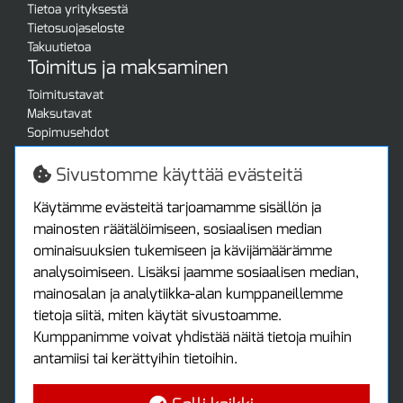
Tietoa yrityksestä
Tietosuojaseloste
Takuutietoa
Toimitus ja maksaminen
Toimitustavat
Maksutavat
Sopimusehdot
Turvallista ostamista
Jälleenmyyjille
Sivustomme käyttää evästeitä
Tax free / verovapaa myynti
Asiakastilini
Käytämme evästeitä tarjoamamme sisällön ja
mainosten räätälöimiseen, sosiaalisen median
Asiakastili
ominaisuuksien tukemiseen ja kävijämäärämme
Luo tili
analysoimiseen. Lisäksi jaamme sosiaalisen median,
Kirjaudu sisään
mainosalan ja analytiikka-alan kumppaneillemme
Ota yhteyttä
tietoja siitä, miten käytät sivustoamme.
Protools Oy
Kumppanimme voivat yhdistää näitä tietoja muihin
antamiisi tai kerättyihin tietoihin.
Tuottajankatu 13
04440 Järvenpää