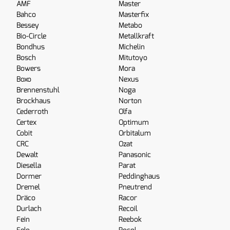
AMF
Master
Bahco
Masterfix
Bessey
Metabo
Bio-Circle
Metallkraft
Bondhus
Michelin
Bosch
Mitutoyo
Bowers
Mora
Boxo
Nexus
Brennenstuhl
Noga
Brockhaus
Norton
Cederroth
Olfa
Certex
Optimum
Cobit
Orbitalum
CRC
Ozat
Dewalt
Panasonic
Diesella
Parat
Dormer
Peddinghaus
Dremel
Pneutrend
Dräco
Racor
Durlach
Recoil
Fein
Reebok