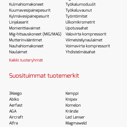
Kulmahiomakoneet
Työkalumoduulit
Kuumavesipainepesurit
Työkaluvaunut
Kylmävesipainepesurit
Työntömitat
Linjalaserit
Ulkomikrometrit
Momenttiavaimet
Upotussahat
Mig-hitsauskoneet (MIG/MAG)
Valovirta kompressorit
Mutterinvääntimet
Viimeistelynaulaimet
Nauhahiomakoneet
Voimavirta kompressorit
Naulaimet
Yhdistelmäsahat
Kaikki tuoteryhmät
Suosituimmat tuotemerkit
3Keego
Kemppi
Abiko
Knipex
Aerfast
Komelon
AGA
Kränzle
Aircraft
Led Lenser
Alfra
Magmaweld