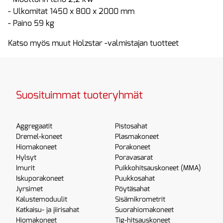
- Ulkomitat 1450 x 800 x 2000 mm
- Paino 59 kg
Katso myös muut Holzstar -valmistajan tuotteet
Suosituimmat tuoteryhmät
Aggregaatit
Pistosahat
Dremel-koneet
Plasmakoneet
Hiomakoneet
Porakoneet
Hylsyt
Poravasarat
Imurit
Puikkohitsauskoneet (MMA)
Iskuporakoneet
Puukkosahat
Jyrsimet
Pöytäsahat
Kalustemoduulit
Sisämikrometrit
Katkaisu- ja jiirisahat
Suorahiomakoneet
Hiomakoneet
Tig-hitsauskoneet