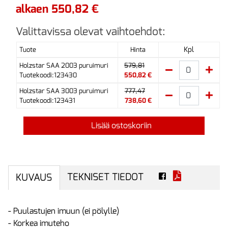
alkaen 550,82 €
Valittavissa olevat vaihtoehdot:
Kpl
Tuote
Hinta
Holzstar SAA 2003 puruimuri
579,81
Tuotekoodi:123430
550,82 €
Holzstar SAA 3003 puruimuri
777,47
Tuotekoodi:123431
738,60 €
Lisää ostoskoriin
TEKNISET TIEDOT
KUVAUS
- Puulastujen imuun (ei pölylle)
- Korkea imuteho