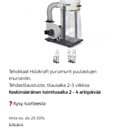
Tehokkaat Holzkraft puruimurit puulastujen
imurointiin.
Tehdastilaustuote, tilausaika 2-3 viikkoa.
Keskimääräinen toimitusaika 2 - 4 arkipäivää
Kysy tuotteesta
Hinta sis. alv 25.50%
579,81 €