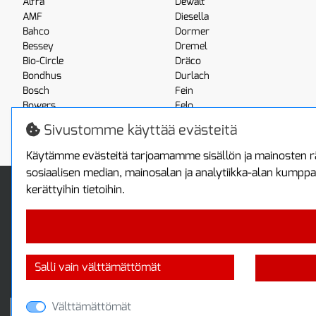
Alfra
Dewalt
AMF
Diesella
Bahco
Dormer
Bessey
Dremel
Bio-Circle
Dräco
Bondhus
Durlach
Bosch
Fein
Bowers
Felo
Boxo
Festool
Sivustomme käyttää evästeitä
Brennenstuhl
Fluke
Käytämme evästeitä tarjoamamme sisällön ja mainosten rä
sosiaalisen median, mainosalan ja analytiikka-alan kumppa
Info
Toimitus ja maksa
kerättyihin tietoihin.
Yhteystiedot
Toimitustavat
Tietoa yrityksestä
Maksutavat
Tietosuojaseloste
Sopimusehdot
Takuutietoa
Turvallista ostamista
Salli vain välttämättömät
Jälleenmyyjille
Tax free / verovapaa myynti
Välttämättömät