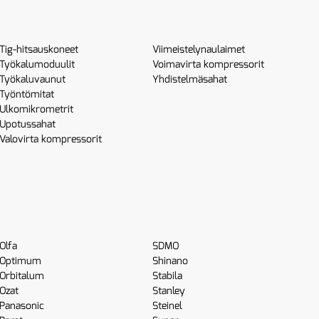
Tig-hitsauskoneet
Viimeistelynaulaimet
Työkalumoduulit
Voimavirta kompressorit
Työkaluvaunut
Yhdistelmäsahat
Työntömitat
Ulkomikrometrit
Upotussahat
Valovirta kompressorit
Olfa
SDMO
Optimum
Shinano
Orbitalum
Stabila
Ozat
Stanley
Panasonic
Steinel