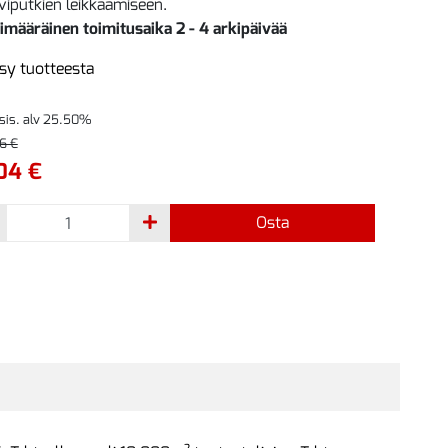
iputkien leikkaamiseen.
imääräinen toimitusaika 2 - 4 arkipäivää
sy tuotteesta
 sis. alv 25.50%
6 €
04 €
Osta