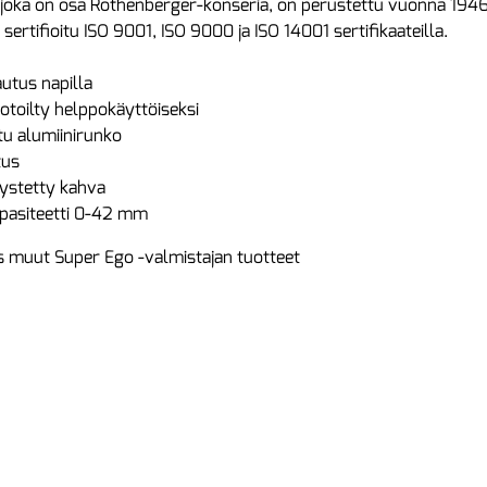
joka on osa Rothenberger-konseria, on perustettu vuonna 1946. 
 sertifioitu ISO 9001, ISO 9000 ja ISO 14001 sertifikaateilla.
autus napilla
otoilty helppokäyttöiseksi
tu alumiinirunko
tus
lystetty kahva
apasiteetti 0-42 mm
 muut Super Ego -valmistajan tuotteet