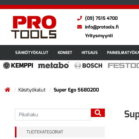
(09) 7515 4700
info@protools.fi
Yritysmyynti
SÄHKÖTYÖKALUT
KONEET
HITSAUS
PAINEILMATYÖK
Käsityökalut
Super Ego 5680200
Sup
TUOTEKATEGORIAT