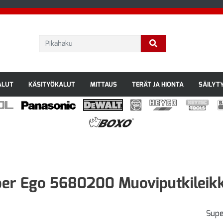
ALUT
KÄSITYÖKALUT
MITTAUS
TERÄT JA HIONTA
SÄILYT
er Ego 5680200 Muoviputkileikk
Supe