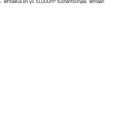
Tehtaalla on yli 10,000m² tuotantolinjaa. Tehtaan