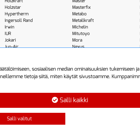
Holzkraft
Master
Holzstar
Masterfix
Hypertherm
Metabo
Ingersoll Rand
Metallkraft
Irwin
Michelin
IUR
Mitutoyo
Jokari
Mora
Jun-Air
Nexus
JWL
Noga
Kemppi
Norton
ätälöimiseen, sosiaalisen median ominaisuuksien tukemiseen j
neillemme tietoja siitä, miten käytät sivustoamme. Kumppanimme 
minen
Asiakastilini
Protools
Asiakastili
Tuottajankatu 1
Salli kaikki
Luo tili
04440 Järvenp
Kirjaudu sisään
Puh: (09) 7515
Salli valitut
Ota yhteyttä
info@protools.f