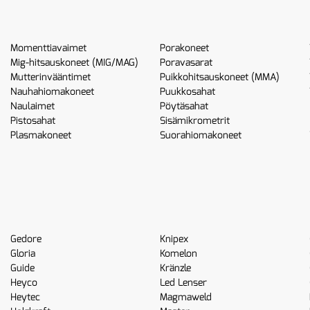
Momenttiavaimet
Porakoneet
Mig-hitsauskoneet (MIG/MAG)
Poravasarat
Mutterinvääntimet
Puikkohitsauskoneet (MMA)
Nauhahiomakoneet
Puukkosahat
Naulaimet
Pöytäsahat
Pistosahat
Sisämikrometrit
Plasmakoneet
Suorahiomakoneet
Gedore
Knipex
Gloria
Komelon
Guide
Kränzle
Heyco
Led Lenser
Heytec
Magmaweld