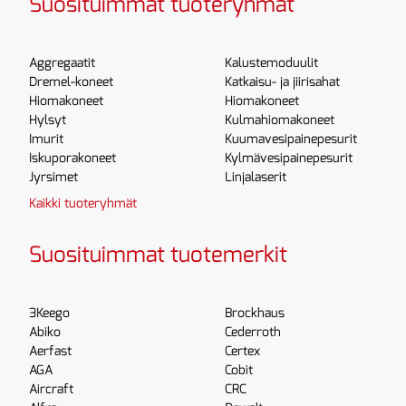
Suosituimmat tuoteryhmät
Aggregaatit
Kalustemoduulit
Dremel-koneet
Katkaisu- ja jiirisahat
Hiomakoneet
Hiomakoneet
Hylsyt
Kulmahiomakoneet
Imurit
Kuumavesipainepesurit
Iskuporakoneet
Kylmävesipainepesurit
Jyrsimet
Linjalaserit
Kaikki tuoteryhmät
Suosituimmat tuotemerkit
3Keego
Brockhaus
Abiko
Cederroth
Aerfast
Certex
AGA
Cobit
Aircraft
CRC