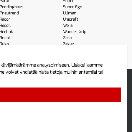
Parat
Super
Peddinghaus
Super Ego
Pneutrend
Ullman
Racor
Unicraft
Recoil
Wera
Reebok
Wonder Grip
Rocol
Zeca
Ruko
Zekler
Röhm
Scangrip
a kävijämäärämme analysoimiseen. Lisäksi jaamme
voivat yhdistää näitä tietoja muihin antamiisi tai
 Oy
Uutiskirje
3
Tilaa maksuton uutiskirjeemme
ää
 4700
i