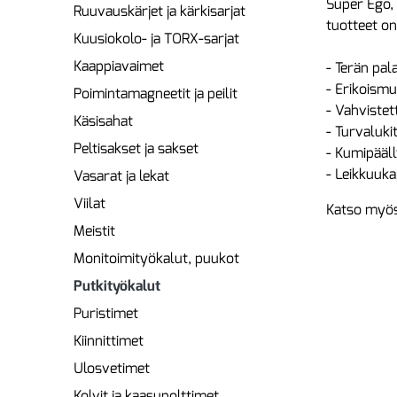
Super Ego, 
Ruuvauskärjet ja kärkisarjat
tuotteet on
Kuusiokolo- ja TORX-sarjat
Kaappiavaimet
- Terän pal
- Erikoismu
Poimintamagneetit ja peilit
- Vahvistet
Käsisahat
- Turvaluki
Peltisakset ja sakset
- Kumipääl
- Leikkuuk
Vasarat ja lekat
Viilat
Katso myös
Meistit
Monitoimityökalut, puukot
Putkityökalut
Puristimet
Kiinnittimet
Ulosvetimet
Kolvit ja kaasupolttimet