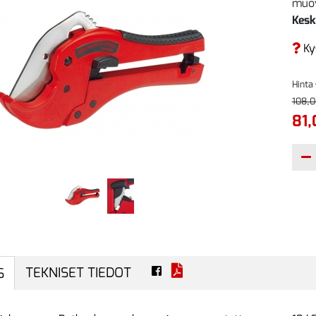
muov
Kesk
Ky
Hinta
108,0
81,
TEKNISET TIEDOT
S