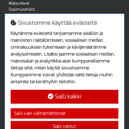
Maksutavat
Sopimusehdot
Turvallista ostamista
Jälleenmyyjille
Sivustomme käyttää evästeitä
Tax free / verovapaa myynti
Asiakastilini
Käytämme evästeitä tarjoamamme sisällön ja
mainosten räätälöimiseen, sosiaalisen median
Asiakastili
ominaisuuksien tukemiseen ja kävijämäärämme
Luo tili
analysoimiseen. Lisäksi jaamme sosiaalisen median,
Kirjaudu sisään
mainosalan ja analytiikka-alan kumppaneillemme
Ota yhteyttä
tietoja siitä, miten käytät sivustoamme.
Protools Oy
Kumppanimme voivat yhdistää näitä tietoja muihin
antamiisi tai kerättyihin tietoihin.
Tuottajankatu 13
04440 Järvenpää
Salli kaikki
Puh: (09) 7515 4700
info@protools.fi
Uutiskirje
Salli vain välttämättömät
Tilaa maksuton uutiskirjeemme
Salli valitut