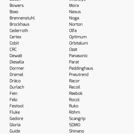
Bowers
Mora
Boxo
Nexus
Brennenstuhl
Noga
Brockhaus
Norton
Cederroth
Olfa
Certex
Optimum
Cobit
Orbitalum
CRC
Ozat
Dewalt
Panasonic
Diesella
Parat
Dormer
Peddinghaus
Dremel
Pneutrend
Dräco
Racor
Durlach
Recoil
Fein
Reebok
Felo
Rocol
Festool
Ruko
Fluke
Röhm
Gedore
Scangrip
Gloria
SDMO
Guide
Shinano