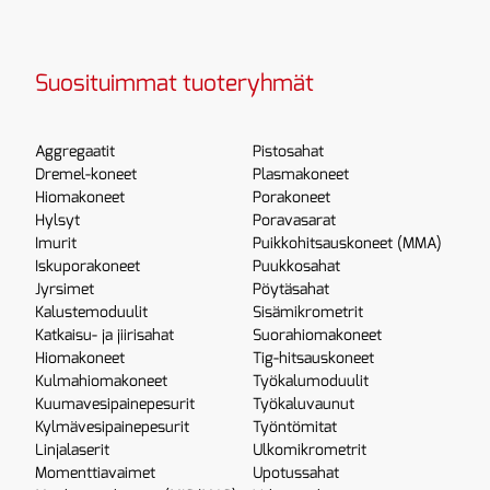
Suosituimmat tuoteryhmät
Aggregaatit
Pistosahat
Dremel-koneet
Plasmakoneet
Hiomakoneet
Porakoneet
Hylsyt
Poravasarat
Imurit
Puikkohitsauskoneet (MMA)
Iskuporakoneet
Puukkosahat
Jyrsimet
Pöytäsahat
Kalustemoduulit
Sisämikrometrit
Katkaisu- ja jiirisahat
Suorahiomakoneet
Hiomakoneet
Tig-hitsauskoneet
Kulmahiomakoneet
Työkalumoduulit
Kuumavesipainepesurit
Työkaluvaunut
Kylmävesipainepesurit
Työntömitat
Linjalaserit
Ulkomikrometrit
Momenttiavaimet
Upotussahat