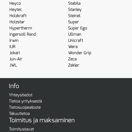
Heyco
Stabila
Heytec
Stanley
Holzkraft
Steinel
Holzstar
Super
Hypertherm
Super Ego
Ingersoll Rand
Ullman
Irwin
Unicraft
IUR
Wera
Jokari
Wonder Grip
Jun-Air
Zeca
JWL
Zekler
Info
Yhteystiedot
Tietoa yrityksestä
Tietosuojaseloste
Takuutietoa
Toimitus ja maksaminen
Toimitustavat