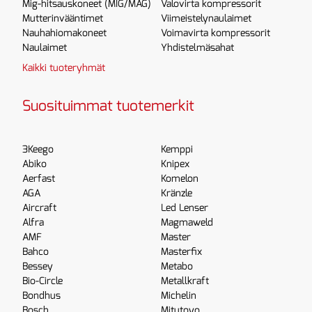
Mig-hitsauskoneet (MIG/MAG)
Valovirta kompressorit
Mutterinvääntimet
Viimeistelynaulaimet
Nauhahiomakoneet
Voimavirta kompressorit
Naulaimet
Yhdistelmäsahat
Kaikki tuoteryhmät
Suosituimmat tuotemerkit
3Keego
Kemppi
Abiko
Knipex
Aerfast
Komelon
AGA
Kränzle
Aircraft
Led Lenser
Alfra
Magmaweld
AMF
Master
Bahco
Masterfix
Bessey
Metabo
Bio-Circle
Metallkraft
Bondhus
Michelin
Bosch
Mitutoyo