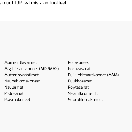
 muut IUR -valmistajan tuotteet
Momenttiavaimet
Porakoneet
Mig-hitsauskoneet (MIG/MAG)
Poravasarat
Mutterinvääntimet
Puikkohitsauskoneet (MMA)
Nauhahiomakoneet
Puukkosahat
Naulaimet
Pöytäsahat
Pistosahat
Sisämikrometrit
Plasmakoneet
Suorahiomakoneet