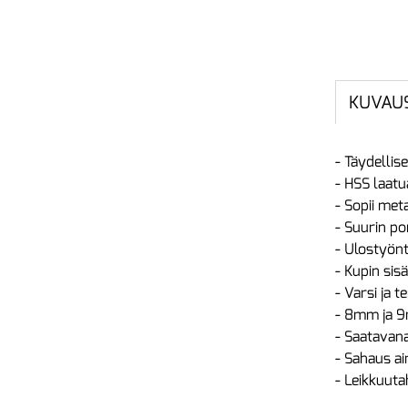
KUVAU
- Täydellis
- HSS laatu
- Sopii meta
- Suurin p
- Ulostyön
- Kupin si
- Varsi ja 
- 8mm ja 9
- Saatavan
- Sahaus ai
- Leikkuuta