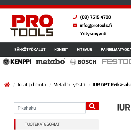
(09) 7515 4700
info@protools.fi
Yritysmyynti
SÄHKÖTYÖKALUT
KONEET
HITSAUS
PAINEILMATYÖK
Terät ja hionta
Metallin työstö
IUR GPT Reikäsa
IUR
TUOTEKATEGORIAT