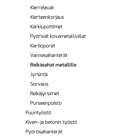
Kierreleuat
Kierteenkorjaus
Kärkiupottimet
Pyörivät kovametalliviilat
Kartioporat
Vannesahanterät
Reikäsahat metallille
Jyrsintä
Sorvaus
Reikäjyrsimet
Purseenpoisto
Puuntyöstö
Kiven- ja betonin työstö
Pyörösahanterät