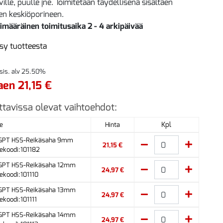
lle, puulle jne. Toimitetaan täydellisenä sisältäen
en keskiöporineen.
imääräinen toimitusaika 2 - 4 arkipäivää
sy tuotteesta
 sis. alv 25.50%
aen 21,15 €
ttavissa olevat vaihtoehdot:
Kpl
e
Hinta
 GPT HSS-Reikäsaha 9mm
21,15 €
ekoodi:101182
 GPT HSS-Reikäsaha 12mm
24,97 €
ekoodi:101110
 GPT HSS-Reikäsaha 13mm
24,97 €
ekoodi:101111
 GPT HSS-Reikäsaha 14mm
24,97 €