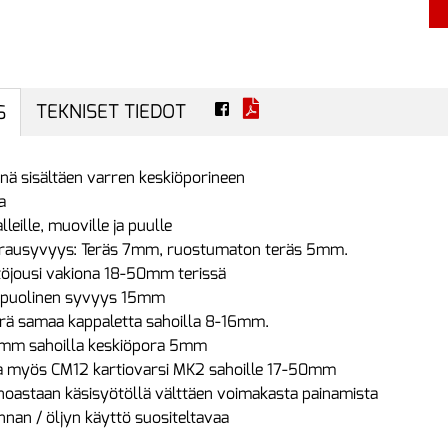
TEKNISET TIEDOT
S
enä sisältäen varren keskiöporineen
a
lleille, muoville ja puulle
orausyvyys: Teräs 7mm, ruostumaton teräs 5mm.
töjousi vakiona 18-50mm terissä
säpuolinen syvyys 15mm
terä samaa kappaletta sahoilla 8-16mm.
mm sahoilla keskiöpora 5mm
a myös CM12 kartiovarsi MK2 sahoille 17-50mm
noastaan käsisyötöllä välttäen voimakasta painamista
hnan / öljyn käyttö suositeltavaa