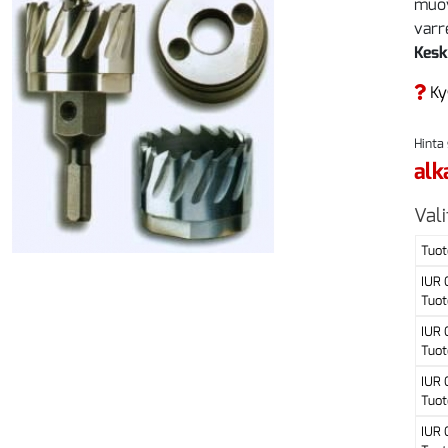
muovi
varr
Kesk
Ky
Hinta
alk
Vali
Tuot
IUR
Tuot
IUR
Tuot
IUR
Tuot
IUR