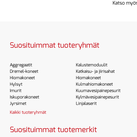
Katso myös
Suosituimmat tuoteryhmät
Aggregaatit
Kalustemoduulit
Dremel-koneet
Katkaisu- ja jiirisahat
Hiomakoneet
Hiomakoneet
Hylsyt
Kulmahiomakoneet
Imurit
Kuumavesipainepesurit
Iskuporakoneet
Kylmävesipainepesurit
Jyrsimet
Linjalaserit
Kaikki tuoteryhmät
Suosituimmat tuotemerkit