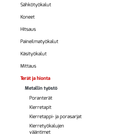
Sähkötyökalut
Koneet
Hitsaus
Paineilmatyökalut
Käsityökalut
Mittaus
Terät ja hionta
Metallin työstö
Poranterät
Kierretapit
Kierretappi- ja porasarjat
Kierretyökalujen
vääntimet