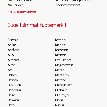
Nauhahiomakoneet
Voimavirta kompressorit
Naulaimet
Yhdistelmäsahat
Kaikki tuoteryhmät
Suosituimmat tuotemerkit
3Keego
Kemppi
Abiko
Knipex
Aerfast
Komelon
AGA
Kränzle
Aircraft
Led Lenser
Alfra
Magmaweld
AMF
Master
Bahco
Masterfix
Bessey
Metabo
Bio-Circle
Metallkraft
Bondhus
Michelin
Bosch
Mitutoyo
Bowers
Mora
Boxo
Nexus