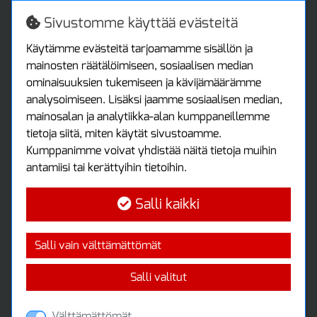
Turvallista ostamista
Jälleenmyyjille
Sivustomme käyttää evästeitä
Tax free / verovapaa myynti
Asiakastilini
Käytämme evästeitä tarjoamamme sisällön ja
mainosten räätälöimiseen, sosiaalisen median
Asiakastili
ominaisuuksien tukemiseen ja kävijämäärämme
Luo tili
analysoimiseen. Lisäksi jaamme sosiaalisen median,
Kirjaudu sisään
mainosalan ja analytiikka-alan kumppaneillemme
Ota yhteyttä
tietoja siitä, miten käytät sivustoamme.
Protools Oy
Kumppanimme voivat yhdistää näitä tietoja muihin
antamiisi tai kerättyihin tietoihin.
Tuottajankatu 13
04440 Järvenpää
Salli kaikki
Puh: (09) 7515 4700
info@protools.fi
Uutiskirje
Salli vain välttämättömät
Tilaa maksuton uutiskirjeemme
Salli valitut
Välttämättömät