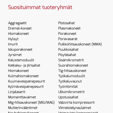
Suosituimmat tuoteryhmät
Aggregaatit
Pistosahat
Dremel-koneet
Plasmakoneet
Hiomakoneet
Porakoneet
Hylsyt
Poravasarat
Imurit
Puikkohitsauskoneet (MMA)
Iskuporakoneet
Puukkosahat
Jyrsimet
Pöytäsahat
Kalustemoduulit
Sisämikrometrit
Katkaisu- ja jiirisahat
Suorahiomakoneet
Hiomakoneet
Tig-hitsauskoneet
Kulmahiomakoneet
Työkalumoduulit
Kuumavesipainepesurit
Työkaluvaunut
Kylmävesipainepesurit
Työntömitat
Linjalaserit
Ulkomikrometrit
Momenttiavaimet
Upotussahat
Mig-hitsauskoneet (MIG/MAG)
Valovirta kompressorit
Mutterinvääntimet
Viimeistelynaulaimet