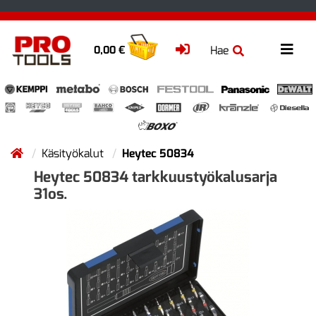
Hae
0,00 €
Käsityökalut
Heytec 50834
Heytec 50834 tarkkuustyökalusarja
31os.