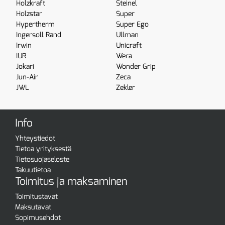
Holzkraft
Steinel
Holzstar
Super
Hypertherm
Super Ego
Ingersoll Rand
Ullman
Irwin
Unicraft
IUR
Wera
Jokari
Wonder Grip
Jun-Air
Zeca
JWL
Zekler
Info
Yhteystiedot
Tietoa yrityksestä
Tietosuojaseloste
Takuutietoa
Toimitus ja maksaminen
Toimitustavat
Maksutavat
Sopimusehdot