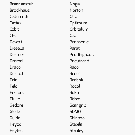
Brennenstuhl
Noga
Brockhaus
Norton
Cederroth
Olfa
Certex
Optimum
Cobit
Orbitalum
CRC
Ozat
Dewalt
Panasonic
Diesella
Parat
Dormer
Peddinghaus
Dremel
Pneutrend
Dräco
Racor
Durlach
Recoil
Fein
Reebok
Felo
Rocol
Festool
Ruko
Fluke
Röhm
Gedore
Scangrip
Gloria
SDMO
Guide
Shinano
Heyco
Stabila
Heytec
Stanley